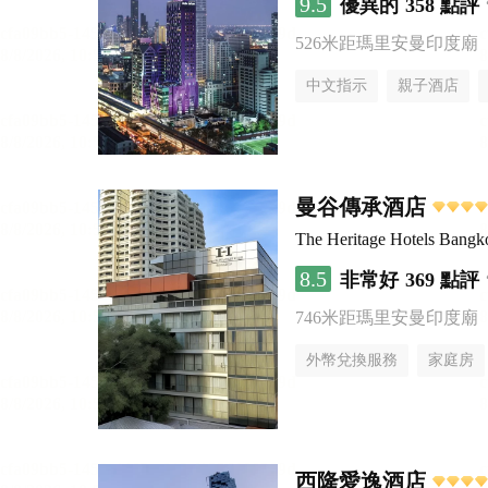
9.5
優異的
358 點評
526米距瑪里安曼印度廟
中文指示
親子酒店
曼谷傳承酒店
The Heritage Hotels Bangk
8.5
非常好
369 點評
746米距瑪里安曼印度廟
外幣兌換服務
家庭房
西隆愛逸酒店