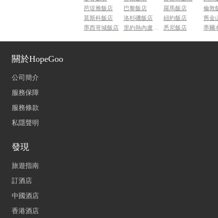
芭堤雅飯店
巴黎飯店
羅馬飯店
倫敦
莫斯科飯店
洛杉磯飯店
紐約飯店
舊金
墨西哥城飯店
里約熱內盧飯店
悉尼飯店
墨爾
關於HopeGoo
公司簡介
服務保障
服務條款
私隱聲明
發現
旅遊指南
訂酒店
中國酒店
香港酒店