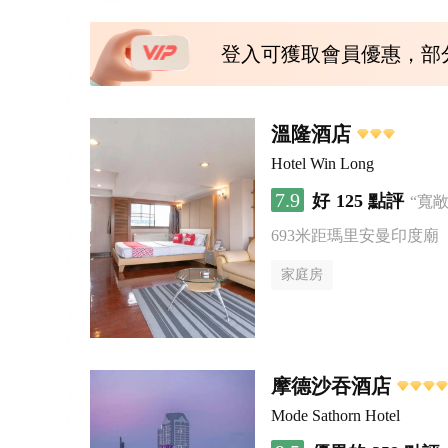
登入可獲取會員優惠，部
溫隆酒店
Hotel Win Long
7.9
好
125 點評
“寬
693米距瑪里安曼印度廟
家庭房
摩德沙吞酒店
Mode Sathorn Hotel