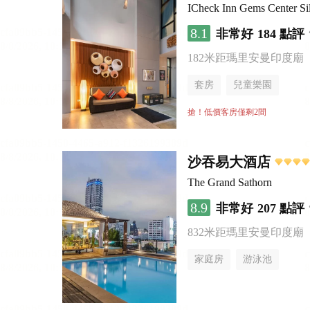
ICheck Inn Gems Center S
8.1
非常好
184 點評
182米距瑪里安曼印度廟
套房
兒童樂園
搶！低價客房僅剩2間
沙吞易大酒店
The Grand Sathorn
8.9
非常好
207 點評
832米距瑪里安曼印度廟
家庭房
游泳池