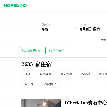
曼谷酒店預訂
目的地
入住
8月8日 週六
位置
瑪里安曼印度廟
清空條件
2635 家住宿
暹羅
五星/豪華
華人友善
游泳池
雙床
親子房
充電泊車位
ICheck Inn寶石