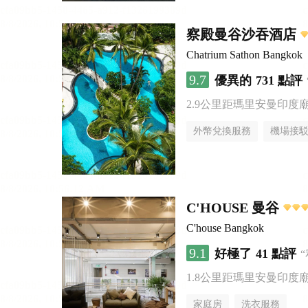
察殿曼谷沙吞酒店
Chatrium Sathon Bangkok
9.7
優異的
731 點評
2.9公里距瑪里安曼印度
外幣兌換服務
機場接
C'HOUSE 曼谷
C'house Bangkok
9.1
好極了
41 點評
1.8公里距瑪里安曼印度
家庭房
洗衣服務