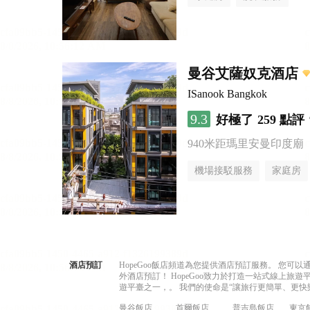
曼谷艾薩奴克酒店
ISanook Bangkok
9.3
好極了
259 點評
940米距瑪里安曼印度廟
機場接駁服務
家庭房
酒店預訂
HopeGoo飯店頻道為您提供酒店預訂服務。 您
外酒店預訂！ HopeGoo致力於打造一站式線上
遊平臺之一，。 我們的使命是“讓旅行更簡單、更快
曼谷飯店
首爾飯店
普吉島飯店
東京