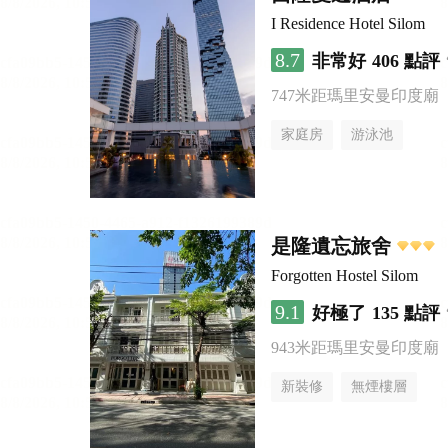
I Residence Hotel Silom
8.7
非常好
406 點評
747米距瑪里安曼印度廟
家庭房
游泳池
是隆遺忘旅舍
Forgotten Hostel Silom
9.1
好極了
135 點評
943米距瑪里安曼印度廟
新裝修
無煙樓層