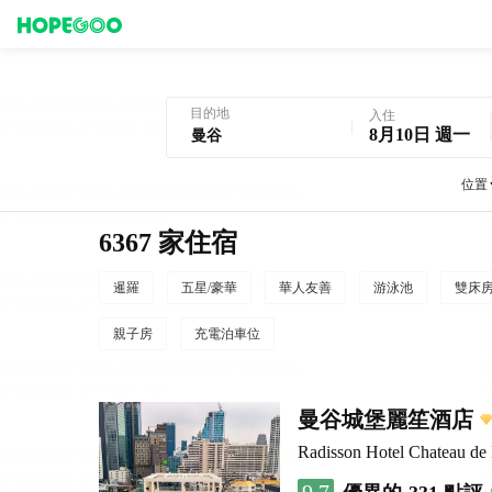
曼谷酒店預訂
目的地
入住
8月10日 週一
位置
6367 家住宿
暹羅
五星/豪華
華人友善
游泳池
雙床
親子房
充電泊車位
曼谷城堡麗笙酒店
Radisson Hotel Chateau d