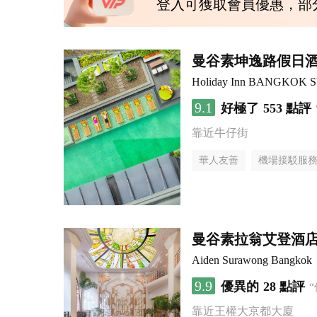
登入可獲取會員優惠，部
曼谷素坤逸路假日
Holiday Inn BANGKOK 
9.1
好極了
553 點評
靠近牛仔街
華人友善
機場接駁服
曼谷素拉翁艾登酒
Aiden Surawong Bangkok
9.9
優異的
28 點評
靠近王權大京都大廈