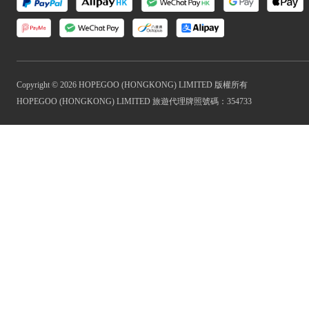
Copyright © 2026 HOPEGOO (HONGKONG) LIMITED 版權所有
HOPEGOO (HONGKONG) LIMITED 旅遊代理牌照號碼：354733