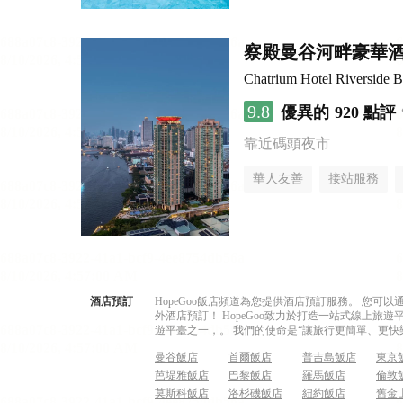
察殿曼谷河畔豪華
Chatrium Hotel Riverside 
9.8
優異的
920 點評
靠近碼頭夜市
華人友善
接站服務
酒店預訂
HopeGoo飯店頻道為您提供酒店預訂服務。 您
外酒店預訂！ HopeGoo致力於打造一站式線上
遊平臺之一，。 我們的使命是“讓旅行更簡單、更快
曼谷飯店
首爾飯店
普吉島飯店
東京
芭堤雅飯店
巴黎飯店
羅馬飯店
倫敦
莫斯科飯店
洛杉磯飯店
紐約飯店
舊金