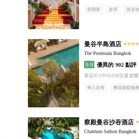
新開業
套房
游泳
曼谷半島酒店
The Peninsula Bangkok
9.9
優異的
902 點評
靠近ICONSIAM兒童遊
華人友善
機場接駁服
察殿曼谷沙吞酒店
Chatrium Sathon Bangkok