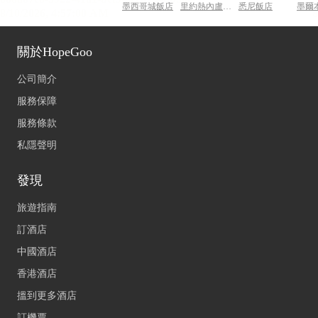
墨西哥城飯店
里約熱內盧飯店
悉尼飯店
墨爾
關於HopeGoo
公司簡介
服務保障
服務條款
私隱聲明
發現
旅遊指南
訂酒店
中國酒店
香港酒店
搵到更多酒店
訂機票