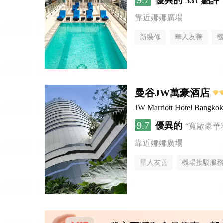
9.7
優異的
331 點評
靠近娜娜廣場
新裝修
華人友善
曼谷JW萬豪酒店
JW Marriott Hotel Bangkok
9.7
優異的
“寬敞豪華
靠近娜娜廣場
華人友善
機場接駁服