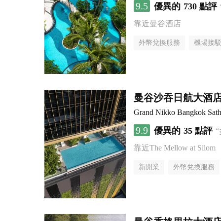
9.5
優異的
730 點評
靠近曼谷酒店
外幣兌換服務
機場接
曼谷沙吞日航大酒
Grand Nikko Bangkok Sath
9.9
優異的
35 點評
靠近The Mellow at Silom
新開業
外幣兌換服務