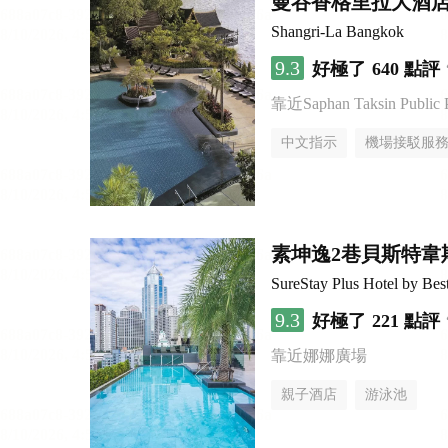
曼谷香格里拉大酒
Shangri-La Bangkok
9.3
好極了
640 點評
靠近Saphan Taksin Public 
中文指示
機場接駁服
素坤逸2巷貝斯特韋斯特S
SureStay Plus Hotel by Bes
9.3
好極了
221 點評
靠近娜娜廣場
親子酒店
游泳池