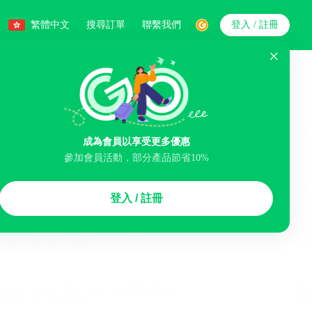
繁體中文
搜尋訂單
聯繫我們
登入 / 註冊
搜索
人數
成為會員以享受更多優惠
參加會員活動，部分產品節省10%
智能排序
登入 / 註冊
李寄存服務
免費取消
民宿
泊車場