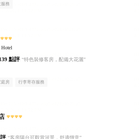
衣服務
 Hotel
139 點評
“特色裝修客房，配備大花灑”
家庭房
行李寄存服務
店
點評
“客房陽台可觀賞河景，舒適愜意”