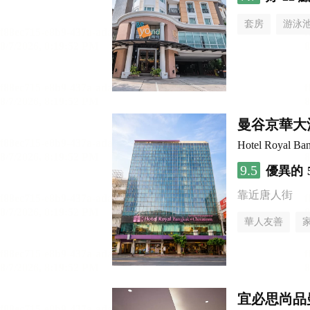
套房
游泳
曼谷京華大
Hotel Royal Ba
9.5
優異的
靠近唐人街
華人友善
宜必思尚品曼