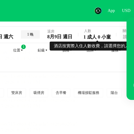
App
USD
人數
關鍵字
退房
1 晚
日 週六
8月9日 週日
1 成人 0 小童
酒店按實際入住人數收費，請選擇您的入住
1
位置
鉆級
價格
品牌
服務
雙床房
吸煙房
含早餐
機場接駁服務
陽台
行