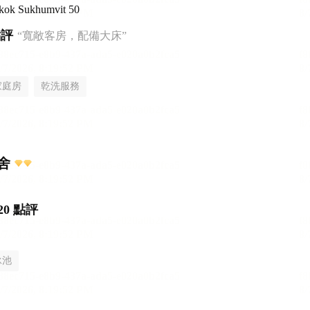
gkok Sukhumvit 50
點評
“寬敞客房，配備大床”
家庭房
乾洗服務
舍
20 點評
泳池