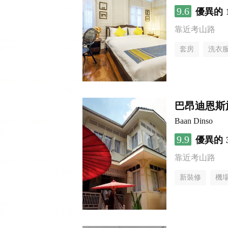
9.6
優異的
靠近考山路
套房
洗衣
巴昂迪恩斯
Baan Dinso
9.9
優異的
靠近考山路
新裝修
機