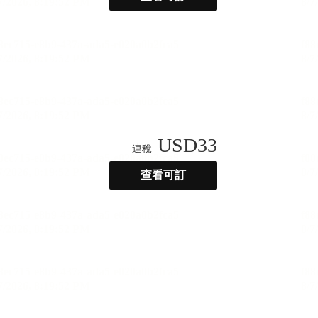
USD
33
連稅
查看可訂