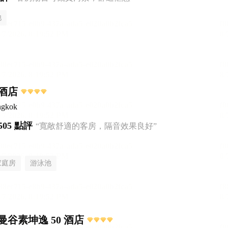
池
酒店
ngkok
505 點評
“寬敞舒適的客房，隔音效果良好”
家庭房
游泳池
谷素坤逸 50 酒店