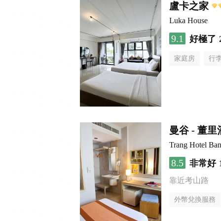
盧卡之家
Luka House
9.1
好極了
家庭房
行
曼谷 - 董
Trang Hotel Ba
8.5
非常好
靠近考山路
外幣兌換服務