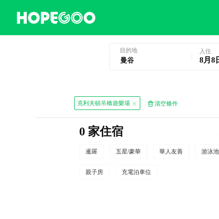
曼谷酒店預訂
目的地
入住
8月8
克利夫頓吊橋遊樂場
清空條件
0 家住宿
暹羅
五星/豪華
華人友善
游泳池
親子房
充電泊車位