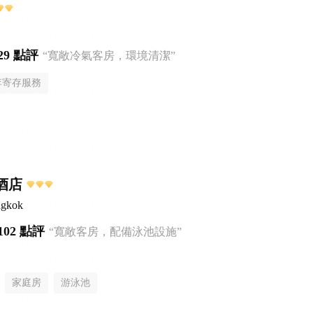
29 點評
“寬敞冷氣客房，環境清潔”
李寄存服務
里酒店
ngkok
102 點評
“寬敞客房，配備泳池設施”
家庭房
游泳池