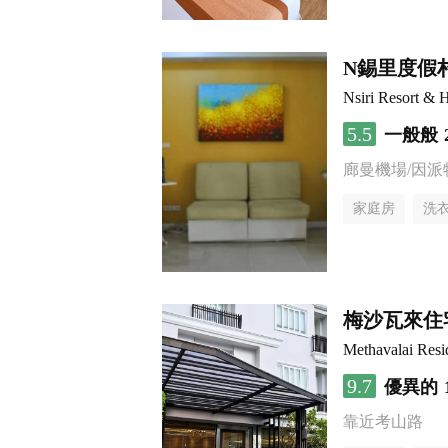
N錫里度假
Nsiri Resort & H
5.5
一般般
廊曼機場/因派
家庭房
洗
梅沙瓦來住
Methavalai Resi
9.7
優異的
靠近考山路