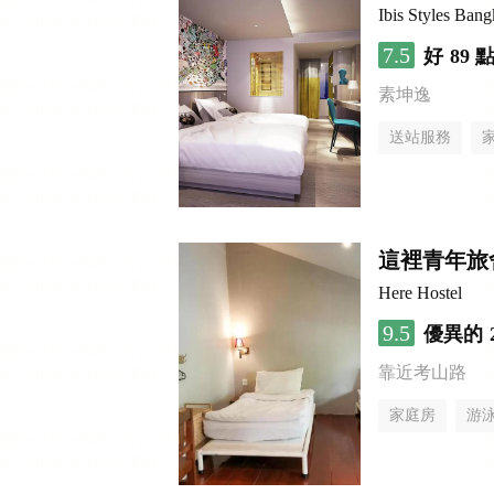
Ibis Styles Ban
7.5
好
89 
素坤逸
送站服務
這裡青年旅
Here Hostel
9.5
優異的
靠近考山路
家庭房
游