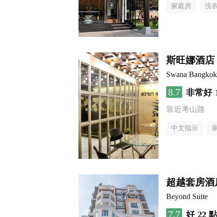
家庭房
洗
斯旺娜酒店
Swana Bangkok
8.7
非常好
靠近考山路
中文指示
超越套房酒
Beyond Suite
7.7
好
22 