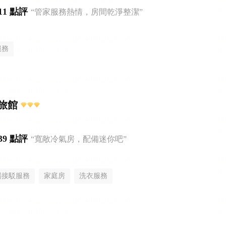
11 點評
“管家服務熱情，房間乾淨整潔”
服務
旅館
39 點評
“寬敞冷氣房，配備迷你吧”
場接駁服務
家庭房
洗衣服務