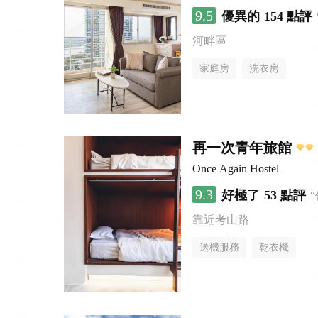
9.5
優異的
154 點評
河畔區
家庭房
洗衣房
再一次青年旅館
Once Again Hostel
9.3
好極了
53 點評
靠近考山路
送機服務
乾衣機