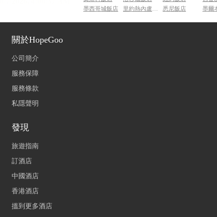
墨西哥城飯店
里約熱內盧飯店
悉尼飯店
墨爾
關於HopeGoo
公司簡介
服務保障
服務條款
私隱聲明
發現
旅遊指南
訂酒店
中國酒店
香港酒店
搵到更多酒店