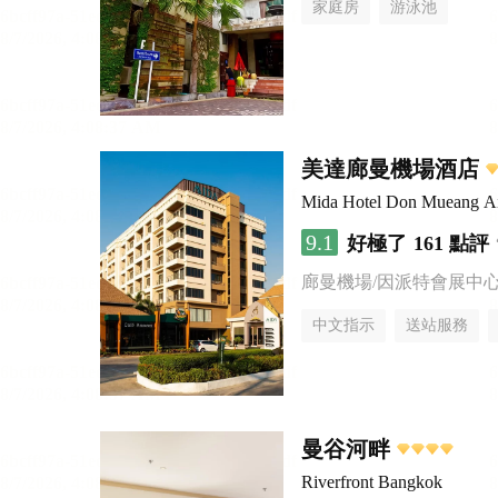
家庭房
游泳池
美達廊曼機場酒店
Mida Hotel Don Mueang Ai
9.1
好極了
161 點評
廊曼機場/因派特會展中
中文指示
送站服務
曼谷河畔
Riverfront Bangkok