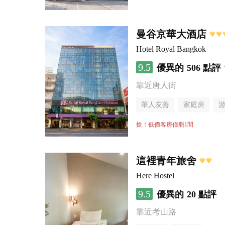
曼谷京華大酒店
Hotel Royal Bangkok
9.5
優異的
506 點評
靠近唐人街
華人友善
家庭房
搶！低價客房僅剩1間
這裡青年旅舍
Here Hostel
9.5
優異的
20 點評
靠近考山路