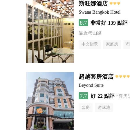
斯旺娜酒店
Swana Bangkok Hotel
8.7
非常好
139 點評
靠近考山路
中文指示
家庭房
超越套房酒店
Beyond Suite
7.7
好
22 點評
“客房
套房
游泳池