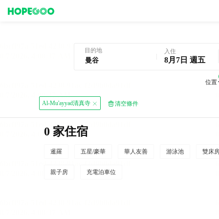
曼谷酒店預訂
目的地
入住
8月7日 週五
位置
Al-Mu'ayyad清真寺
清空條件
0 家住宿
暹羅
五星/豪華
華人友善
游泳池
雙床
親子房
充電泊車位