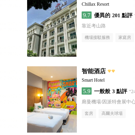
Chillax Resort
9.7
優異的
201 點評
靠近考山路
機場接駁服務
家庭房
智能酒店
Smart Hotel
5.9
一般般
3 點評
“
廊曼機場/因派特會展中
套房
高爾夫球場