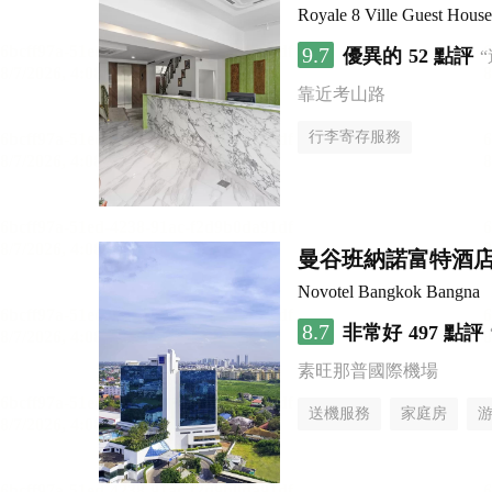
Royale 8 Ville Guest House
9.7
優異的
52 點評
靠近考山路
行李寄存服務
曼谷班納諾富特酒
Novotel Bangkok Bangna
8.7
非常好
497 點評
素旺那普國際機場
送機服務
家庭房