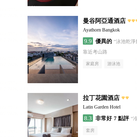
曼谷阿亞通酒店
Ayathorn Bangkok
9.9
優異的
“泳池乾淨
靠近考山路
家庭房
游泳池
拉丁花園酒店
Latin Garden Hotel
8.3
非常好
7 點評
“
套房