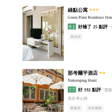
綠點公寓
Green Point Residence Hot
9.1
好極了
25 點評
游泳池
那考爾平酒店
Nakornping Hotel
7.7
好
192 點評
“寬
靠近考山路
家庭房
洗衣服務