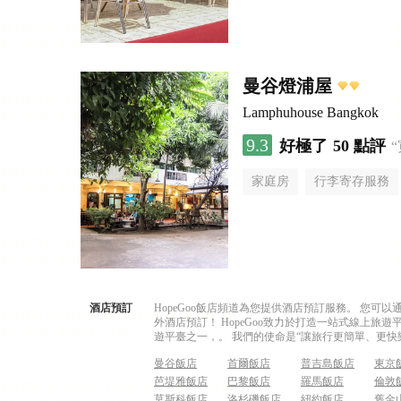
曼谷燈浦屋
Lamphuhouse Bangkok
9.3
好極了
50 點評
家庭房
行李寄存服務
酒店預訂
HopeGoo飯店頻道為您提供酒店預訂服務。 您
外酒店預訂！ HopeGoo致力於打造一站式線上
遊平臺之一，。 我們的使命是“讓旅行更簡單、更快
曼谷飯店
首爾飯店
普吉島飯店
東京
芭堤雅飯店
巴黎飯店
羅馬飯店
倫敦
莫斯科飯店
洛杉磯飯店
紐約飯店
舊金