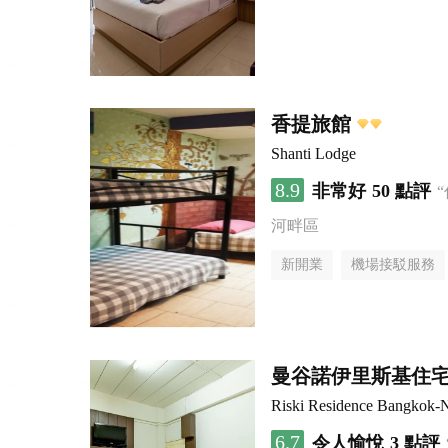
香提旅館
Shanti Lodge
8.9
非常好
50 點評
河畔區
新開業
機場接駁服務
曼谷諾伊里斯基住
Riski Residence Bangkok-N
6.7
令人愉悅
3 點評