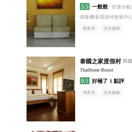
5.5
一般般
“舒適冷氣
廊曼機場/因派特會展中
家庭房
洗衣服務
泰國之家度假村
民
ThaiHome Resort
9.1
好極了
1 點評
湖景房
洗衣服務