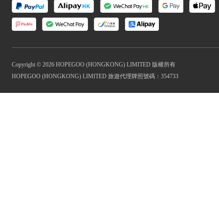
Copyright © 2026 HOPEGOO (HONGKONG) LIMITED 版權所有
HOPEGOO (HONGKONG) LIMITED 旅遊代理牌照號碼：354733