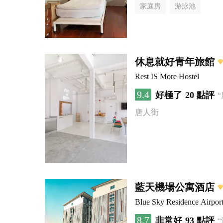
家庭房
游泳池
休息就好青年旅館
Rest IS More Hostel
9.4
好極了
20 點評
唐人街
藍天機場公寓酒店
Blue Sky Residence Airpor
8.7
非常好
93 點評