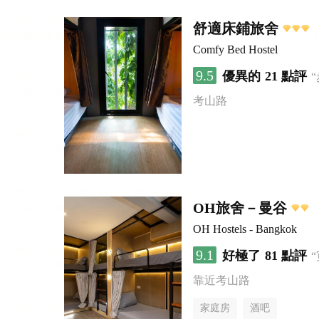
舒適床鋪旅舍
Comfy Bed Hostel
9.5
優異的
21 點評
考山路
OH旅舍－曼谷
OH Hostels - Bangkok
9.1
好極了
81 點評
靠近考山路
家庭房
酒吧