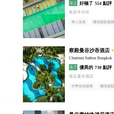
9.1
好極了
554 點評
靠近牛仔街
華人友善
機場接駁服
察殿曼谷沙吞酒店
Chatrium Sathon Bangkok
9.7
優異的
730 點評
靠近曼谷酒店
外幣兌換服務
機場接