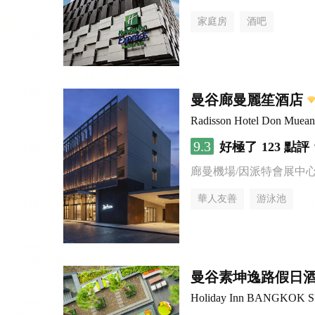
家庭房
酒吧
曼谷廊曼麗笙酒店
Radisson Hotel Don Muea
9.3
好極了
123 點評
廊曼機場/因派特會展中
華人友善
游泳池
曼谷素坤逸路假日
Holiday Inn BANGKOK 