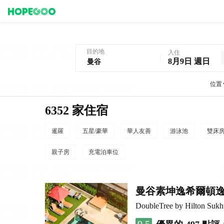
曼谷酒店預訂
目的地
入住
8月9日 週日
位置
6352 家住宿
暹羅
五星/豪華
華人友善
游泳池
雙床
親子房
充電泊車位
曼谷素坤逸希爾頓
DoubleTree by Hilton Suk