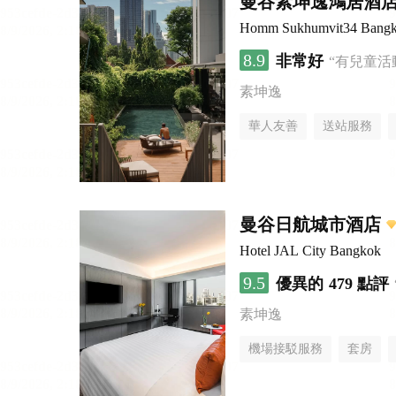
曼谷素坤逸鴻居酒
Homm Sukhumvit34 Bang
8.9
非常好
“有兒童活
素坤逸
華人友善
送站服務
曼谷日航城市酒店
Hotel JAL City Bangkok
9.5
優異的
479 點評
素坤逸
機場接駁服務
套房