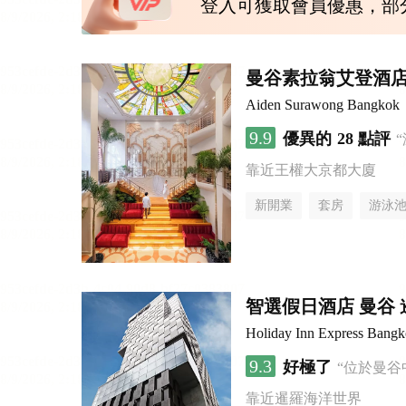
登入可獲取會員優惠，部
曼谷素拉翁艾登酒
Aiden Surawong Bangkok
9.9
優異的
28 點評
靠近王權大京都大廈
新開業
套房
游泳
智選假日酒店 曼谷 暹
Holiday Inn Express Bang
9.3
好極了
“位於曼谷
靠近暹羅海洋世界