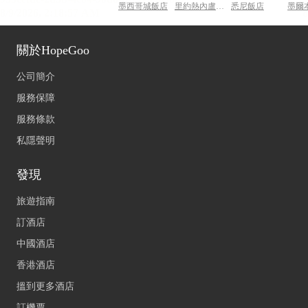
墨西哥城飯店
里約熱內盧飯店
悉尼飯店
墨爾
關於HopeGoo
公司簡介
服務保障
服務條款
私隱聲明
發現
旅遊指南
訂酒店
中國酒店
香港酒店
搵到更多酒店
訂機票