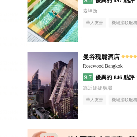
9.5
優異的
497 點評
素坤逸
華人友善
機場接駁服
曼谷瑰麗酒店
Rosewood Bangkok
9.7
優異的
846 點評
靠近娜娜廣場
華人友善
機場接駁服