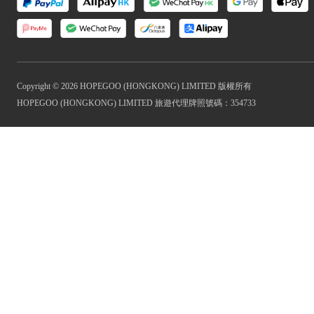
Copyright © 2026 HOPEGOO (HONGKONG) LIMITED 版權所有
HOPEGOO (HONGKONG) LIMITED 旅遊代理牌照號碼：354733