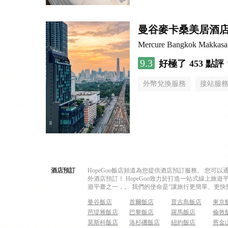
曼谷麥卡桑美居酒
Mercure Bangkok Makkasa
9.3
好極了
453 點評
外幣兌換服務
接站服
酒店預訂
HopeGoo飯店頻道為您提供酒店預訂服務。 您
外酒店預訂！ HopeGoo致力於打造一站式線上
遊平臺之一，。 我們的使命是“讓旅行更簡單、更快
曼谷飯店
首爾飯店
普吉島飯店
東京
芭堤雅飯店
巴黎飯店
羅馬飯店
倫敦
莫斯科飯店
洛杉磯飯店
紐約飯店
舊金