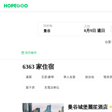
曼谷酒店預訂
目的地
入住
8月9日 週日
位置
清空條件
6363 家住宿
暹羅
五星/豪華
華人友善
游泳池
雙床
親子房
充電泊車位
曼谷城堡麗笙酒店