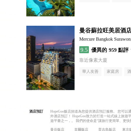
曼谷蘇拉旺美居酒
Mercure Bangkok Surawon
9.5
優異的
959 點評
靠近像素大廈
華人友善
家庭房
酒店預訂
HopeGoo飯店頻道為您提供酒店預訂服務。 您
外酒店預訂！ HopeGoo致力於打造一站式線上
遊平臺之一，。 我們的使命是“讓旅行更簡單、更快
曼谷飯店
首爾飯店
普吉島飯店
東京