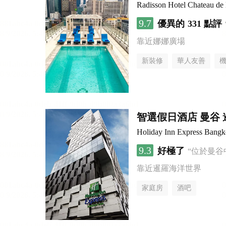
Radisson Hotel Chateau d
9.7
優異的
331 點評
靠近娜娜廣場
新裝修
華人友善
智選假日酒店 曼谷 暹
Holiday Inn Express Bang
9.3
好極了
“位於曼谷
靠近暹羅海洋世界
家庭房
酒吧