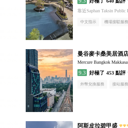
9.3
好極了
640 點評
靠近Saphan Taksin Public 
中文指示
機場接駁服
曼谷麥卡桑美居酒
Mercure Bangkok Makkasa
9.3
好極了
453 點評
外幣兌換服務
接站服
阿斯皮拉碧甲盛