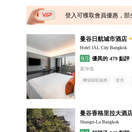
登入可獲取會員優惠，部
曼谷日航城市酒店
Hotel JAL City Bangkok
9.5
優異的
479 點評
素坤逸
機場接駁服務
套房
曼谷香格里拉大酒
Shangri-La Bangkok