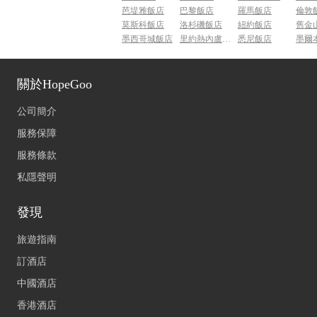
芭堤雅飯店
巴黎飯店
羅馬飯店
倫敦
莫斯科飯店
洛杉磯飯店
紐約飯店
舊金
墨西哥城飯店
里約熱內盧飯店
悉尼飯店
墨爾
關於HopeGoo
公司簡介
服務保障
服務條款
私隱聲明
發現
旅遊指南
訂酒店
中國酒店
香港酒店