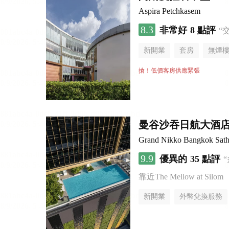
Aspira Petchkasem
8.3
非常好
8 點評
“
新開業
套房
無煙
搶！低價客房供應緊張
曼谷沙吞日航大酒
Grand Nikko Bangkok Sath
9.9
優異的
35 點評
靠近The Mellow at Silom
新開業
外幣兌換服務