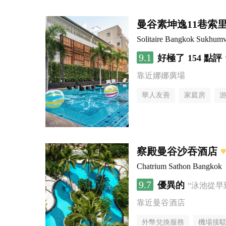
曼谷素坤逸11巷索里
Solitaire Bangkok Sukhumv
9.1
好極了
154 點評
靠近娜娜廣場
華人友善
家庭房
察殿曼谷沙吞酒店
Chatrium Sathon Bangkok
9.7
優異的
“泳池從早
靠近曼谷酒店
外幣兌換服務
機場接