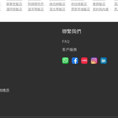
店
蘇黎世飯店
阿姆斯特丹飯店
維也納飯店
布拉格飯店
雅典飯店
莫
店
邁阿密飯店
溫哥華飯店
渥太華飯店
墨西哥城飯店
里約熱內盧飯店
悉
聯繫我們
FAQ
客戶服務
價機票