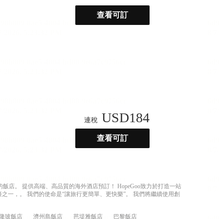
查看可訂
USD
184
連稅
查看可訂
店。 提供高端、高品質的海外酒店預訂！ HopeGoo致力於打造一站
之一，。 我們的使命是“讓旅行更簡單、更快樂”。 我們將繼續使用創
隆玻飯店
濟州島飯店
芭堤雅飯店
巴黎飯店