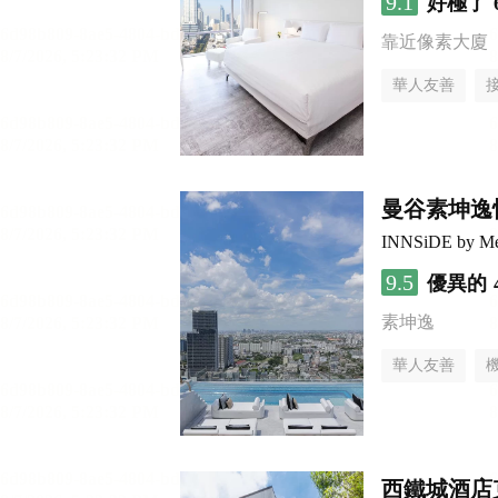
9.1
好極了
靠近像素大廈
華人友善
曼谷素坤逸
INNSiDE by Me
9.5
優異的
素坤逸
華人友善
西鐵城酒店