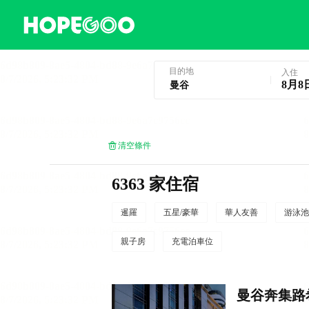
曼谷酒店預訂
目的地
入住
8月8
清空條件
6363 家住宿
暹羅
五星/豪華
華人友善
游泳池
親子房
充電泊車位
曼谷奔集路