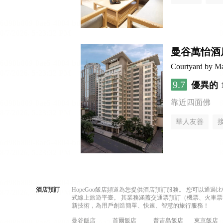
曼谷萬怡酒
Courtyard by Ma
9.7
優異的
靠近四面佛
華人友善
酒店預訂
HopeGoo飯店頻道為您提供酒店預訂服務。 您可以通
式線上旅遊平臺。 其業務涵蓋交通票預訂（機票、火車票
新技術，為用戶創造簡單、快速、智慧的旅行服務！
曼谷飯店
首爾飯店
普吉島飯店
東京飯店