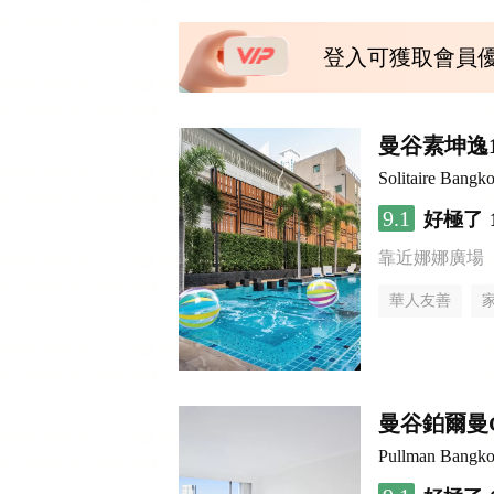
登入可獲取會員
曼谷素坤逸
Solitaire Bangk
9.1
好極了
靠近娜娜廣場
華人友善
曼谷鉑爾曼
Pullman Bangko