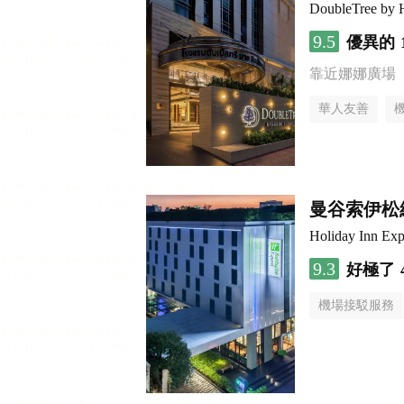
DoubleTree by H
9.5
優異的
靠近娜娜廣場
華人友善
曼谷索伊松
Holiday Inn 
9.3
好極了
機場接駁服務