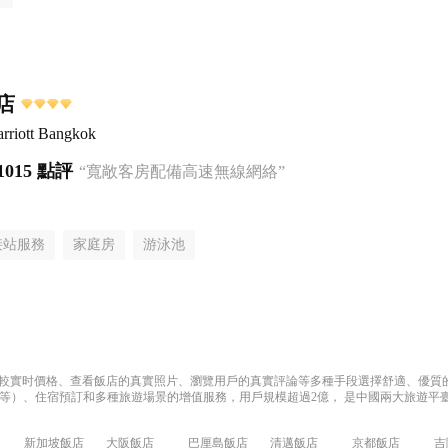
店
rriott Bangkok
1015 點評
“寬敞客房配備高速無線網絡”
接站服務
家庭房
游泳池
過比較實时價格、查看飯店的真實照片、瀏覽用戶的真實評論等多種手段選擇舒適、優質的飯
等）、住宿預訂和多種旅遊場景的增值服務，用戶規模超過2億， 是中國兩大旅遊平臺
新加坡飯店
大阪飯店
巴厘島飯店
清邁飯店
京都飯店
吉