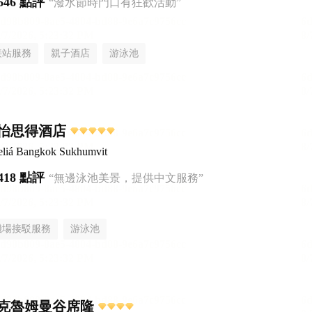
646 點評
“潑水節時門口有狂歡活動”
接站服務
親子酒店
游泳池
怡思得酒店
liá Bangkok Sukhumvit
418 點評
“無邊泳池美景，提供中文服務”
機場接駁服務
游泳池
克魯姆曼谷席隆