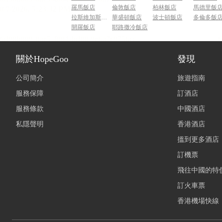
羅馬飯店
倫敦飯店
柏林飯店
馬德里飯
拉斯維加斯飯店
華盛頓飯店
波士頓飯店
多倫多飯
開羅飯店
耶路撒冷飯店
關於HopeGoo
發現
公司簡介
旅遊指南
服務保障
訂酒店
服務條款
中國酒店
私隱聲明
香港酒店
搵到更多酒店
訂機票
飛往中國的特
訂火車票
香港機場快線