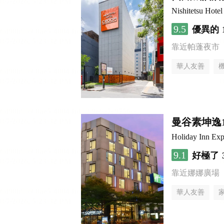
Nishitetsu Hot
9.5
優異的
靠近帕蓬夜市
華人友善
曼谷素坤逸
Holiday Inn 
9.1
好極了
靠近娜娜廣場
華人友善