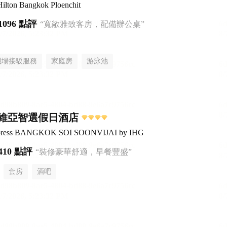
ilton Bangkok Ploenchit
1096 點評
“寬敞雅致客房，配備辦公桌”
機場接駁服務
家庭房
游泳池
維亞智選假日酒店
Express BANGKOK SOI SOONVIJAI by IHG
410 點評
“裝修豪華舒適，早餐豐盛”
套房
酒吧