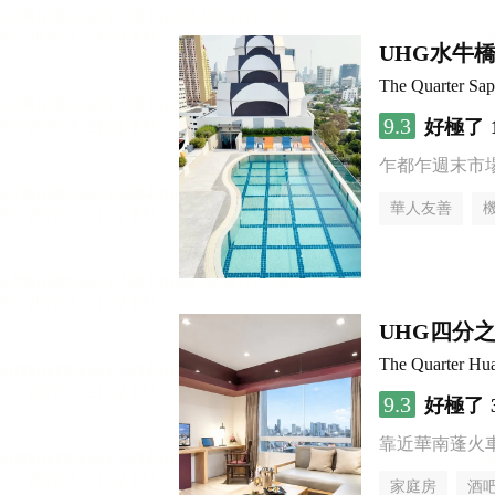
UHG水牛
The Quarter S
9.3
好極了
乍都乍週末市
華人友善
UHG四分
The Quarter H
9.3
好極了
靠近華南蓬火
家庭房
酒