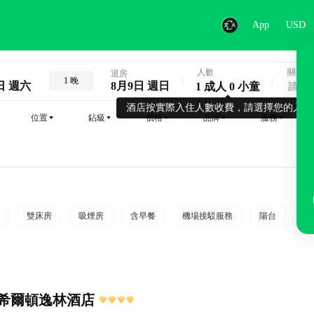
App
USD
人數
關鍵字
退房
1 晚
日 週六
8月9日 週日
1 成人 0 小童
酒店按實際入住人數收費，請選擇您的入住
位置
鉆級
價格
品牌
服務
雙床房
吸煙房
含早餐
機場接駁服務
陽台
行
希爾頓逸林酒店