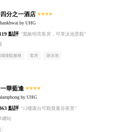
橋四分之一酒店
aphankhwai by UHG
119 點評
“寬敞明亮客房，可享泳池景觀”
場
機場接駁服務
套房
游泳池
之一華藍逢
ualamphong by UHG
363 點評
“12樓露台可觀賞曼谷夜景”
車總站
吧