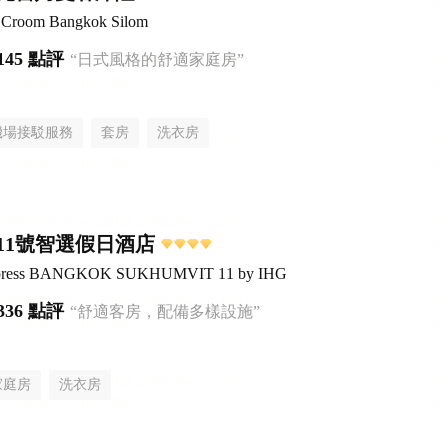
el Croom Bangkok Silom
145 點評
“日式風格的舒適家庭房”
機場接駁服務
套房
洗衣房
11號智選假日酒店
Express BANGKOK SUKHUMVIT 11 by IHG
336 點評
“舒適客房，配備多樣設施”
家庭房
洗衣房