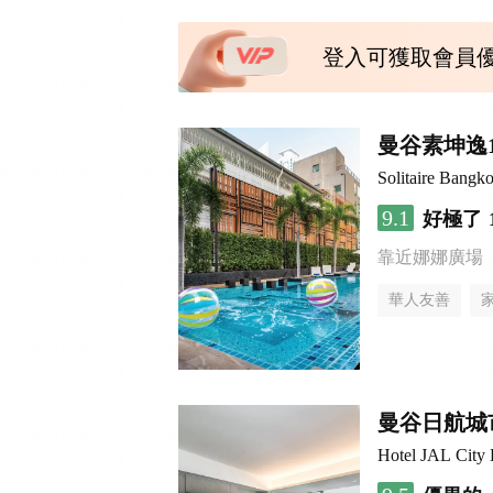
登入可獲取會員
曼谷素坤逸
Solitaire Bangk
9.1
好極了
靠近娜娜廣場
華人友善
曼谷日航城
Hotel JAL City