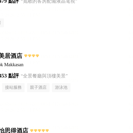
479 點評
“寬敞的客房配備液晶電視”
房
美居酒店
ok Makkasan
453 點評
“全景餐廳與頂樓美景”
接站服務
親子酒店
游泳池
怡思得酒店