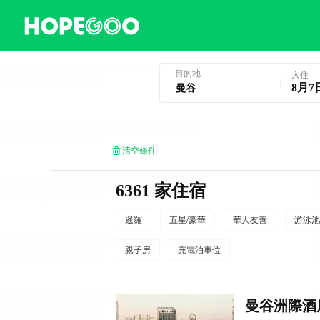
曼谷酒店預訂
目的地
入住
8月7
清空條件
6361 家住宿
暹羅
五星/豪華
華人友善
游泳池
親子房
充電泊車位
曼谷洲際酒