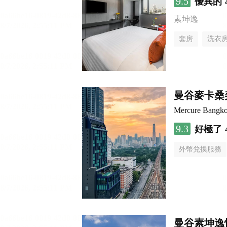
9.5
優異的
素坤逸
套房
洗衣
曼谷麥卡桑
Mercure Bangk
9.3
好極了
外幣兌換服務
曼谷素坤逸