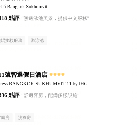
liá Bangkok Sukhumvit
418 點評
“無邊泳池美景，提供中文服務”
機場接駁服務
游泳池
11號智選假日酒店
Express BANGKOK SUKHUMVIT 11 by IHG
336 點評
“舒適客房，配備多樣設施”
家庭房
洗衣房