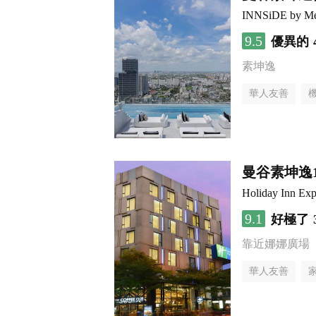
INNSiDE by Me
9.5
優異的
素坤逸
華人友善
曼谷素坤逸
Holiday Inn 
9.1
好極了
靠近娜娜廣場
華人友善