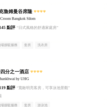
克魯姆曼谷席隆
el Croom Bangkok Silom
145 點評
“日式風格的舒適家庭房”
機場接駁服務
套房
洗衣房
橋四分之一酒店
aphankhwai by UHG
119 點評
“寬敞明亮客房，可享泳池景觀”
場
機場接駁服務
套房
游泳池