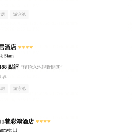
套房
游泳池
居酒店
ok Siam
488 點評
“樓頂泳池視野開闊”
世界
套房
游泳池
11巷彩鴻酒店
humvit 11