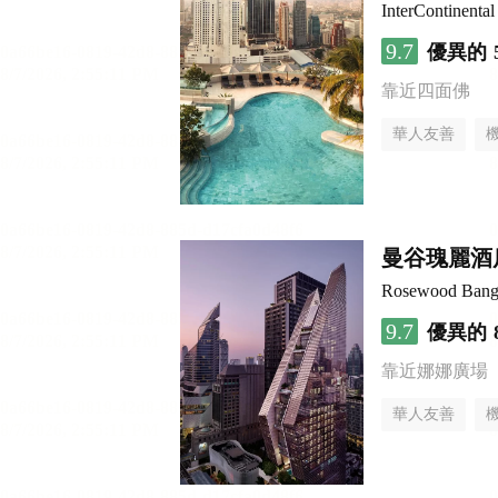
InterContinenta
9.7
優異的
靠近四面佛
華人友善
曼谷瑰麗酒
Rosewood Ban
9.7
優異的
靠近娜娜廣場
華人友善