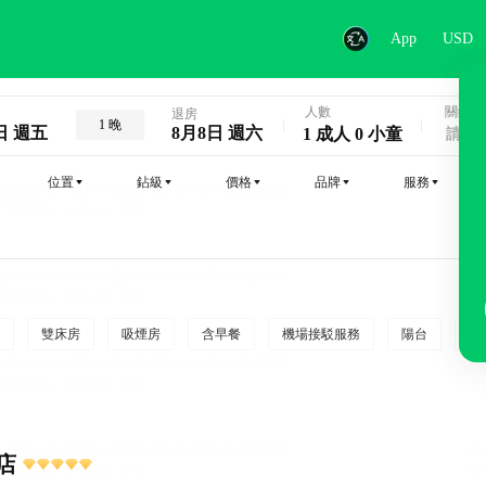
App
USD
人數
關鍵字
退房
1 晚
日 週五
8月8日 週六
1 成人 0 小童
位置
鉆級
價格
品牌
服務
雙床房
吸煙房
含早餐
機場接駁服務
陽台
行
店