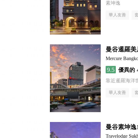
素坤逸
華人友善
曼谷暹羅美
Mercure Bangk
9.5
優異的
靠近暹羅海洋
華人友善
曼谷素坤逸
Travelodge Suk