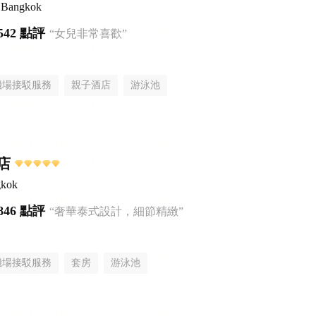
l Bangkok
542 點評
“女兒非常喜歡”
機場接駁服務
親子酒店
游泳池
店
gkok
846 點評
“奢華泰式設計，細節精緻”
機場接駁服務
套房
游泳池