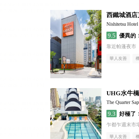
西鐵城酒店
Nishitetsu Hot
9.5
優異的
靠近帕蓬夜市
華人友善
UHG水牛
The Quarter S
9.3
好極了
乍都乍週末市
華人友善