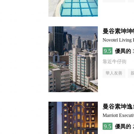
曼谷素坤坤
Novotel Living
9.5
優異的
靠近牛仔街
華人友善
曼谷素坤逸
Marriott Execut
9.5
優異的