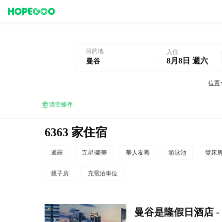
曼谷酒店預訂
目的地
入住
8月8日 週六
位置
清空條件
6363 家住宿
暹羅
五星/豪華
華人友善
游泳池
雙床
親子房
充電泊車位
曼谷是隆假日酒店 - 