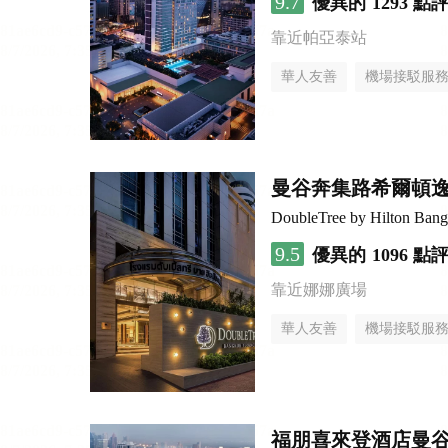
9.7
優異的
1293 點
靠近帕亞泰站
華人友善
機場接駁服
曼谷奔集路希爾頓
DoubleTree by Hilton Bang
9.5
優異的
1096 點
靠近娜娜廣場
華人友善
機場接駁服
福朋喜來登酒店曼