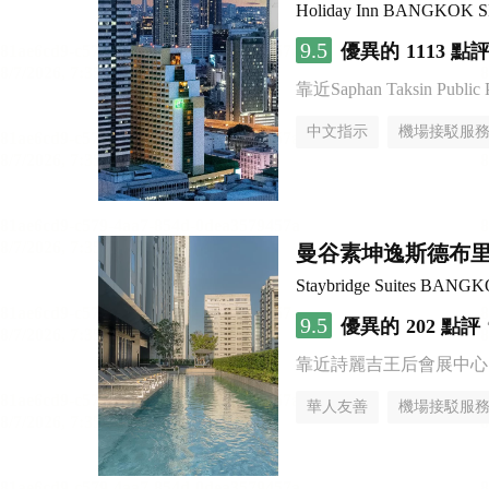
Holiday Inn BANGKOK 
9.5
優異的
1113 點
靠近Saphan Taksin Public 
中文指示
機場接駁服
曼谷素坤逸斯德布
Staybridge Suites BAN
9.5
優異的
202 點評
靠近詩麗吉王后會展中心
華人友善
機場接駁服