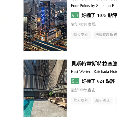
Four Points by Sheraton B
9.3
好極了
1075 點
靠近娜娜廣場
華人友善
機場接駁服
貝斯特韋斯特拉查
Best Western Ratchada Hot
9.1
好極了
624 點評
靠近查德夜市
華人友善
親子酒店