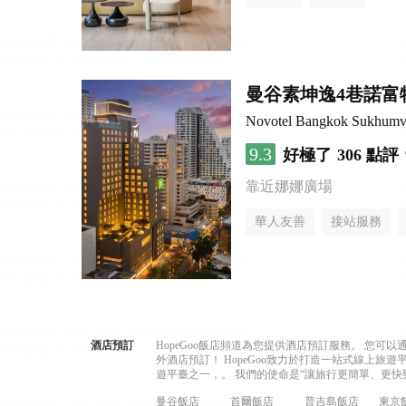
曼谷素坤逸4巷諾富
Novotel Bangkok Sukhumvi
9.3
好極了
306 點評
靠近娜娜廣場
華人友善
接站服務
酒店預訂
HopeGoo飯店頻道為您提供酒店預訂服務。 您
外酒店預訂！ HopeGoo致力於打造一站式線上
遊平臺之一，。 我們的使命是“讓旅行更簡單、更快
曼谷飯店
首爾飯店
普吉島飯店
東京