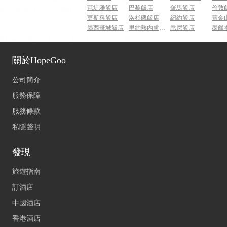
芭堤雅飯店
巴黎飯店
羅馬飯店
倫敦
莫斯科飯店
洛杉磯飯店
紐約飯店
舊金
墨西哥城飯店
里約熱內盧飯店
悉尼飯店
墨爾
關於HopeGoo
公司簡介
服務保障
服務條款
私隱聲明
發現
旅遊指南
訂酒店
中國酒店
香港酒店