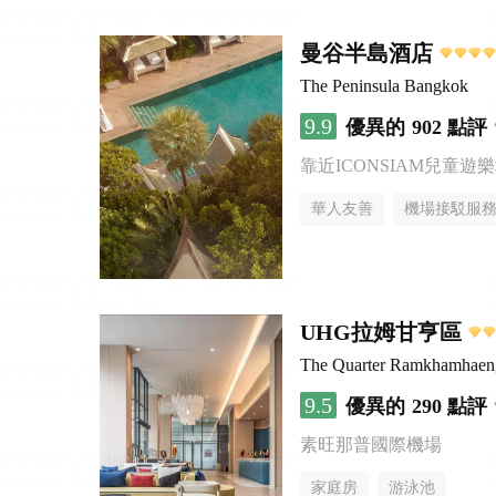
曼谷半島酒店
The Peninsula Bangkok
9.9
優異的
902 點評
靠近ICONSIAM兒童遊
華人友善
機場接駁服
UHG拉姆甘亨區
The Quarter Ramkhamhae
9.5
優異的
290 點評
素旺那普國際機場
家庭房
游泳池