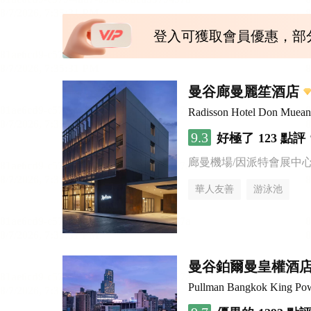
登入可獲取會員優惠，部
曼谷廊曼麗笙酒店
Radisson Hotel Don Muea
9.3
好極了
123 點評
廊曼機場/因派特會展中
華人友善
游泳池
曼谷鉑爾曼皇權酒
Pullman Bangkok King Po