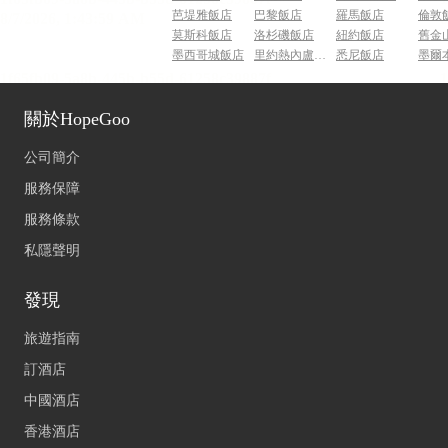
芭堤雅飯店
巴黎飯店
羅馬飯店
倫敦
莫斯科飯店
洛杉磯飯店
紐約飯店
舊金
墨西哥城飯店
里約熱內盧飯店
悉尼飯店
墨爾
關於HopeGoo
公司簡介
服務保障
服務條款
私隱聲明
發現
旅遊指南
訂酒店
中國酒店
香港酒店