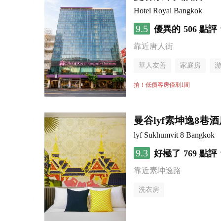
Hotel Royal Bangkok
9.5
優異的
506 點評
靠近唐人街
華人友善
家庭房
搶！低價客房僅剩1間
曼谷lyf素坤逸8巷酒
lyf Sukhumvit 8 Bangkok
9.3
好極了
769 點評
靠近素坤逸路
洗衣房