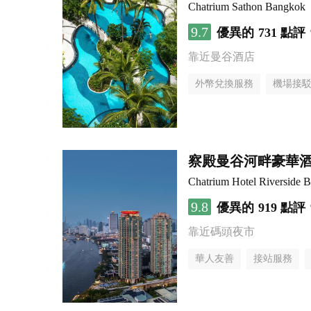
Chatrium Sathon Bangkok
9.7
優異的
731 點評
靠近曼谷酒店
外幣兌換服務
機場接
察殿曼谷河畔豪華
Chatrium Hotel Riverside 
9.8
優異的
919 點評
靠近碼頭夜市
華人友善
接站服務