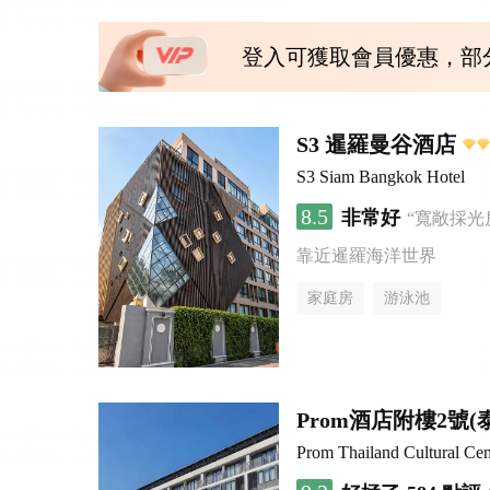
登入可獲取會員優惠，部
S3 暹羅曼谷酒店
S3 Siam Bangkok Hotel
8.5
非常好
“寬敞採光
靠近暹羅海洋世界
家庭房
游泳池
Prom酒店附樓2號
Prom Thailand Cultural Ce