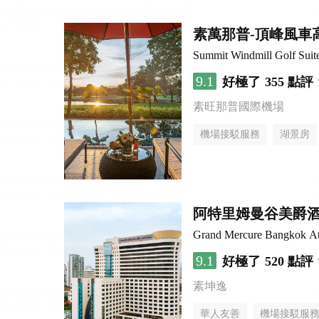
素萬那普-頂峰風車
Summit Windmill Golf Suit
9.1
好極了
355 點評
素旺那普國際機場
機場接駁服務
湖景房
阿特里姆曼谷美爵
Grand Mercure Bangkok A
9.1
好極了
520 點評
素坤逸
華人友善
機場接駁服