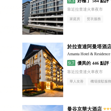
9.3
好極了
584 點評
靠近拉查達火車夜市
家庭房
熨衣服務
於拉查達阿曼塔酒
Amanta Hotel & Residence
9.7
優異的
446 點評
靠近拉查達火車夜市
華人友善
機場接駁服
曼谷京華大酒店