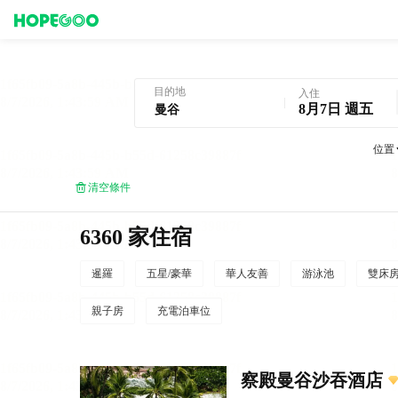
曼谷酒店預訂
目的地
入住
8月7日 週五
位置
清空條件
6360 家住宿
暹羅
五星/豪華
華人友善
游泳池
雙床
親子房
充電泊車位
察殿曼谷沙吞酒店