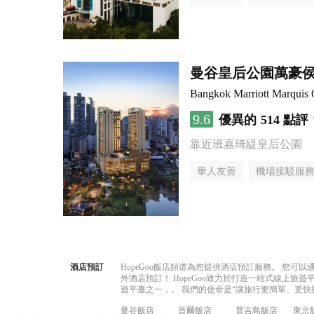
曼谷皇后公園萬豪
Bangkok Marriott Marquis 
9.6
優異的
514 點評
靠近班嘉琦緹皇后公園
華人友善
機場接駁服
酒店預訂
HopeGoo飯店頻道為您提供酒店預訂服務。 您
外酒店預訂！ HopeGoo致力於打造一站式線上
遊平臺之一，。 我們的使命是“讓旅行更簡單、更快
曼谷飯店
首爾飯店
普吉島飯店
東京