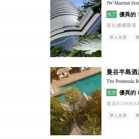
JW Marriott Ho
9.7
優異的
靠近娜娜廣場
華人友善
曼谷半島酒
The Peninsula 
9.9
優異的
靠近ICONSI
華人友善