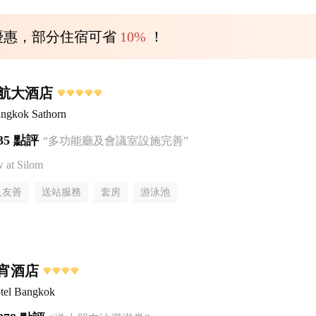
優惠，部分住宿可省
10%
！
航大酒店
ngkok Sathorn
35 點評
“多功能廳及會議室設施完善”
at Silom
人友善
送站服務
套房
游泳池
宵酒店
tel Bangkok