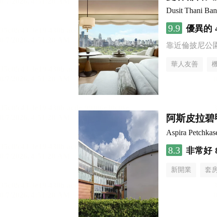
Dusit Thani Ba
9.9
優異的
靠近倫披尼公
華人友善
阿斯皮拉碧
Aspira Petchka
8.3
非常好
新開業
套