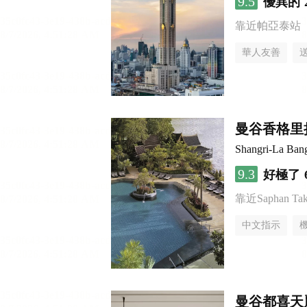
9.5
優異的
靠近帕亞泰站
華人友善
曼谷香格里
Shangri-La Ban
9.3
好極了
靠近Saphan Taksi
中文指示
曼谷都喜天