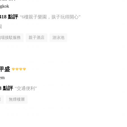
ngkok
418 點評
“6樓親子樂園，孩子玩得開心”
園
機場接駁服務
親子酒店
游泳池
甲盛
sem
8 點評
“交通便利”
房
無煙樓層