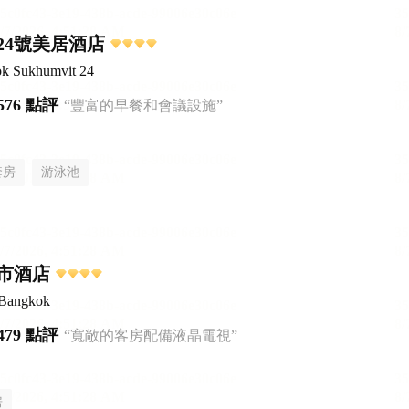
24號美居酒店
k Sukhumvit 24
576 點評
“豐富的早餐和會議設施”
套房
游泳池
市酒店
 Bangkok
479 點評
“寬敞的客房配備液晶電視”
房