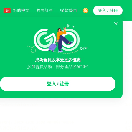
繁體中文
搜尋訂單
聯繫我們
登入 / 註冊
搜索
人數
成為會員以享受更多優惠
參加會員活動，部分產品節省10%
智能排序
登入 / 註冊
李寄存服務
免費取消
民宿
泊車場