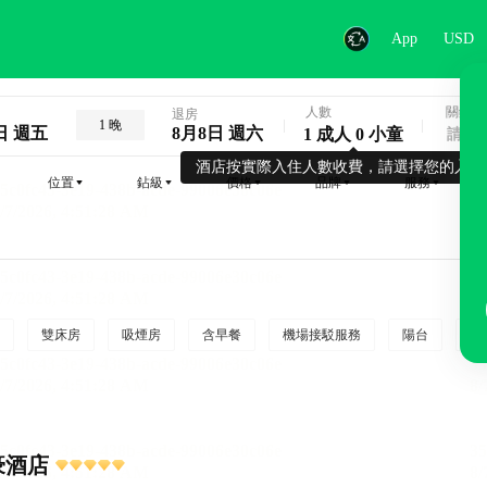
App
USD
人數
關鍵字
退房
1 晚
日 週五
8月8日 週六
1 成人 0 小童
酒店按實際入住人數收費，請選擇您的入住
位置
鉆級
價格
品牌
服務
雙床房
吸煙房
含早餐
機場接駁服務
陽台
行
豪酒店