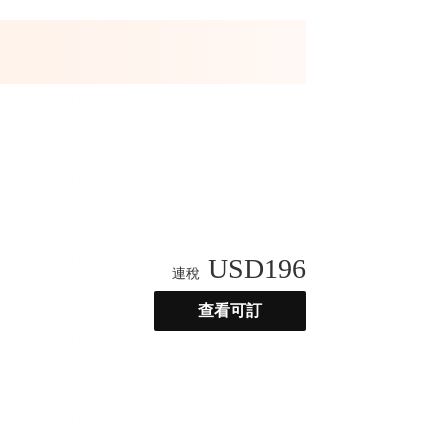
USD
196
連稅
查看可訂