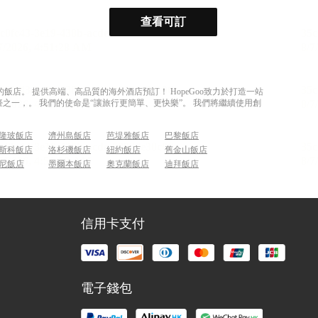
查看可訂
店。 提供高端、高品質的海外酒店預訂！ HopeGoo致力於打造一站
之一，。 我們的使命是“讓旅行更簡單、更快樂”。 我們將繼續使用創
隆玻飯店
濟州島飯店
芭堤雅飯店
巴黎飯店
斯科飯店
洛杉磯飯店
紐約飯店
舊金山飯店
尼飯店
墨爾本飯店
奧克蘭飯店
迪拜飯店
信用卡支付
電子錢包