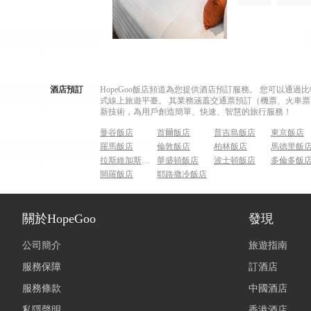
酒店預訂
HopeGoo飯店頻道為您提供酒店預訂服務。 您可以通
式線上旅遊平臺。 其業務涵蓋交通票預訂（機票、火車票
新技術，為用戶創造簡單、快速、智慧的旅行服務！
曼谷飯店
首爾飯店
普吉島飯店
東京飯店
羅馬飯店
倫敦飯店
柏林飯店
馬德里飯
拉斯維加斯飯店
華盛頓飯店
波士頓飯店
多倫多飯
開羅飯店
耶路撒冷飯店
關於HopeGoo
發現
公司簡介
旅遊指南
服務保障
訂酒店
服務條款
中國酒店
私隱聲明
香港酒店