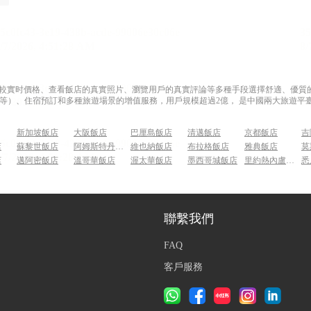
過比較實时價格、查看飯店的真實照片、瀏覽用戶的真實評論等多種手段選擇舒適、優質的飯
等）、住宿預訂和多種旅遊場景的增值服務，用戶規模超過2億， 是中國兩大旅遊平臺
新加坡飯店
大阪飯店
巴厘島飯店
清邁飯店
京都飯店
吉
店
蘇黎世飯店
阿姆斯特丹飯店
維也納飯店
布拉格飯店
雅典飯店
莫
店
邁阿密飯店
溫哥華飯店
渥太華飯店
墨西哥城飯店
里約熱內盧飯店
悉
聯繫我們
FAQ
客戶服務