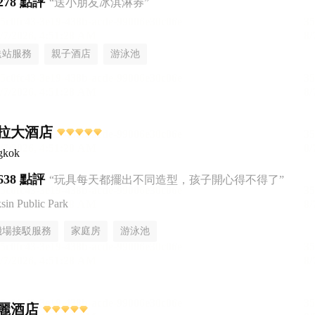
278 點評
“送小朋友冰淇淋券”
送站服務
親子酒店
游泳池
拉大酒店
gkok
638 點評
“玩具每天都擺出不同造型，孩子開心得不得了”
n Public Park
機場接駁服務
家庭房
游泳池
麗酒店