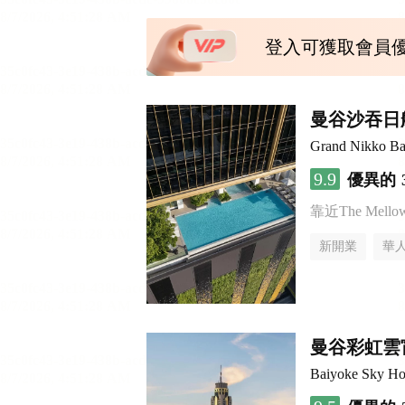
登入可獲取會員
曼谷沙吞日
Grand Nikko Ba
9.9
優異的
靠近The Mellow 
新開業
華
曼谷彩虹雲
Baiyoke Sky Ho