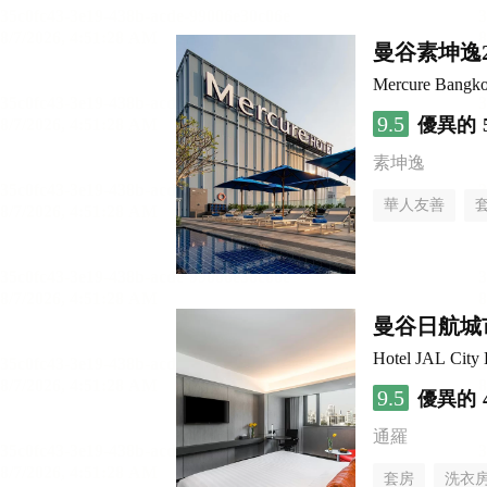
曼谷素坤逸
Mercure Bangko
9.5
優異的
素坤逸
華人友善
曼谷日航城
Hotel JAL City
9.5
優異的
通羅
套房
洗衣