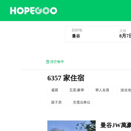
曼谷酒店預訂
目的地
入住
8月7
清空條件
6357 家住宿
暹羅
五星/豪華
華人友善
游泳池
親子房
充電泊車位
曼谷JW萬