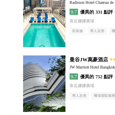
Radisson Hotel Chateau d
9.7
優異的
331 點評
靠近娜娜廣場
新裝修
華人友善
曼谷JW萬豪酒店
JW Marriott Hotel Bangkok
9.7
優異的
752 點評
靠近娜娜廣場
華人友善
機場接駁服