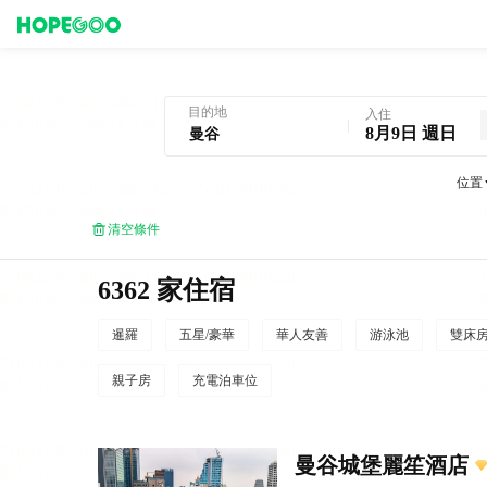
曼谷酒店預訂
目的地
入住
8月9日 週日
位置
清空條件
6362 家住宿
暹羅
五星/豪華
華人友善
游泳池
雙床
親子房
充電泊車位
曼谷城堡麗笙酒店