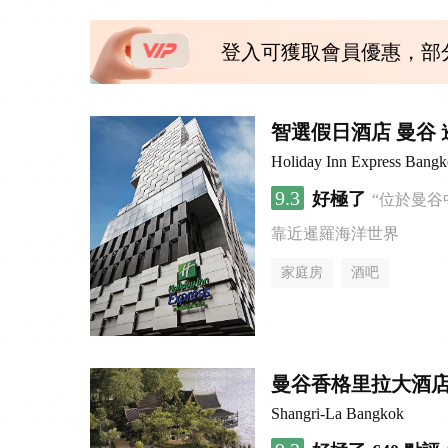
登入可獲取會員優惠，部
智選假日酒店 曼谷 暹
Holiday Inn Express Bang
9.3
好極了
“位於曼谷
靠近暹羅海洋世界
家庭房
酒吧
曼谷香格里拉大酒
Shangri-La Bangkok