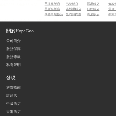
芭堤雅飯店
巴黎飯店
羅馬飯店
倫敦
莫斯科飯店
洛杉磯飯店
紐約飯店
舊金
墨西哥城飯店
里約熱內盧飯店
悉尼飯店
墨爾
關於HopeGoo
公司簡介
服務保障
服務條款
私隱聲明
發現
旅遊指南
訂酒店
中國酒店
香港酒店