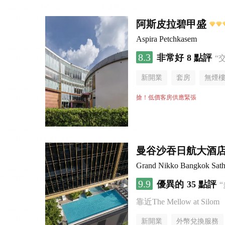
阿斯皮拉碧甲盛
Aspira Petchkasem
8.3
非常好
8 點評
“
新開業
套房
無煙
搶！低價客房供應緊張
曼谷沙吞日航大酒
Grand Nikko Bangkok Sath
9.9
優異的
35 點評
靠近The Mellow at Silom
新開業
外幣兌換服務