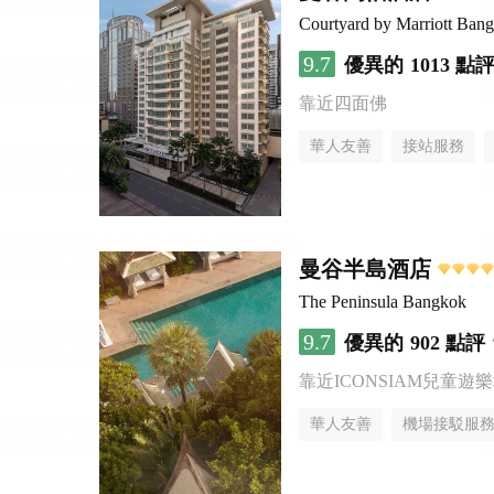
Courtyard by Marriott Ban
9.7
優異的
1013 點
靠近四面佛
華人友善
接站服務
曼谷半島酒店
The Peninsula Bangkok
9.7
優異的
902 點評
靠近ICONSIAM兒童遊
華人友善
機場接駁服