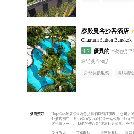
察殿曼谷沙吞酒店
Chatrium Sathon Bangkok
9.7
優異的
“泳池從早
靠近曼谷酒店
外幣兌換服務
機場接
酒店預訂
HopeGoo飯店頻道為您提供酒店預訂服務。 您
外酒店預訂！ HopeGoo致力於打造一站式線上
遊平臺之一，。 我們的使命是“讓旅行更簡單、更快
曼谷飯店
首爾飯店
普吉島飯店
東京