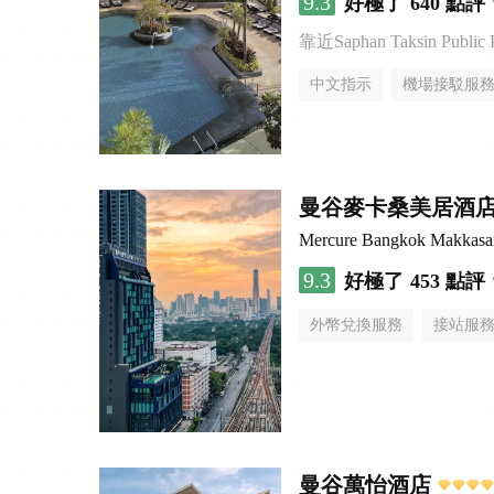
9.3
好極了
640 點評
靠近Saphan Taksin Public 
中文指示
機場接駁服
曼谷麥卡桑美居酒
Mercure Bangkok Makkasa
9.3
好極了
453 點評
外幣兌換服務
接站服
曼谷萬怡酒店