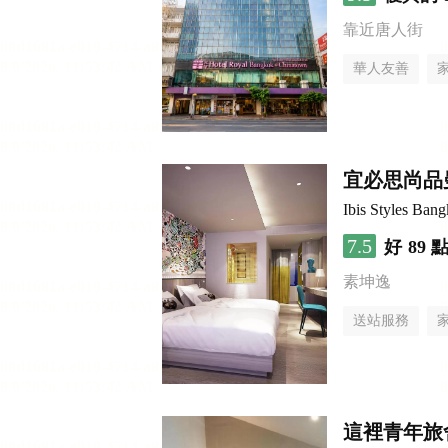
靠近唐人街
華人友善
宜必思尚品曼
Ibis Styles Ban
7.5
好
89 
素坤逸
送站服務
這裡青年旅