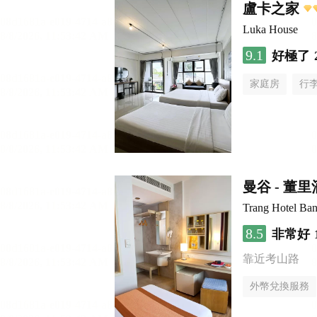
盧卡之家
Luka House
9.1
好極了
家庭房
行
曼谷 - 董
Trang Hotel Ba
8.5
非常好
靠近考山路
外幣兌換服務