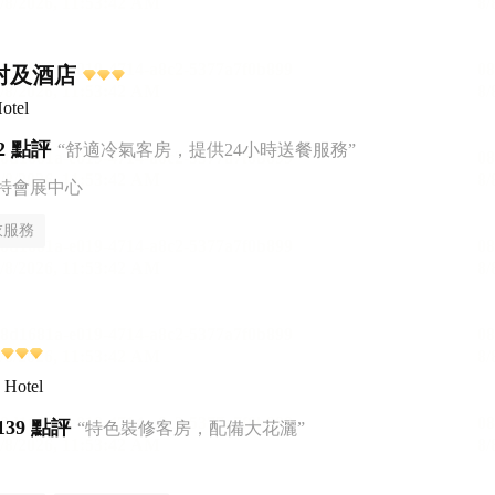
村及酒店
otel
2 點評
“舒適冷氣客房，提供24小時送餐服務”
特會展中心
衣服務
 Hotel
139 點評
“特色裝修客房，配備大花灑”