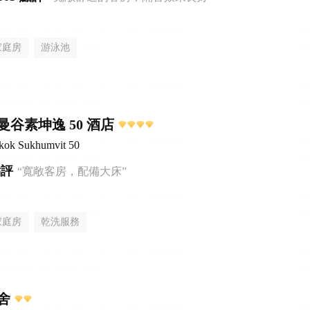
家庭房
游泳池
谷素坤逸 50 酒店
gkok Sukhumvit 50
點評
“寬敞客房，配備大床”
家庭房
乾洗服務
舍