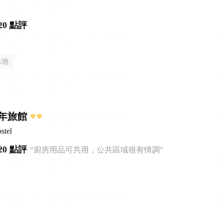
20 點評
泳池
年旅館
stel
20 點評
“廚房用品可共用，公共區域很有情調”