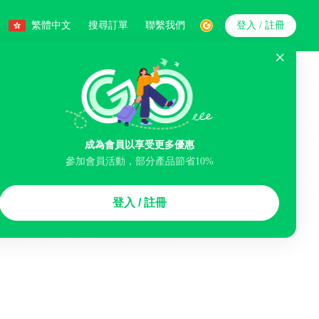
繁體中文
搜尋訂單
聯繫我們
登入 / 註冊
搜索
人數
成為會員以享受更多優惠
參加會員活動，部分產品節省10%
智能排序
登入 / 註冊
李寄存服務
免費取消
民宿
泊車場