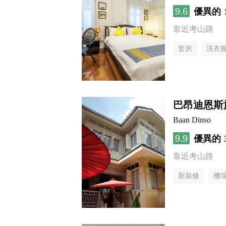
9.6
優異的
靠近考山路
套房
洗衣
巴昂迪恩斯
Baan Dinso
9.9
優異的
靠近考山路
新裝修
機