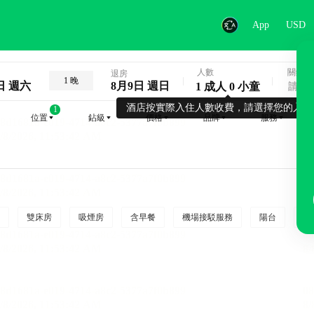
App
USD
人數
關鍵字
退房
1 晚
日 週六
8月9日 週日
1 成人 0 小童
酒店按實際入住人數收費，請選擇您的入住
1
位置
鉆級
價格
品牌
服務
雙床房
吸煙房
含早餐
機場接駁服務
陽台
行