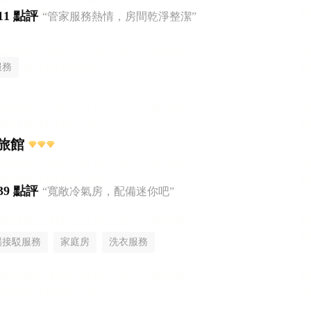
11 點評
“管家服務熱情，房間乾淨整潔”
服務
旅館
39 點評
“寬敞冷氣房，配備迷你吧”
場接駁服務
家庭房
洗衣服務