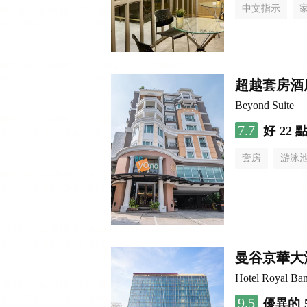
中文指示
超越套房酒
Beyond Suite
7.7
好
22 
套房
游泳
曼谷京華大
Hotel Royal Ba
9.5
優異的