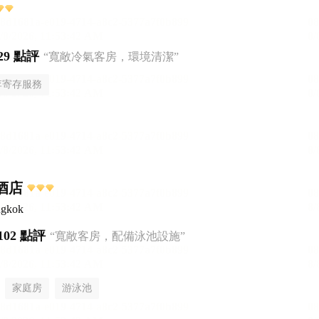
29 點評
“寬敞冷氣客房，環境清潔”
李寄存服務
里酒店
ngkok
102 點評
“寬敞客房，配備泳池設施”
家庭房
游泳池