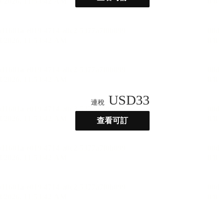
USD
33
連稅
查看可訂