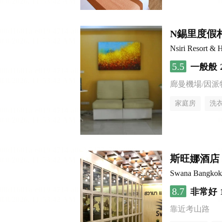
N錫里度假
Nsiri Resort & H
5.5
一般般
廊曼機場/因派
家庭房
洗
斯旺娜酒店
Swana Bangkok
8.7
非常好
靠近考山路