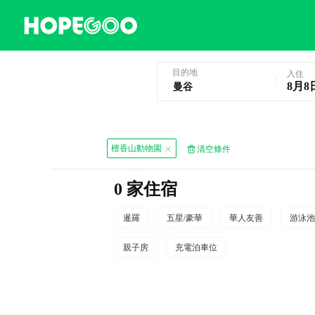
曼谷酒店預訂
目的地
入住
8月8
檀香山動物園
清空條件
0 家住宿
暹羅
五星/豪華
華人友善
游泳池
親子房
充電泊車位