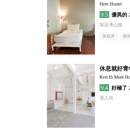
Here Hostel
9.5
優異的
靠近考山路
家庭房
游
休息就好青
Rest IS More Ho
9.4
好極了
唐人街