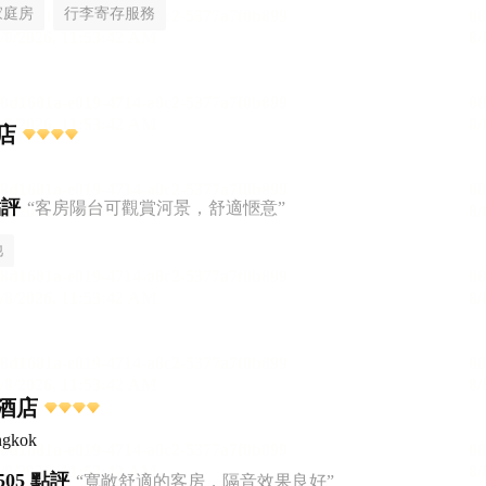
家庭房
行李寄存服務
店
點評
“客房陽台可觀賞河景，舒適愜意”
池
酒店
ngkok
505 點評
“寬敞舒適的客房，隔音效果良好”