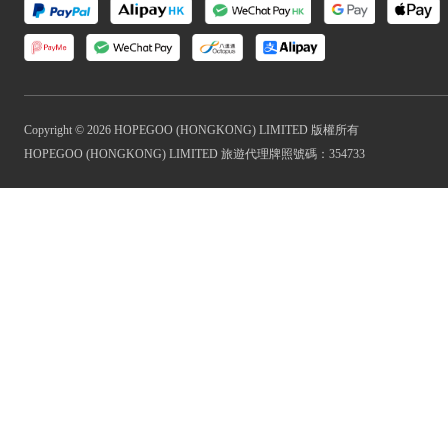
Copyright © 2026 HOPEGOO (HONGKONG) LIMITED 版權所有
HOPEGOO (HONGKONG) LIMITED 旅遊代理牌照號碼：354733