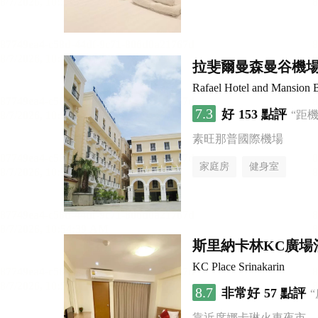
拉斐爾曼森曼谷機
Rafael Hotel and Mansion
7.3
好
153 點評
“距
素旺那普國際機場
家庭房
健身室
斯里納卡林KC廣場
KC Place Srinakarin
8.7
非常好
57 點評
靠近席娜卡琳火車夜市