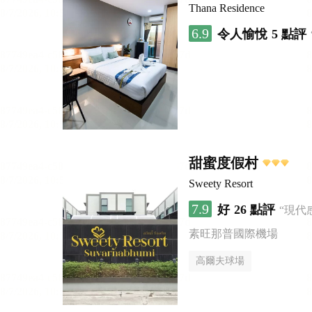
Thana Residence
6.9
令人愉悅
5 點評
甜蜜度假村
Sweety Resort
7.9
好
26 點評
“現代
素旺那普國際機場
高爾夫球場