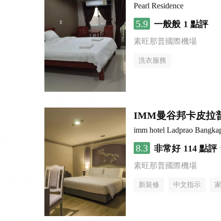
Pearl Residence
5.9
一般般
1 點評
素旺那普國際機場
洗衣服務
IMM曼谷邦卡皮拉
imm hotel Ladprao Bangka
8.3
非常好
114 點評
素旺那普國際機場
新裝修
中文指示