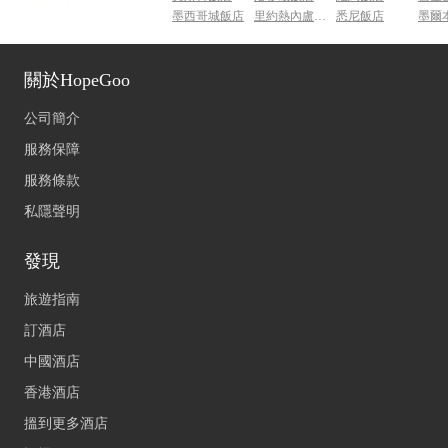
墨西哥城飯店
里約熱內盧飯店
悉尼飯店
墨爾
關於HopeGoo
公司簡介
服務保障
服務條款
私隱聲明
發現
旅遊指南
訂酒店
中國酒店
香港酒店
搵到更多酒店