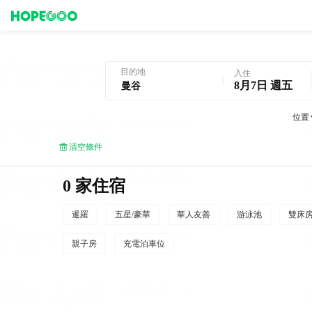
曼谷酒店預訂
目的地
入住
8月7日 週五
位置
清空條件
0 家住宿
暹羅
五星/豪華
華人友善
游泳池
雙床
親子房
充電泊車位