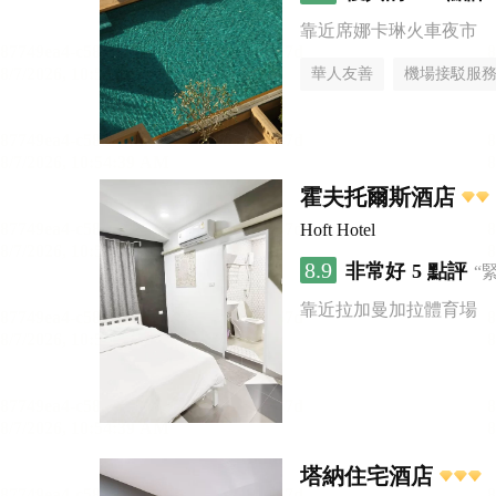
靠近席娜卡琳火車夜市
華人友善
機場接駁服
霍夫托爾斯酒店
Hoft Hotel
8.9
非常好
5 點評
“
靠近拉加曼加拉體育場
塔納住宅酒店