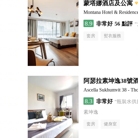
蒙塔娜酒店及公寓
Montana Hotel & Residenc
8.9
非常好
56 點評
套房
熨衣服務
阿瑟拉素坤逸38號
Ascella Sukhumvit 38 - Th
8.3
非常好
“瓶裝水供
素坤逸
套房
健身室