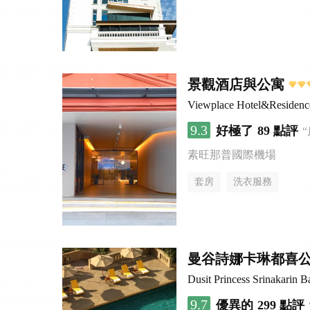
景觀酒店與公寓
Viewplace Hotel&Residenc
9.3
好極了
89 點評
素旺那普國際機場
套房
洗衣服務
曼谷詩娜卡琳都喜
Dusit Princess Srinakarin 
9.7
優異的
299 點評