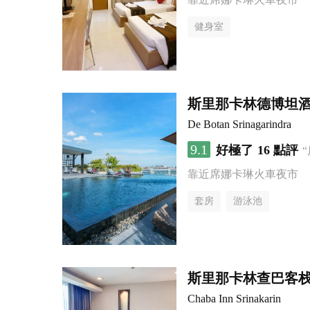
健身室
斯里那卡林德博坦
De Botan Srinagarindra
9.1
好極了
16 點評
靠近席娜卡琳火車夜市
套房
游泳池
斯里那卡林查巴客
Chaba Inn Srinakarin