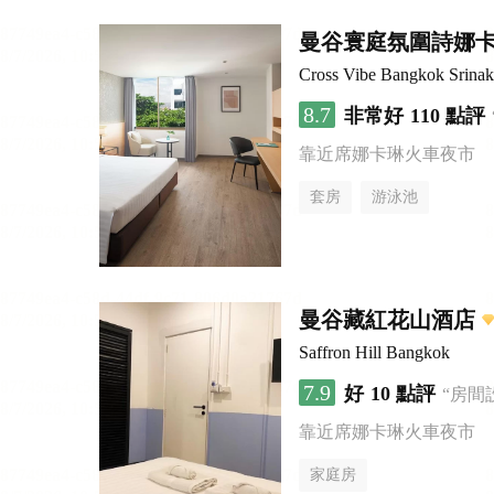
曼谷寰庭氛圍詩娜
Cross Vibe Bangkok Srinak
8.7
非常好
110 點評
靠近席娜卡琳火車夜市
套房
游泳池
曼谷藏紅花山酒店
Saffron Hill Bangkok
7.9
好
10 點評
“房間
靠近席娜卡琳火車夜市
家庭房