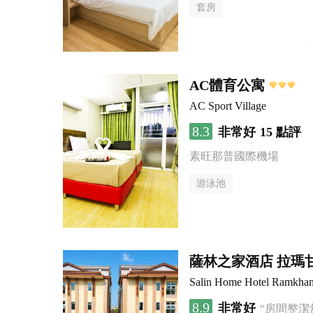
套房
AC體育公寓
AC Sport Village
8.3
非常好
15 點評
素旺那普國際機場
游泳池
薩林之家酒店 拉瑪
Salin Home Hotel Ramkha
8.9
非常好
“房間整潔