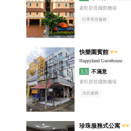
素旺那普國際機場
行李寄存服務
快樂園賓館
Happyland Guesthouse
3.5
不滿意
素旺那普國際機場
洗衣服務
珍珠服務式公寓