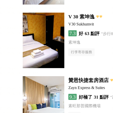
V 30 素坤逸
V30 Sukhumvit
7.3
好
63 點評
“步行
素坤逸
行李寄存服務
贊恩快捷套房酒店
Zayn Express & Suites
9.3
好極了
31 點評
素旺那普國際機場