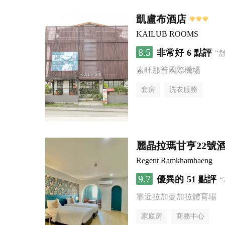
凱盧布酒店
KAILUB ROOMS
8.5
非常好
6 點評
“
素旺那普國際機場
套房
洗衣服務
麗晶拉瑪甘亨22號
Regent Ramkhamhaeng
9.7
優異的
51 點評
靠近拉加曼加拉體育場
家庭房
商務中心