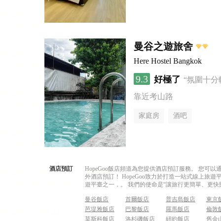
曼谷之遊旅舍
Here Hostel Bangkok
9.3
好極了
“氛圍十分
靠近考山路
家庭房
酒吧
酒店預訂
HopeGoo飯店頻道為您提供酒店預訂服務。 您
外酒店預訂！ HopeGoo致力於打造一站式線上
遊平臺之一，。 我們的使命是“讓旅行更簡單、更快
曼谷飯店
首爾飯店
普吉島飯店
東京
芭堤雅飯店
巴黎飯店
羅馬飯店
倫敦
莫斯科飯店
洛杉磯飯店
紐約飯店
舊金