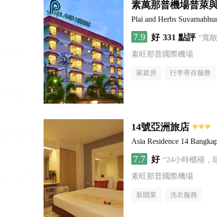
素萬那普機場普萊
Plai and Herbs Suvarnabhu
7.9
好
331 點評
“寬
素旺那普國際機場
家庭房
行李寄存服務
14號亞洲旅店
Asia Residence 14 Bangkap
7.7
好
“24小時櫃檯，
素旺那普國際機場
新開業
洗衣服務