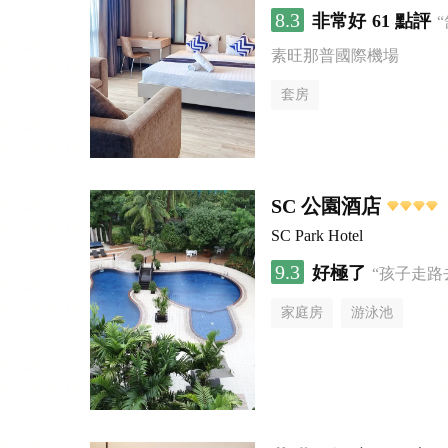
8.3
非常好
61 點評
素旺那普國際機場
套房
SC 公園酒店
SC Park Hotel
9.3
好極了
“孩子走路
家庭房
游泳池