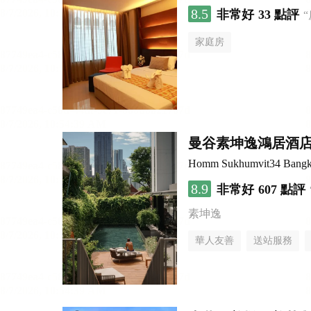
8.5
非常好
33 點評
家庭房
曼谷素坤逸鴻居酒
Homm Sukhumvit34 Bang
8.9
非常好
607 點評
素坤逸
華人友善
送站服務