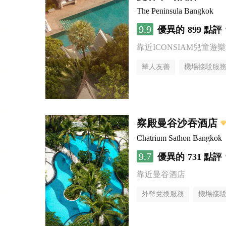
The Peninsula Bangkok
9.9
優異的
899 點評
靠近ICONSIAM兒童遊
華人友善
機場接駁服
察殿曼谷沙吞酒店
Chatrium Sathon Bangkok
9.7
優異的
731 點評
靠近曼谷酒店
外幣兌換服務
機場接