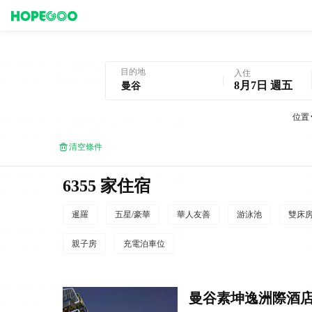
曼谷酒店預訂
目的地
入住
8月7日 週五
位置
清空條件
6355 家住宿
暹羅
五星/豪華
華人友善
游泳池
雙床
親子房
充電泊車位
曼谷素坤逸洲際酒店