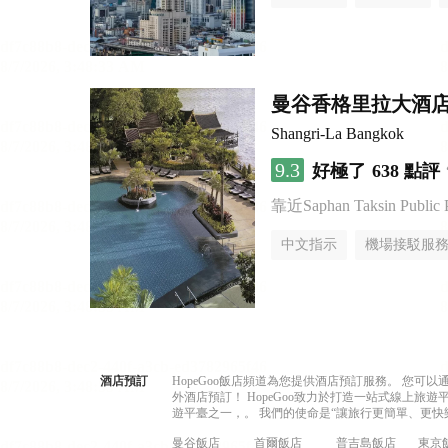
曼谷香格里拉大酒
Shangri-La Bangkok
9.3
好極了
638 點評
靠近Saphan Taksin Public 
中文指示
機場接駁服
酒店預訂
HopeGoo飯店頻道為您提供酒店預訂服務。 您
外酒店預訂！ HopeGoo致力於打造一站式線上
遊平臺之一，。 我們的使命是“讓旅行更簡單、更快
曼谷飯店
首爾飯店
普吉島飯店
東京