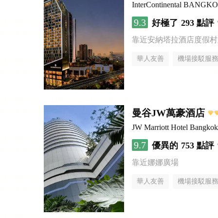
InterContinental BANG
9.3
好極了
293 點評
靠近安納塔拉酒店度假村
華人友善
機場接駁服
曼谷JW萬豪酒店
JW Marriott Hotel Bangkok
9.7
優異的
753 點評
靠近娜娜廣場
華人友善
機場接駁服