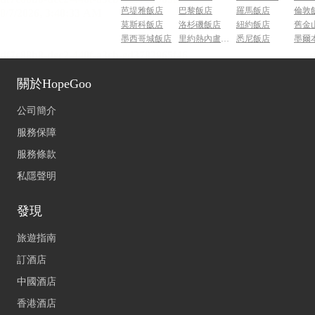
芭堤雅飯店
巴黎飯店
羅馬飯店
倫敦
莫斯科飯店
洛杉磯飯店
紐約飯店
舊金
墨西哥城飯店
里約熱內盧飯店
悉尼飯店
墨爾
關於HopeGoo
公司簡介
服務保障
服務條款
私隱聲明
發現
旅遊指南
訂酒店
中國酒店
香港酒店