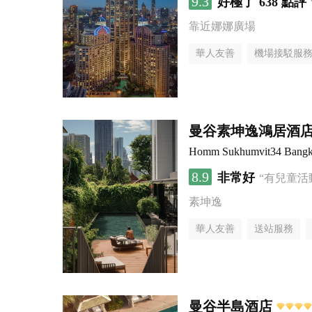
9.3
好極了
638 點評
靠近娜娜廣場
華人友善
機場接駁服
曼谷素坤逸鴻居酒
Homm Sukhumvit34 Bang
8.9
非常好
“有兒童活
素坤逸
華人友善
送站服務
曼谷半島酒店