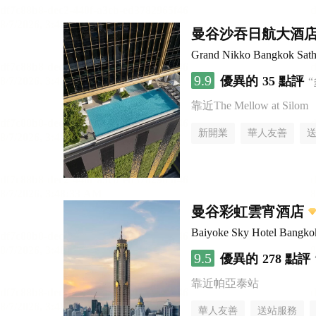
曼谷沙吞日航大酒
Grand Nikko Bangkok Sath
9.9
優異的
35 點評
靠近The Mellow at Silom
新開業
華人友善
曼谷彩虹雲宵酒店
Baiyoke Sky Hotel Bangko
9.5
優異的
278 點評
靠近帕亞泰站
華人友善
送站服務