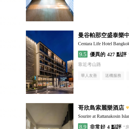
曼谷帕那空盛泰樂
Centara Life Hotel Bangko
9.5
優異的
427 點評
靠近考山路
華人友善
送機服務
哥欣島索麗樂酒店
Sourire at Rattanakosin Isla
8.9
非常好
4 點評
“