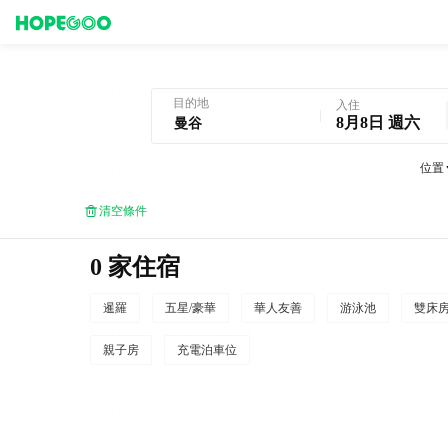
曼谷酒店預訂
目的地
入住
8月8日 週六
位置
清空條件
0 家住宿
暹羅
五星/豪華
華人友善
游泳池
雙床
親子房
充電泊車位