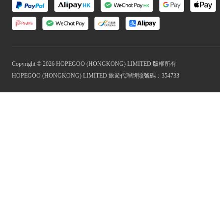
Copyright © 2026 HOPEGOO (HONGKONG) LIMITED 版權所有
HOPEGOO (HONGKONG) LIMITED 旅遊代理牌照號碼：354733