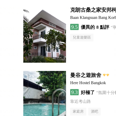
克朗古桑之家安邦
Baan Klangsuan Bang Kor
9.5
優異的
8 點評
“
兒童遊樂區
曼谷之遊旅舍
Here Hostel Bangkok
9.3
好極了
“氛圍十分
靠近考山路
家庭房
酒吧