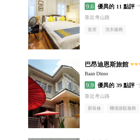
9.6
優異的
11 點評
靠近考山路
套房
洗衣服務
巴昂迪恩斯旅館
Baan Dinso
9.9
優異的
39 點評
靠近考山路
新裝修
機場接駁服務