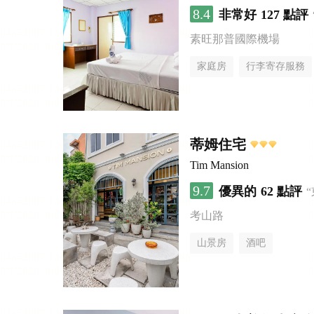
8.4
非常好
127 點評
素旺那普國際機場
家庭房
行李寄存服務
蒂姆住宅
Tim Mansion
9.7
優異的
62 點評
考山路
山景房
酒吧