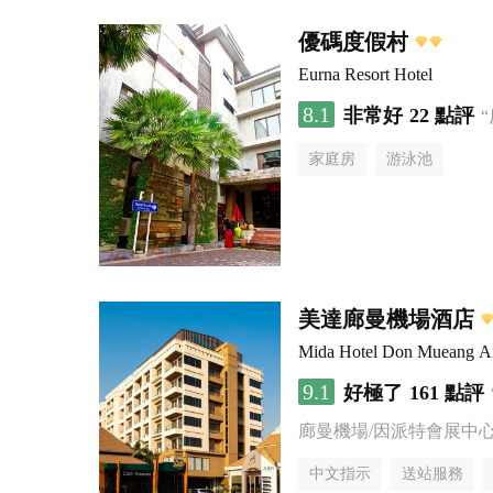
優碼度假村
Eurna Resort Hotel
8.1
非常好
22 點評
家庭房
游泳池
美達廊曼機場酒店
Mida Hotel Don Mueang Ai
9.1
好極了
161 點評
廊曼機場/因派特會展中
中文指示
送站服務