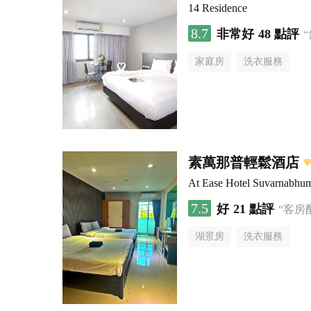
14 Residence
8.7
非常好
48 點評
家庭房
洗衣服務
素萬那普輕鬆酒店
At Ease Hotel Suvarnabhu
7.5
好
21 點評
“客房
湖景房
洗衣服務