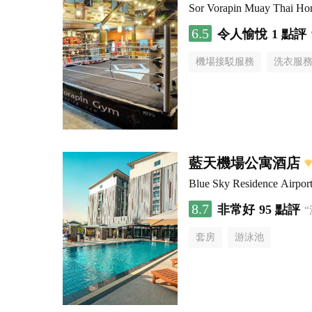
Sor Vorapin Muay Thai H
6.5
令人愉悅
1 點評
機場接駁服務
洗衣服
藍天機場公寓酒店
Blue Sky Residence Airpor
8.7
非常好
95 點評
套房
游泳池