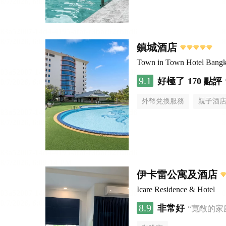
鎮城酒店
Town in Town Hotel Bang
9.1
好極了
170 點評
外幣兌換服務
親子酒
伊卡雷公寓及酒店
Icare Residence & Hotel
8.9
非常好
“寬敞的家