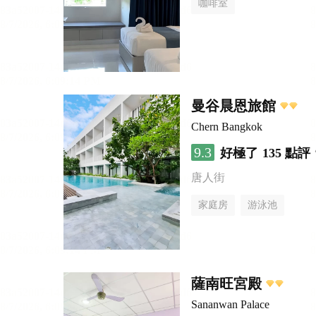
咖啡室
曼谷晨恩旅館
Chern Bangkok
9.3
好極了
135 點評
唐人街
家庭房
游泳池
薩南旺宮殿
Sananwan Palace