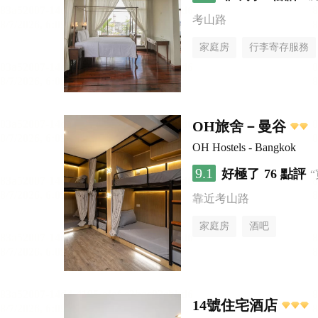
考山路
家庭房
行李寄存服務
OH旅舍－曼谷
OH Hostels - Bangkok
9.1
好極了
76 點評
靠近考山路
家庭房
酒吧
14號住宅酒店