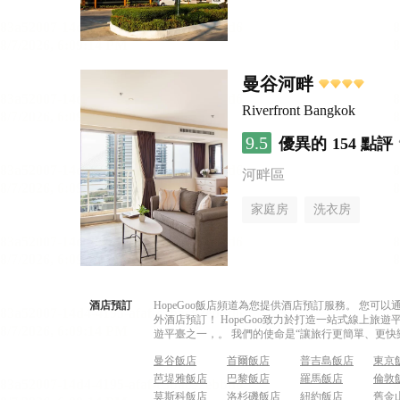
曼谷河畔
Riverfront Bangkok
9.5
優異的
154 點評
河畔區
家庭房
洗衣房
酒店預訂
HopeGoo飯店頻道為您提供酒店預訂服務。 您
外酒店預訂！ HopeGoo致力於打造一站式線上
遊平臺之一，。 我們的使命是“讓旅行更簡單、更快
曼谷飯店
首爾飯店
普吉島飯店
東京
芭堤雅飯店
巴黎飯店
羅馬飯店
倫敦
莫斯科飯店
洛杉磯飯店
紐約飯店
舊金