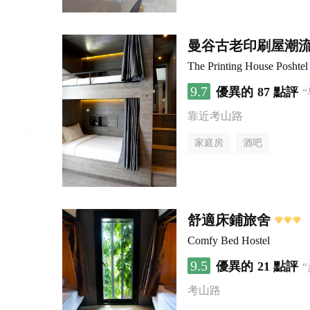
曼谷古老印刷屋潮
The Printing House Poshtel
9.7
優異的
87 點評
靠近考山路
家庭房
酒吧
舒適床鋪旅舍
Comfy Bed Hostel
9.5
優異的
21 點評
考山路