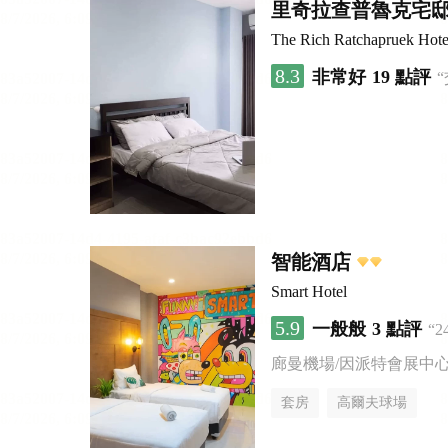
里奇拉查普魯克宅
The Rich Ratchapruek Hote
8.3
非常好
19 點評
智能酒店
Smart Hotel
5.9
一般般
3 點評
“
廊曼機場/因派特會展中
套房
高爾夫球場