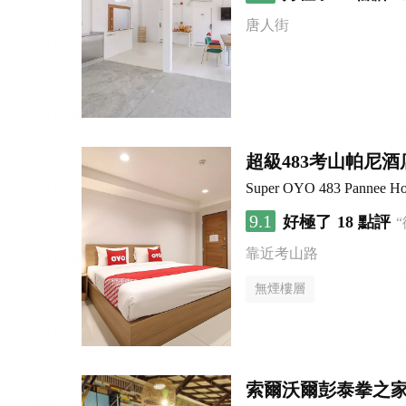
唐人街
超級483考山帕尼酒
Super OYO 483 Pannee Ho
9.1
好極了
18 點評
靠近考山路
無煙樓層
索爾沃爾彭泰拳之