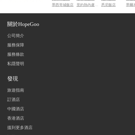
墨西哥城飯店
里約熱內盧飯店
悉尼飯店
墨爾
關於HopeGoo
公司簡介
服務保障
服務條款
私隱聲明
發現
旅遊指南
訂酒店
中國酒店
香港酒店
搵到更多酒店