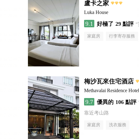
盧卡之家
Luka House
9.1
好極了
29 點評
家庭房
行李寄存服務
梅沙瓦來住宅酒店
Methavalai Residence Hote
9.7
優異的
106 點評
靠近考山路
家庭房
洗衣服務