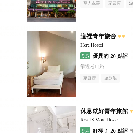
華人友善
家庭房
這裡青年旅舍
Here Hostel
9.5
優異的
20 點評
靠近考山路
家庭房
游泳池
休息就好青年旅館
Rest IS More Hostel
9.4
好極了
20 點評