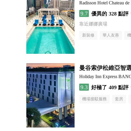
Radisson Hotel Chateau d
9.7
優異的
328 點評
靠近娜娜廣場
新裝修
華人友善
曼谷索伊松維亞智
Holiday Inn Express B
9.3
好極了
409 點評
機場接駁服務
套房