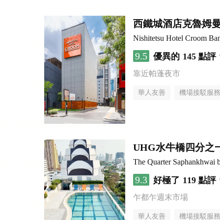
西鐵城酒店克魯姆
Nishitetsu Hotel Croom Ba
9.5
優異的
145 點評
靠近帕蓬夜市
華人友善
機場接駁服
UHG水牛橋四分之
The Quarter Saphankhwai
9.3
好極了
119 點評
乍都乍週末市場
華人友善
機場接駁服