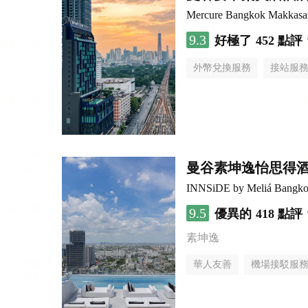
Mercure Bangkok Makkasa
9.3
好極了
452 點評
外幣兌換服務
接站服
曼谷素坤逸怡思得
INNSiDE by Meliá Bangko
9.5
優異的
418 點評
素坤逸
華人友善
機場接駁服