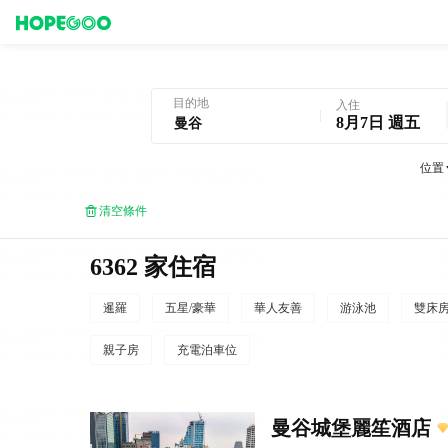
曼谷酒店預訂
目的地
入住
8月7日 週五
位置
清空條件
6362 家住宿
暹羅
五星/豪華
華人友善
游泳池
雙床
親子房
充電泊車位
曼谷城堡麗笙酒店