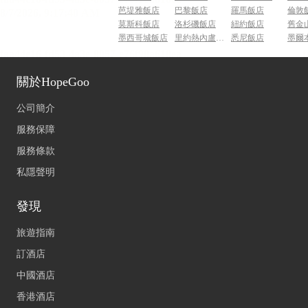
芭堤雅飯店
巴黎飯店
羅馬飯店
倫敦
莫斯科飯店
洛杉磯飯店
紐約飯店
舊金
墨西哥城飯店
里約熱內盧飯店
悉尼飯店
墨爾
關於HopeGoo
公司簡介
服務保障
服務條款
私隱聲明
發現
旅遊指南
訂酒店
中國酒店
香港酒店