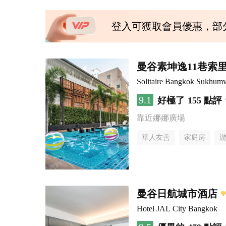
登入可獲取會員優惠，部
曼谷素坤逸11巷索里
Solitaire Bangkok Sukhumv
9.1
好極了
155 點評
靠近娜娜廣場
華人友善
家庭房
曼谷日航城市酒店
Hotel JAL City Bangkok