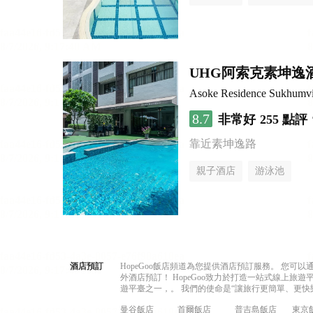
UHG阿索克素坤逸
Asoke Residence Sukhumv
8.7
非常好
255 點評
靠近素坤逸路
親子酒店
游泳池
酒店預訂
HopeGoo飯店頻道為您提供酒店預訂服務。 您
外酒店預訂！ HopeGoo致力於打造一站式線上
遊平臺之一，。 我們的使命是“讓旅行更簡單、更快
曼谷飯店
首爾飯店
普吉島飯店
東京