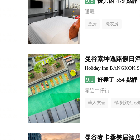
9.5
優異的
479 點評
通羅
套房
洗衣房
曼谷素坤逸路假日
Holiday Inn BANGKOK 
9.1
好極了
554 點評
靠近牛仔街
華人友善
機場接駁服
曼谷麥卡桑美居酒