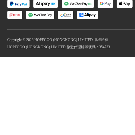
Copyright © 2026 HOPEGOO (HONGKONG) LIMITED 版權所有
HOPEGOO (HONGKONG) LIMITED 旅遊代理牌照號碼：354733