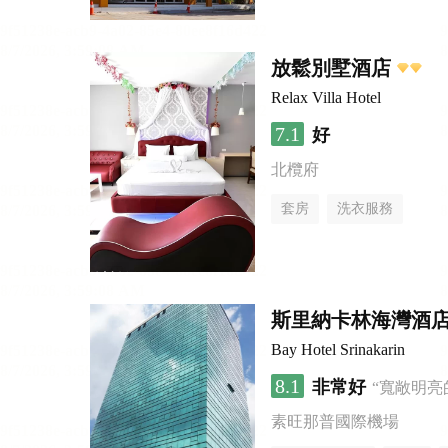
放鬆別墅酒店
Relax Villa Hotel
7.1
好
北欖府
套房
洗衣服務
斯里納卡林海灣酒
Bay Hotel Srinakarin
8.1
非常好
“寬敞明亮
素旺那普國際機場