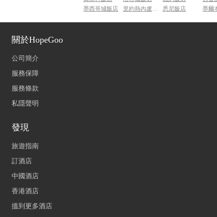
墨西哥城飯店
里約熱內盧飯店
悉尼飯店
墨爾
關於HopeGoo
公司簡介
服務保障
服務條款
私隱聲明
發現
旅遊指南
訂酒店
中國酒店
香港酒店
搵到更多酒店