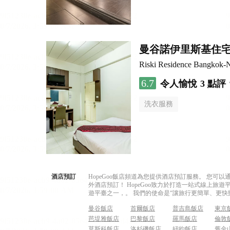
曼谷諾伊里斯基住
Riski Residence Bangkok-N
6.7
令人愉悅
3 點評
洗衣服務
酒店預訂
HopeGoo飯店頻道為您提供酒店預訂服務。 您
外酒店預訂！ HopeGoo致力於打造一站式線上
遊平臺之一，。 我們的使命是“讓旅行更簡單、更快
曼谷飯店
首爾飯店
普吉島飯店
東京
芭堤雅飯店
巴黎飯店
羅馬飯店
倫敦
莫斯科飯店
洛杉磯飯店
紐約飯店
舊金