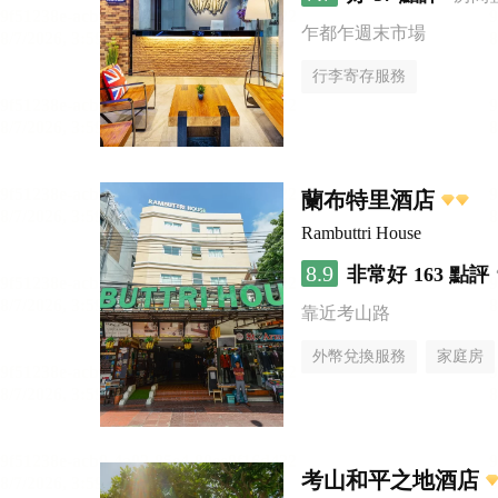
乍都乍週末市場
行李寄存服務
蘭布特里酒店
Rambuttri House
8.9
非常好
163 點評
靠近考山路
外幣兌換服務
家庭房
考山和平之地酒店