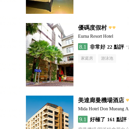
優碼度假村
Eurna Resort Hotel
8.1
非常好
22 點評
家庭房
游泳池
美達廊曼機場酒店
Mida Hotel Don Mueang Ai
9.1
好極了
161 點評