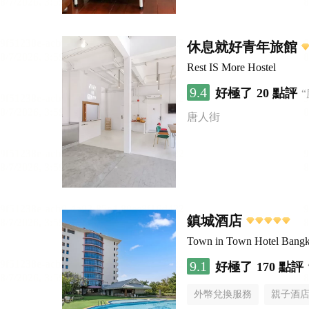
休息就好青年旅館
Rest IS More Hostel
9.4
好極了
20 點評
唐人街
鎮城酒店
Town in Town Hotel Bang
9.1
好極了
170 點評
外幣兌換服務
親子酒