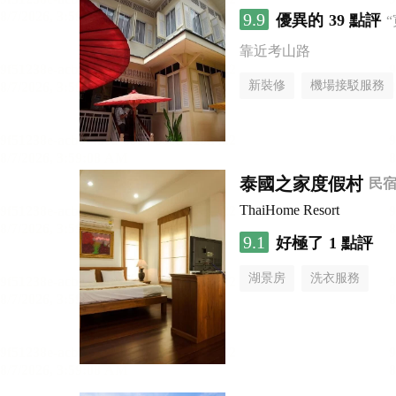
9.9
優異的
39 點評
靠近考山路
新裝修
機場接駁服務
泰國之家度假村
民
ThaiHome Resort
9.1
好極了
1 點評
湖景房
洗衣服務