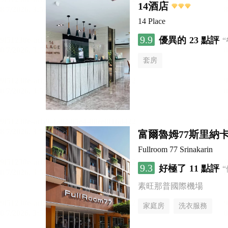
14酒店
14 Place
9.9
優異的
23 點評
套房
富爾魯姆77斯里納
Fullroom 77 Srinakarin
9.3
好極了
11 點評
素旺那普國際機場
家庭房
洗衣服務