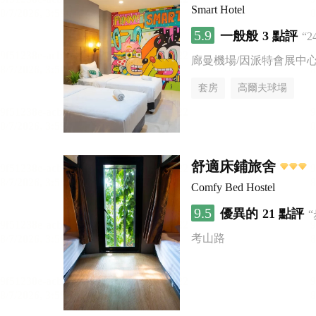
Smart Hotel
5.9
一般般
3 點評
“
廊曼機場/因派特會展中
套房
高爾夫球場
舒適床鋪旅舍
Comfy Bed Hostel
9.5
優異的
21 點評
考山路