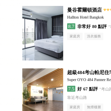
曼谷霍爾頓酒店
Hallton Hotel Bangkok
8.7
非常好
80 點評
家庭房
洗衣服務
超級484考山帕尼住
Super OYO 484 Pannee Re
7.5
好
67 點評
“考山
靠近考山路
家庭房
無煙樓層