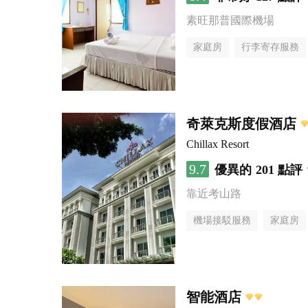
素旺那普國際機場
家庭房
行李寄存服務
奇萊克斯度假酒店
Chillax Resort
9.7
優異的
201 點評
靠近考山路
機場接駁服務
家庭房
智能酒店