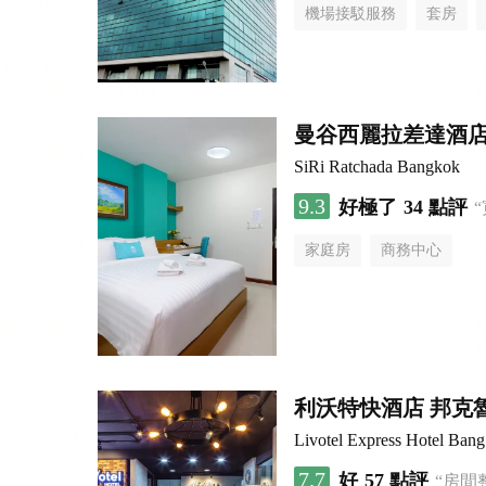
機場接駁服務
套房
曼谷西麗拉差達酒
SiRi Ratchada Bangkok
9.3
好極了
34 點評
家庭房
商務中心
利沃特快酒店 邦克魯
Livotel Express Hotel Bang
7.7
好
57 點評
“房間