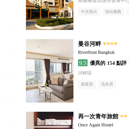
廊曼機場/因派特會展中
中文指示
送站服務
曼谷河畔
Riverfront Bangkok
9.5
優異的
154 點評
河畔區
家庭房
洗衣房
再一次青年旅館
Once Again Hostel