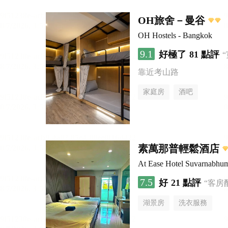
OH旅舍－曼谷
OH Hostels - Bangkok
9.1
好極了
81 點評
靠近考山路
家庭房
酒吧
素萬那普輕鬆酒店
At Ease Hotel Suvarnabhu
7.5
好
21 點評
“客房
湖景房
洗衣服務