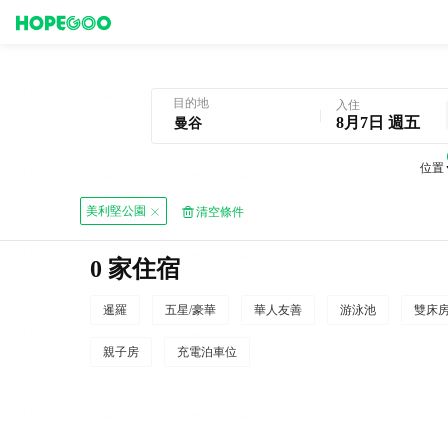
曼谷酒店預訂
目的地
入住
8月7日 週五
位置
美利堅公園
清空條件
0 家住宿
暹羅
五星/豪華
華人友善
游泳池
雙床
親子房
充電泊車位