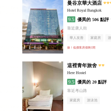
曼谷京華大酒店
Hotel Royal Bangkok
9.5
優異的
506 點評
靠近唐人街
華人友善
家庭房
搶！低價客房僅剩1間
這裡青年旅舍
Here Hostel
9.5
優異的
20 點評
靠近考山路
家庭房
游泳池