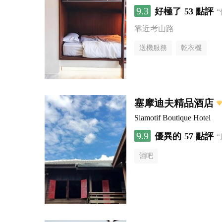
9.3
好極了
53 點評
靠近考山路
送機服務
乾衣機
塞摩迪夫精品酒店
Siamotif Boutique Hotel
9.9
優異的
57 點評
酒吧