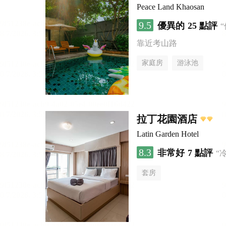
Peace Land Khaosan
9.5
優異的
25 點評
靠近考山路
家庭房
游泳池
拉丁花園酒店
Latin Garden Hotel
8.3
非常好
7 點評
“
套房