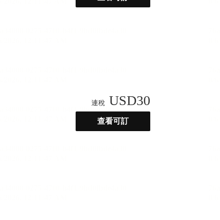
USD
30
連稅
查看可訂