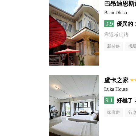
巴昂迪恩斯
Baan Dinso
9.9
優異的
靠近考山路
新裝修
機
盧卡之家
Luka House
9.1
好極了
家庭房
行