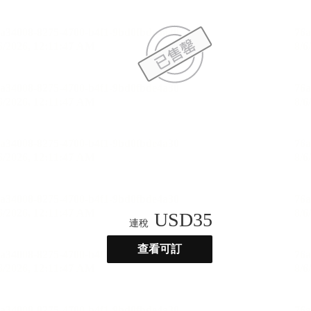
USD
35
連稅
查看可訂