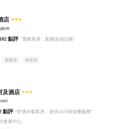
里酒店
ngkok
102 點評
“寬敞客房，配備泳池設施”
家庭房
游泳池
村及酒店
otel
2 點評
“舒適冷氣客房，提供24小時送餐服務”
特會展中心