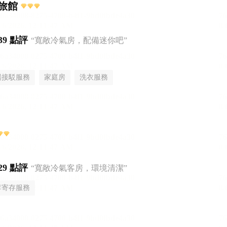
旅館
39 點評
“寬敞冷氣房，配備迷你吧”
場接駁服務
家庭房
洗衣服務
29 點評
“寬敞冷氣客房，環境清潔”
李寄存服務