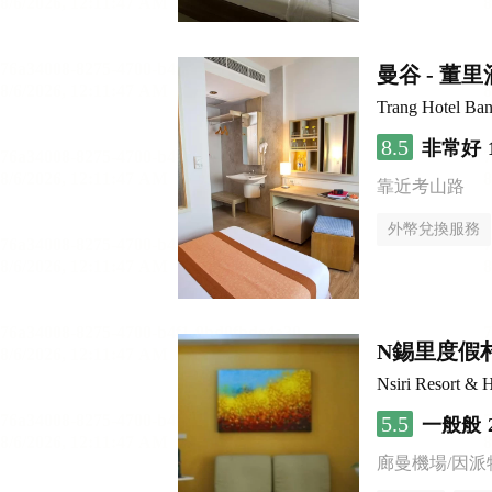
曼谷 - 董
Trang Hotel Ba
8.5
非常好
靠近考山路
外幣兌換服務
N錫里度假
Nsiri Resort & H
5.5
一般般
廊曼機場/因派