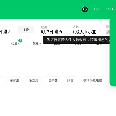
App
USD
人數
關鍵字
退房
1 晚
日 週四
8月7日 週五
1 成人 0 小童
酒店按實際入住人數收費，請選擇您的入住
1
位置
鉆級
價格
品牌
服務
游泳池
吸煙房
含早餐
陽台
機場接駁服務
吸