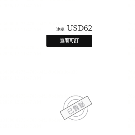
USD
62
連稅
查看可訂