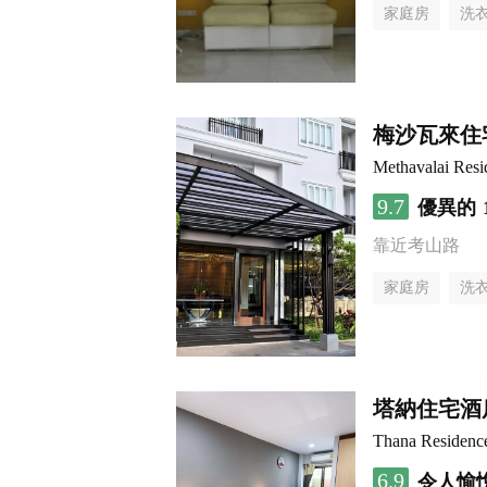
家庭房
洗
梅沙瓦來住
Methavalai Resi
9.7
優異的
靠近考山路
家庭房
洗
塔納住宅酒
Thana Residenc
6.9
令人愉