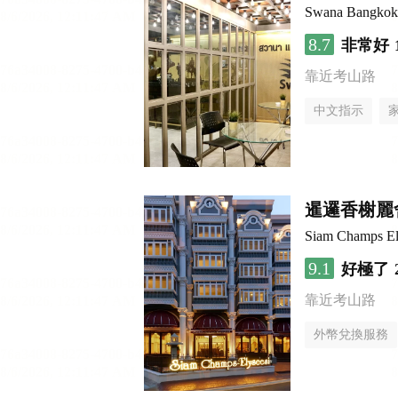
Swana Bangkok
8.7
非常好
靠近考山路
中文指示
暹邏香榭麗
Siam Champs El
9.1
好極了
靠近考山路
外幣兌換服務