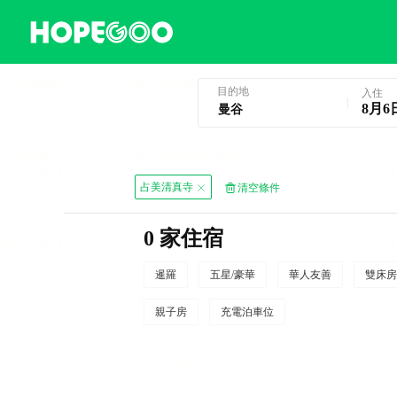
曼谷酒店預訂
目的地
入住
8月6
占美清真寺
清空條件
0 家住宿
暹羅
五星/豪華
華人友善
雙床房
親子房
充電泊車位