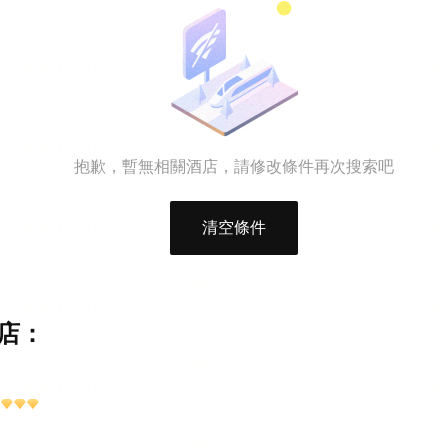
抱歉，暫無相關酒店，請修改條件再次搜索吧
清空條件
店：