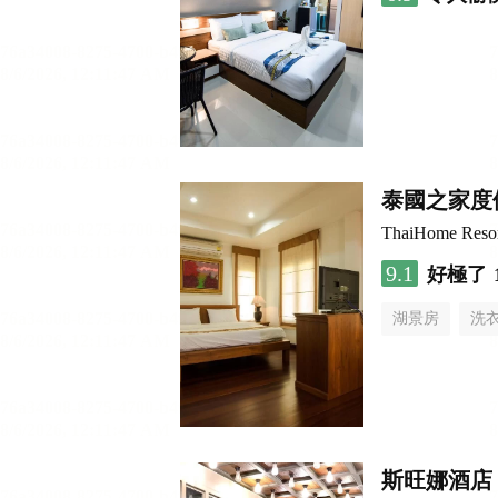
泰國之家度
ThaiHome Reso
9.1
好極了
湖景房
洗
斯旺娜酒店