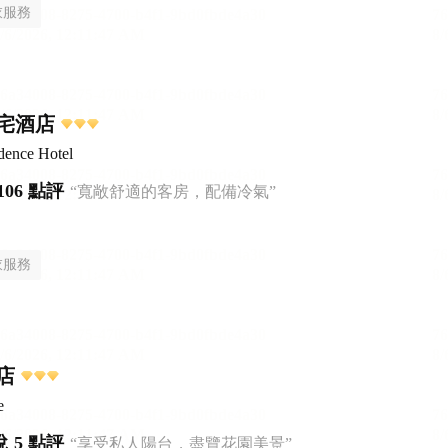
衣服務
宅酒店
dence Hotel
106 點評
“寬敞舒適的客房，配備冷氣”
衣服務
店
e
悅
5 點評
“享受私人陽台，盡覽花園美景”