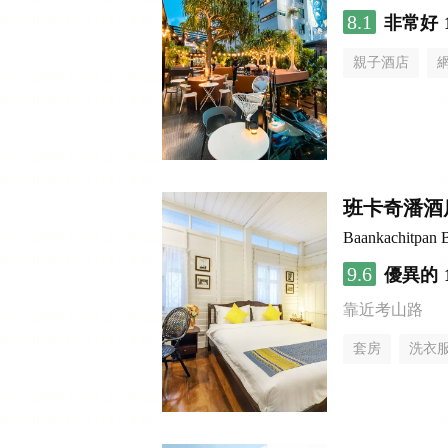
8.1
非常好
親子酒店
班卡奇潘酒
Baankachitpan 
9.6
優異的
靠近考山路
套房
洗衣