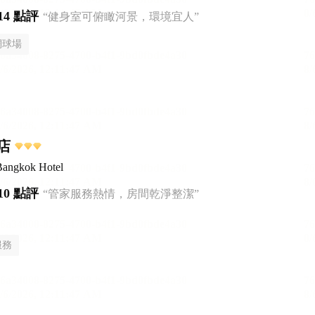
14 點評
“健身室可俯瞰河景，環境宜人”
網球場
店
Bangkok Hotel
10 點評
“管家服務熱情，房間乾淨整潔”
服務