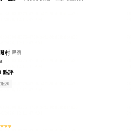
假村
民宿
rt
1 點評
衣服務