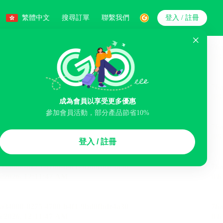
繁體中文
搜尋訂單
聯繫我們
登入 / 註冊
搜索
人數
成為會員以享受更多優惠
參加會員活動，部分產品節省10%
智能排序
登入 / 註冊
煙區
免費取消
民宿
泊車場