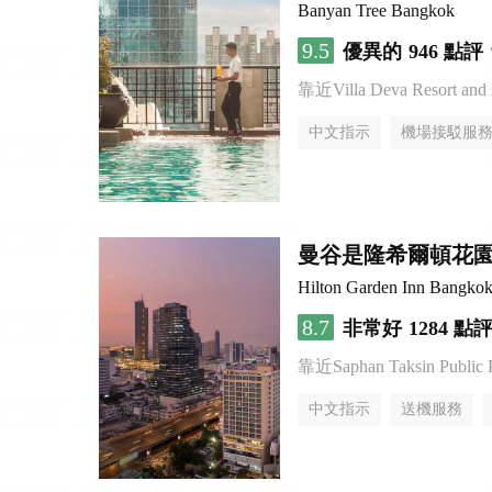
Banyan Tree Bangkok
9.5
優異的
946 點評
靠近Villa Deva Resort and 
中文指示
機場接駁服
曼谷是隆希爾頓花
Hilton Garden Inn Bangkok
8.7
非常好
1284 點
靠近Saphan Taksin Public 
中文指示
送機服務