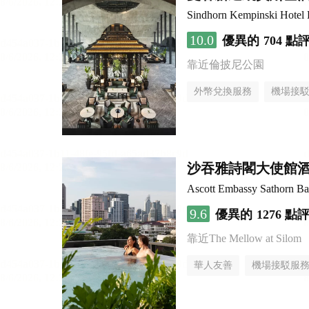
Sindhorn Kempinski Hotel
10.0
優異的
704 點
靠近倫披尼公園
外幣兌換服務
機場接
沙吞雅詩閣大使館
Ascott Embassy Sathorn B
9.6
優異的
1276 點
靠近The Mellow at Silom
華人友善
機場接駁服