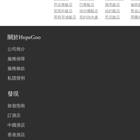
芭堤雅飯店
巴黎飯店
羅馬飯店
倫敦
莫斯科飯店
洛杉磯飯店
紐約飯店
舊金
墨西哥城飯店
里約熱內盧飯店
悉尼飯店
墨爾
關於HopeGoo
公司簡介
服務保障
服務條款
私隱聲明
發現
旅遊指南
訂酒店
中國酒店
香港酒店