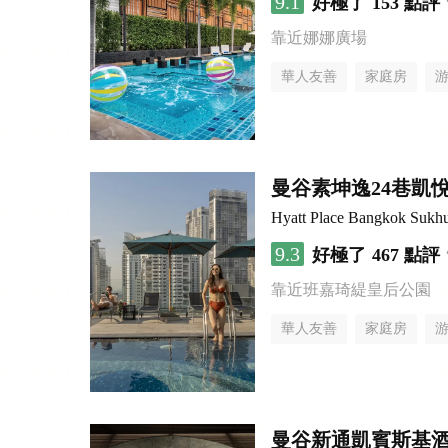
9.1
好極了
153 點評
靠近娜娜廣場
華人友善
家庭房
曼谷素坤逸24巷凱
Hyatt Place Bangkok Sukh
9.3
好極了
467 點評
靠近班嘉琦緹皇后公園
華人友善
家庭房
曼谷新通凱賓斯基