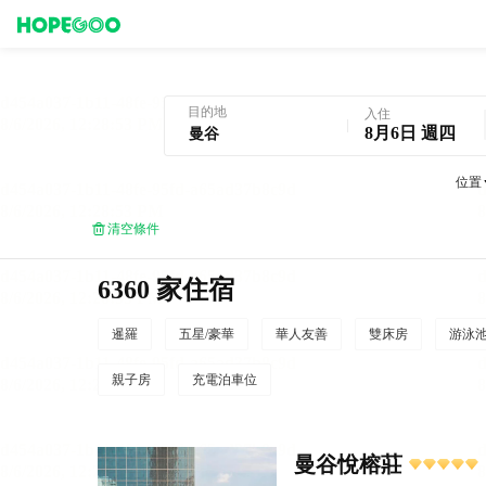
曼谷酒店預訂
目的地
入住
8月6日 週四
位置
清空條件
6360 家住宿
暹羅
五星/豪華
華人友善
雙床房
游泳
親子房
充電泊車位
曼谷悅榕莊