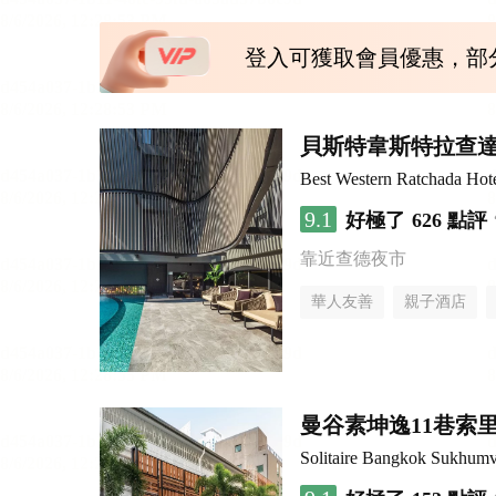
登入可獲取會員優惠，部
貝斯特韋斯特拉查
Best Western Ratchada Hot
9.1
好極了
626 點評
靠近查德夜市
華人友善
親子酒店
曼谷素坤逸11巷索里
Solitaire Bangkok Sukhumv