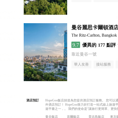
曼谷麗思卡爾頓酒
The Ritz-Carlton, Bangkok
9.7
優異的
177 點評
靠近曼谷一號
華人友善
接站服務
酒店預訂
HopeGoo飯店頻道為您提供酒店預訂服務。 您
外酒店預訂！ HopeGoo致力於打造一站式線上
遊平臺之一，。 我們的使命是“讓旅行更簡單、更快
曼谷飯店
首爾飯店
普吉島飯店
東京