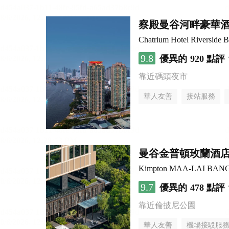
察殿曼谷河畔豪華
Chatrium Hotel Riverside 
9.8
優異的
920 點評
靠近碼頭夜市
華人友善
接站服務
曼谷金普頓玫蘭酒
Kimpton MAA-LAI BAN
9.7
優異的
478 點評
靠近倫披尼公園
華人友善
機場接駁服