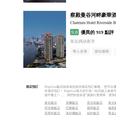
察殿曼谷河畔豪華
Chatrium Hotel Riverside 
9.8
優異的
919 點評
靠近碼頭夜市
華人友善
接站服務
酒店預訂
HopeGoo飯店頻道為您提供酒店預訂服務。 您
外酒店預訂！ HopeGoo致力於打造一站式線上
遊平臺之一，。 我們的使命是“讓旅行更簡單、更快
曼谷飯店
首爾飯店
普吉島飯店
東京
芭堤雅飯店
巴黎飯店
羅馬飯店
倫敦
莫斯科飯店
洛杉磯飯店
紐約飯店
舊金