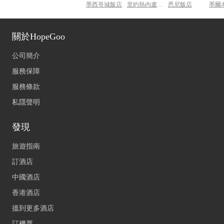
墨西哥城飯店
里約熱內盧飯店
悉尼飯店
墨爾
關於HopeGoo
公司簡介
服務保障
服務條款
私隱聲明
發現
旅遊指南
訂酒店
中國酒店
香港酒店
搵到更多酒店
訂機票