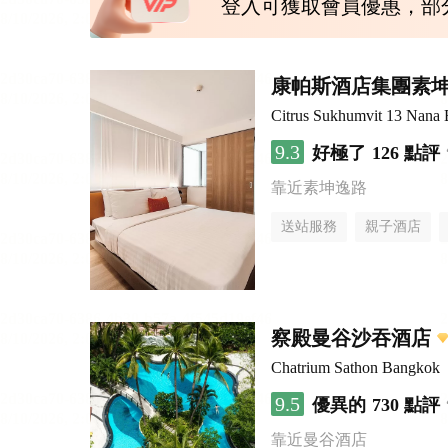
登入可獲取會員優惠，部
康帕斯酒店集團素坤
Citrus Sukhumvit 13 Nana 
9.3
好極了
126 點評
靠近素坤逸路
送站服務
親子酒店
察殿曼谷沙吞酒店
Chatrium Sathon Bangkok
9.5
優異的
730 點評
靠近曼谷酒店