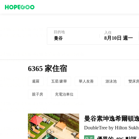
曼谷酒店預訂
目的地
入住
8月10日 週一
6365 家住宿
暹羅
五星/豪華
華人友善
游泳池
雙床
親子房
充電泊車位
曼谷素坤逸希爾頓
DoubleTree by Hilton Suk