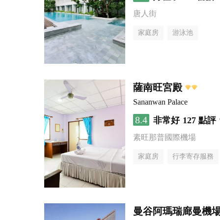
唐人街
家庭房
游泳池
薩南旺宮殿
Sananwan Palace
8.4
非常好
127 點評
素旺那普國際機場
家庭房
行李寄存服務
曼谷阿瑪瑞廊曼機