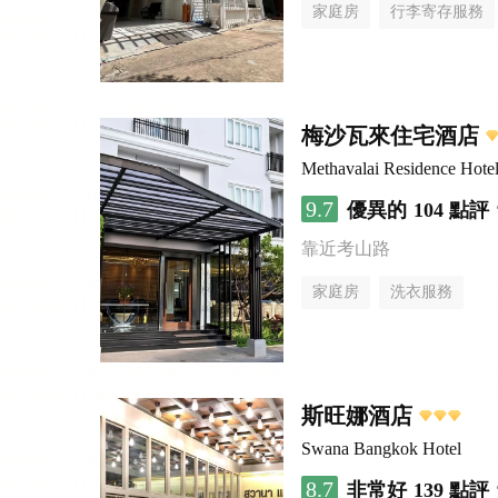
家庭房
行李寄存服務
梅沙瓦來住宅酒店
Methavalai Residence Hote
9.7
優異的
104 點評
靠近考山路
家庭房
洗衣服務
斯旺娜酒店
Swana Bangkok Hotel
8.7
非常好
139 點評