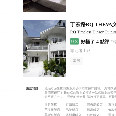
丁索路RQ THEV
RQ Timeless Dinsor Cultur
9.3
好極了
4 點評
“
靠近考山路
套房
酒店預訂
HopeGoo飯店頻道為您提供酒店預訂服務。 您
外酒店預訂！ HopeGoo致力於打造一站式線上
遊平臺之一，。 我們的使命是“讓旅行更簡單、更快
曼谷飯店
首爾飯店
普吉島飯店
東京
芭堤雅飯店
巴黎飯店
羅馬飯店
倫敦
莫斯科飯店
洛杉磯飯店
紐約飯店
舊金