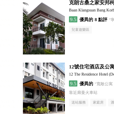
克朗古桑之家安邦
Baan Klangsuan Bang Kor
9.5
優異的
8 點評
“
兒童遊樂區
12號住宅酒店及公寓
12 The Residence Hotel (D
9.5
優異的
“寬敞公寓
靠近廊曼火車站
送站服務
家庭房