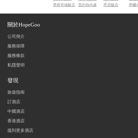
墨西哥城飯店
里約熱內盧飯店
悉尼飯店
墨爾
關於HopeGoo
公司簡介
服務保障
服務條款
私隱聲明
發現
旅遊指南
訂酒店
中國酒店
香港酒店
搵到更多酒店