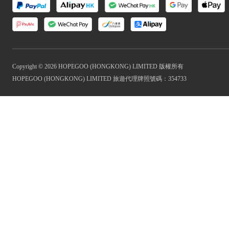
Copyright © 2026 HOPEGOO (HONGKONG) LIMITED 版權所有
HOPEGOO (HONGKONG) LIMITED 旅遊代理牌照號碼：354733