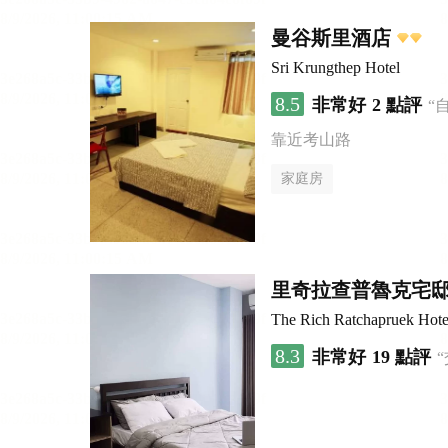
曼谷斯里酒店
Sri Krungthep Hotel
8.5
非常好
2 點評
“
靠近考山路
家庭房
里奇拉查普魯克宅
The Rich Ratchapruek Hote
8.3
非常好
19 點評