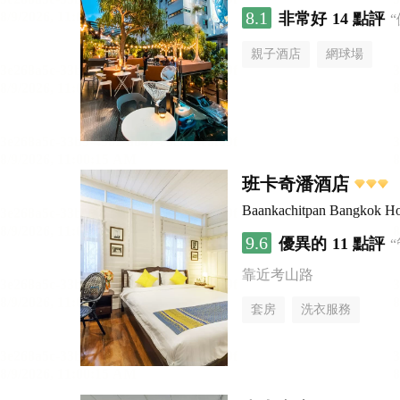
8.1
非常好
14 點評
親子酒店
網球場
班卡奇潘酒店
Baankachitpan Bangkok Ho
9.6
優異的
11 點評
靠近考山路
套房
洗衣服務