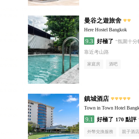
曼谷之遊旅舍
Here Hostel Bangkok
9.3
好極了
“氛圍十分
靠近考山路
家庭房
酒吧
鎮城酒店
Town in Town Hotel Bang
9.1
好極了
170 點評
外幣兌換服務
親子酒