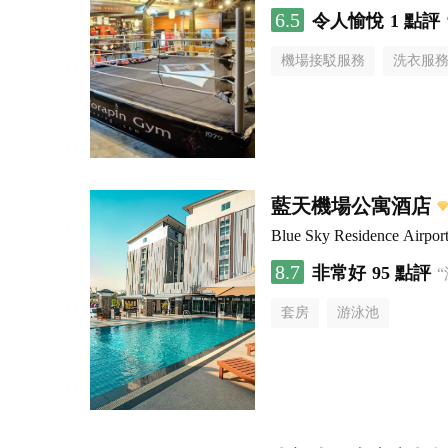
6.5
令人愉悅
1 點評
機場接駁服務
洗衣服
藍天機場公寓酒店
Blue Sky Residence Airpor
8.7
非常好
95 點評
套房
游泳池