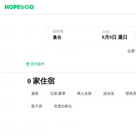
曼谷酒店預訂
目的地
入住
8月9日 週日
位置
清空條件
0 家住宿
暹羅
五星/豪華
華人友善
游泳池
雙床
親子房
充電泊車位