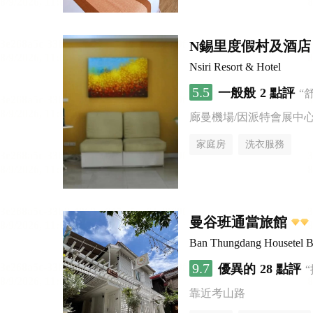
N錫里度假村及酒店
Nsiri Resort & Hotel
5.5
一般般
2 點評
“
廊曼機場/因派特會展中
家庭房
洗衣服務
曼谷班通當旅館
Ban Thungdang Housetel 
9.7
優異的
28 點評
靠近考山路