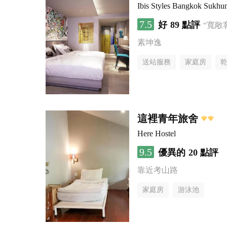
Ibis Styles Bangkok Sukhu
7.5
好
89 點評
“寬敞
素坤逸
送站服務
家庭房
這裡青年旅舍
Here Hostel
9.5
優異的
20 點評
靠近考山路
家庭房
游泳池