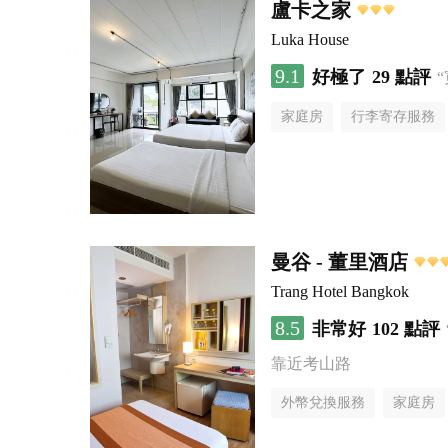
盧卡之家
Luka House
9.1
好極了
29 點評
家庭房
行李寄存服務
曼谷 - 董里酒店
Trang Hotel Bangkok
8.5
非常好
102 點評
靠近考山路
外幣兌換服務
家庭房