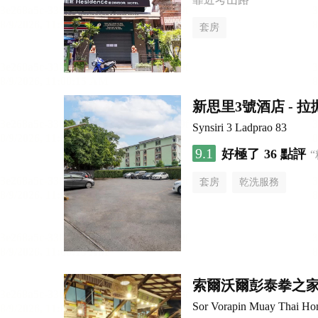
套房
新思里3號酒店 - 拉
Synsiri 3 Ladprao 83
9.1
好極了
36 點評
套房
乾洗服務
索爾沃爾彭泰拳之
Sor Vorapin Muay Thai H