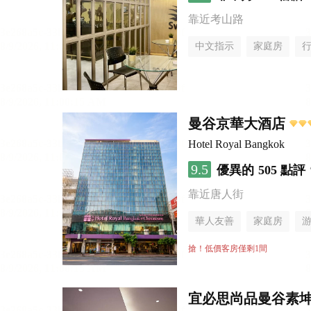
靠近考山路
中文指示
家庭房
曼谷京華大酒店
Hotel Royal Bangkok
9.5
優異的
505 點評
靠近唐人街
華人友善
家庭房
搶！低價客房僅剩1間
宜必思尚品曼谷素坤逸