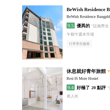
BeWish Residence B
BeWish Residence Bangphl
9.5
優異的
“設施齊全
乍都乍週末市場
行李寄存服務
休息就好青年旅館
Rest IS More Hostel
9.4
好極了
20 點評
唐人街