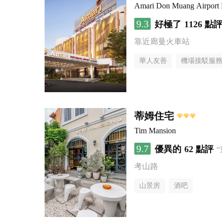
Amari Don Muang Airport
9.3
好極了
1126 點
靠近廊曼火車站
華人友善
機場接駁服
蒂姆住宅
Tim Mansion
9.7
優異的
62 點評
考山路
山景房
酒吧