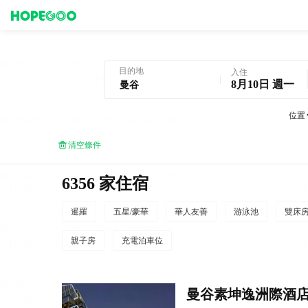
曼谷酒店預訂
目的地
入住
8月10日 週一
位置
清空條件
6356 家住宿
暹羅
五星/豪華
華人友善
游泳池
雙床
親子房
充電泊車位
曼谷素坤逸洲際酒店