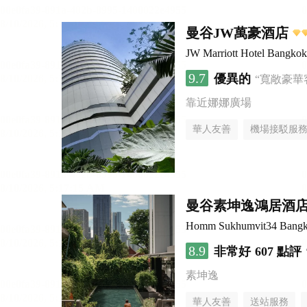
曼谷JW萬豪酒店
JW Marriott Hotel Bangkok
9.7
優異的
“寬敞豪華
靠近娜娜廣場
華人友善
機場接駁服
曼谷素坤逸鴻居酒
Homm Sukhumvit34 Bang
8.9
非常好
607 點評
素坤逸
華人友善
送站服務