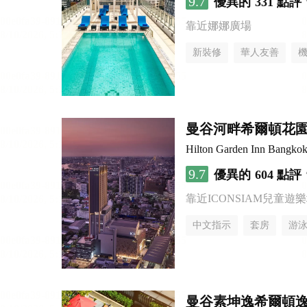
9.7
優異的
331 點評
靠近娜娜廣場
新裝修
華人友善
曼谷河畔希爾頓花
Hilton Garden Inn Bangkok
9.7
優異的
604 點評
靠近ICONSIAM兒童遊
中文指示
套房
游
曼谷素坤逸希爾頓