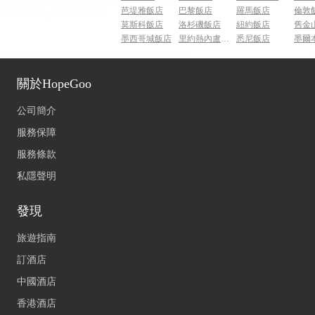
芭堤雅飯店
巴黎飯店
羅馬飯店
倫敦
莫斯科飯店
洛杉磯飯店
紐約飯店
舊金
墨西哥城飯店
里約熱內盧飯店
悉尼飯店
墨爾
關於HopeGoo
公司簡介
服務保障
服務條款
私隱聲明
發現
旅遊指南
訂酒店
中國酒店
香港酒店