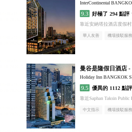
InterContinental BANG
9.3
好極了
294 點評
靠近安納塔拉酒店度假村
華人友善
機場接駁服
曼谷是隆假日酒店 - 
Holiday Inn BANGKOK 
9.5
優異的
1112 點
靠近Saphan Taksin Public 
中文指示
機場接駁服