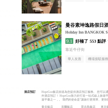
曼谷素坤逸路假日
Holiday Inn BANGKOK 
9.1
好極了
553 點評
靠近牛仔街
華人友善
機場接駁服
酒店預訂
HopeGoo飯店頻道為您提供酒店預訂服務。 您
外酒店預訂！ HopeGoo致力於打造一站式線上
遊平臺之一，。 我們的使命是“讓旅行更簡單、更快
曼谷飯店
首爾飯店
普吉島飯店
東京