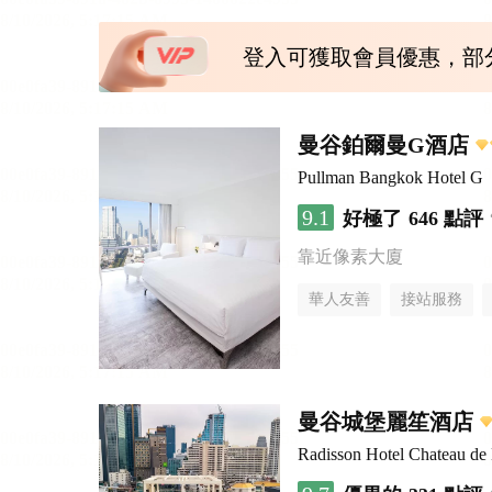
登入可獲取會員優惠，部
曼谷鉑爾曼G酒店
Pullman Bangkok Hotel G
9.1
好極了
646 點評
靠近像素大廈
華人友善
接站服務
曼谷城堡麗笙酒店
Radisson Hotel Chateau d