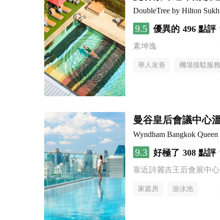
DoubleTree by Hilton Suk
9.5
優異的
496 點評
素坤逸
華人友善
機場接駁服
曼谷皇后會議中心
Wyndham Bangkok Queen C
9.3
好極了
308 點評
靠近詩麗吉王后會展中心
家庭房
游泳池