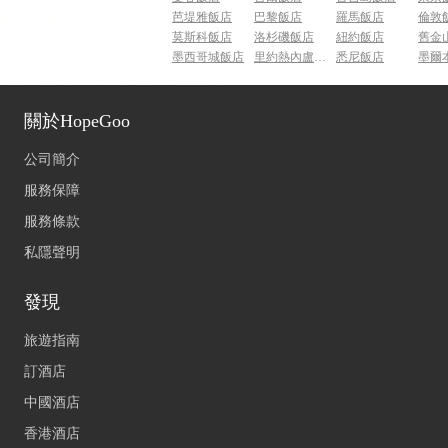
芭堤雅飯店
巴黎飯店
羅馬飯店
倫敦
莫斯科飯店
洛杉磯飯店
紐約飯店
舊金
墨西哥城飯店
里約熱內盧飯店
悉尼飯店
墨爾
關於HopeGoo
公司簡介
服務保障
服務條款
私隱聲明
發現
旅遊指南
訂酒店
中國酒店
香港酒店