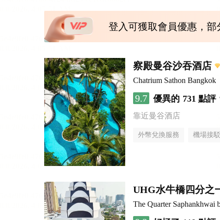
登入可獲取會員優惠，部
察殿曼谷沙吞酒店
Chatrium Sathon Bangkok
9.7
優異的
731 點評
靠近曼谷酒店
外幣兌換服務
機場接
UHG水牛橋四分之
The Quarter Saphankhwai