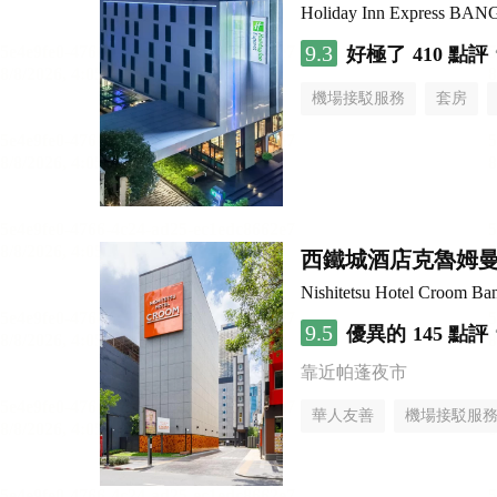
Holiday Inn Express B
9.3
好極了
410 點評
機場接駁服務
套房
西鐵城酒店克魯姆
Nishitetsu Hotel Croom Ba
9.5
優異的
145 點評
靠近帕蓬夜市
華人友善
機場接駁服