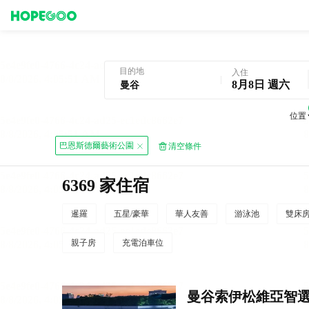
曼谷酒店預訂
目的地
入住
8月8日 週六
位置
巴恩斯德爾藝術公園
清空條件
6369 家住宿
暹羅
五星/豪華
華人友善
游泳池
雙床
親子房
充電泊車位
曼谷索伊松維亞智