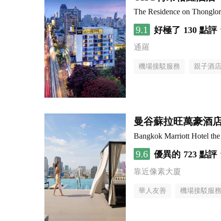
The Residence on Thongl
9.1
好極了
130 點評
通羅
機場接駁服務
親子酒
曼谷蘇拉旺萬豪酒
Bangkok Marriott Hotel th
9.6
優異的
723 點評
靠近像素大廈
華人友善
機場接駁服