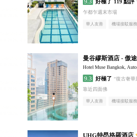
9.3
好極了
119 點評
乍都乍週末市場
華人友善
機場接駁服
曼谷繆斯酒店 - 傲
Hotel Muse Bangkok, Autog
9.3
好極了
“復古奢華
靠近四面佛
華人友善
機場接駁服
UHG特昂格羅酒店