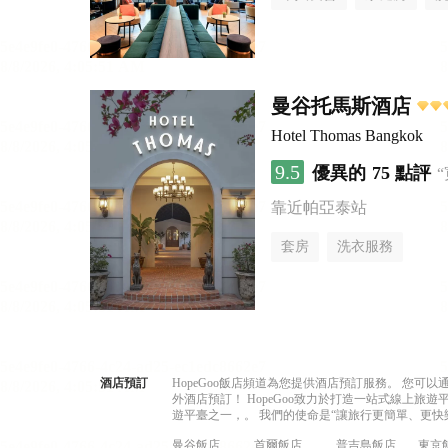
曼谷托馬斯酒店
Hotel Thomas Bangkok
9.5
優異的
75 點評
靠近帕亞泰站
套房
洗衣服務
酒店預訂
HopeGoo飯店頻道為您提供酒店預訂服務。 您
外酒店預訂！ HopeGoo致力於打造一站式線上
遊平臺之一，。 我們的使命是“讓旅行更簡單、更快
曼谷飯店
首爾飯店
普吉島飯店
東京