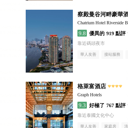
察殿曼谷河畔豪華
Chatrium Hotel Riverside 
9.8
優異的
919 點評
靠近碼頭夜市
華人友善
接站服務
格萊富酒店
Graph Hotels
9.3
好極了
767 點評
靠近泰國文化中心
華人友善
家庭房