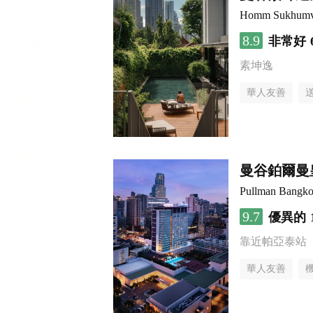
Homm Sukhumv
8.9
非常好
素坤逸
華人友善
曼谷鉑爾曼
Pullman Bangko
9.7
優異的
靠近帕亞泰站
華人友善