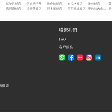
店
蘇黎世飯店
阿姆斯特丹飯店
維也納飯店
布拉格飯店
雅典飯店
莫
店
邁阿密飯店
溫哥華飯店
渥太華飯店
墨西哥城飯店
里約熱內盧飯店
悉
聯繫我們
FAQ
客戶服務
價機票