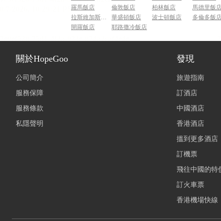
羅馬飯店
倫敦飯店
柏林飯店
馬德里飯
拉斯維加斯飯店
華盛頓飯店
波士頓飯店
多倫多飯
開羅飯店
耶路撒冷飯店
關於HopeGoo
發現
公司簡介
旅遊指南
服務保障
訂酒店
服務條款
中國酒店
私隱聲明
香港酒店
搵到更多酒店
訂機票
飛往中國的特
訂火車票
香港機場快線