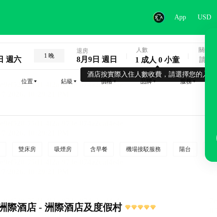
App
USD
人數
關鍵字
退房
1 晚
日 週六
8月9日 週日
1 成人 0 小童
酒店按實際入住人數收費，請選擇您的入住
位置
鉆級
價格
品牌
服務
雙床房
吸煙房
含早餐
機場接駁服務
陽台
行
洲際酒店 - 洲際酒店及度假村