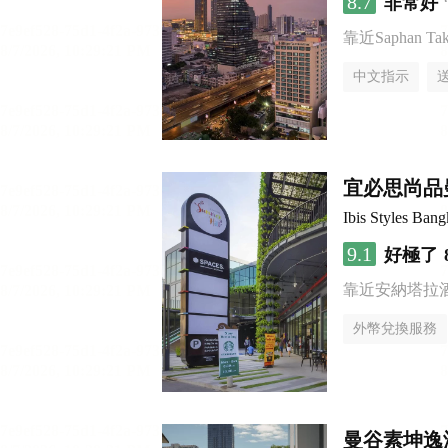
8.7
非常好
靠近Saphan Taksi
中文指示
宜必思尚品
Ibis Styles Ba
9.1
好極了
靠近安納塔拉
外幣兌換服務
曼谷素坤逸