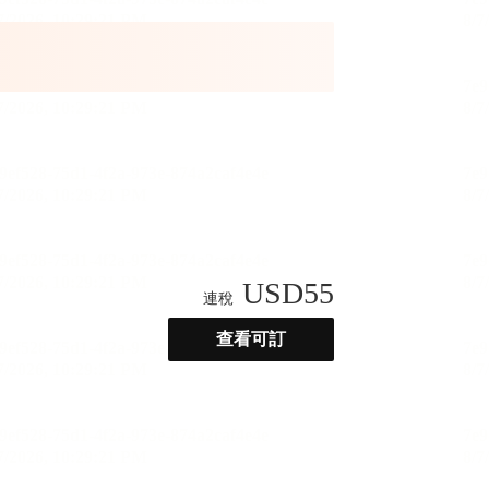
USD
55
連稅
查看可訂