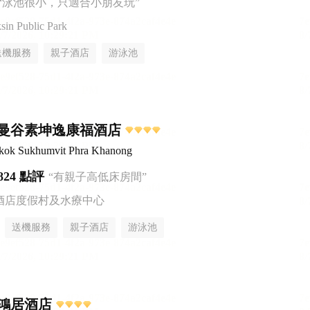
“泳池很小，只適合小朋友玩”
n Public Park
送機服務
親子酒店
游泳池
曼谷素坤逸康福酒店
ngkok Sukhumvit Phra Khanong
824 點評
“有親子高低床房間”
酒店度假村及水療中心
送機服務
親子酒店
游泳池
鴻居酒店