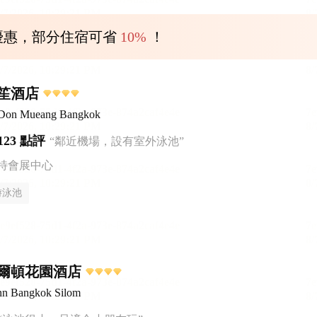
優惠，部分住宿可省
10%
！
笙酒店
 Don Mueang Bangkok
123 點評
“鄰近機場，設有室外泳池”
特會展中心
游泳池
爾頓花園酒店
Inn Bangkok Silom