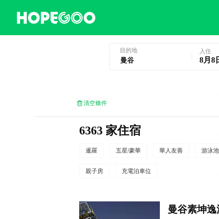
曼谷酒店預訂
目的地
入住
8月8
清空條件
6363 家住宿
暹羅
五星/豪華
華人友善
游泳池
親子房
充電泊車位
曼谷素坤逸