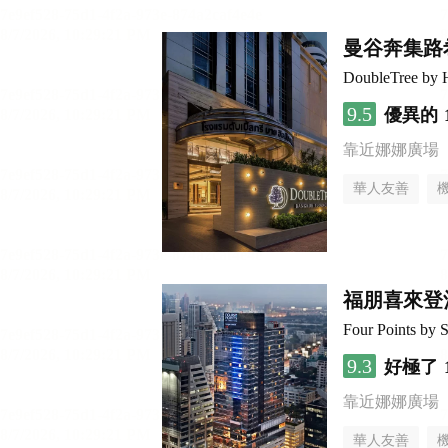
曼谷奔集路
DoubleTree by H
9.5
優異的
靠近娜娜廣場
華人友善
福朋喜來登
Four Points by 
9.3
好極了
靠近娜娜廣場
華人友善