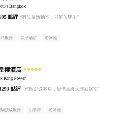
it34 Bangkok
605 點評
“有兒童活動室，可解放雙手”
送站服務
親子酒店
游泳池
皇權酒店
k King Power
1293 點評
“寬敞舒適客房，配備高級大理石浴室”
機場接駁服務
山景房
游泳池