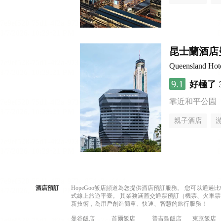
昆士蘭酒店
Queensland Hot
9.1
好極了
靠近和平公園
親子酒店
酒店預訂
HopeGoo飯店頻道為您提供酒店預訂服務。 您可以通
式線上旅遊平臺。 其業務涵蓋交通票預訂（機票、火車票
新技術，為用戶創造簡單、快速、智慧的旅行服務！
曼谷飯店
首爾飯店
普吉島飯店
東京飯店