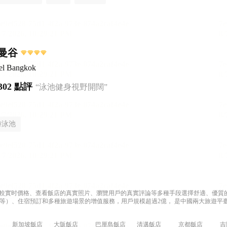
曼谷
el Bangkok
302 點評
“泳池健身視野開闊”
游泳池
過比較實时價格、查看飯店的真實照片、瀏覽用戶的真實評論等多種手段選擇舒適、優質的飯
等）、住宿預訂和多種旅遊場景的增值服務，用戶規模超過2億， 是中國兩大旅遊平臺
新加坡飯店
大阪飯店
巴厘島飯店
清邁飯店
京都飯店
吉