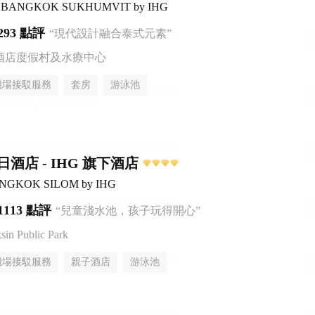
ntal BANGKOK SUKHUMVIT by IHG
293 點評
“現代設計融合泰式元素”
酒店度假村及水療中心
機場接駁服務
套房
游泳池
酒店 - IHG 旗下酒店
BANGKOK SILOM by IHG
1113 點評
“兒童淺水池，孩子玩得開心”
n Public Park
機場接駁服務
親子酒店
游泳池