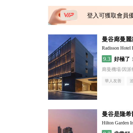
登入可獲取會員
曼谷廊曼麗
Radisson Hotel
9.3
好極了
廊曼機場/因派
華人友善
曼谷是隆希
Hilton Garden 