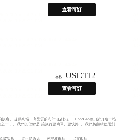
查看可訂
USD
112
連稅
查看可訂
店。 提供高端、高品質的海外酒店預訂！ HopeGoo致力於打造一站
之一，。 我們的使命是“讓旅行更簡單、更快樂”。 我們將繼續使用創
隆玻飯店
濟州島飯店
芭堤雅飯店
巴黎飯店