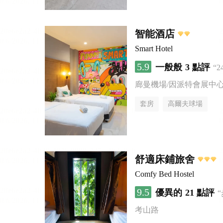
智能酒店
Smart Hotel
5.9
一般般
3 點評
“
廊曼機場/因派特會展中
套房
高爾夫球場
舒適床鋪旅舍
Comfy Bed Hostel
9.5
優異的
21 點評
考山路