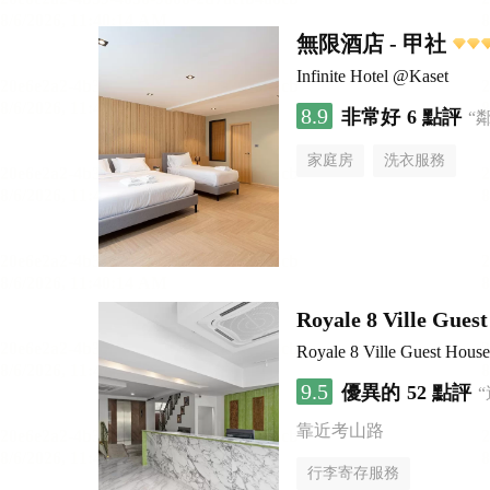
無限酒店 - 甲社
Infinite Hotel @Kaset
8.9
非常好
6 點評
“
家庭房
洗衣服務
Royale 8 Ville Gues
Royale 8 Ville Guest House
9.5
優異的
52 點評
靠近考山路
行李寄存服務