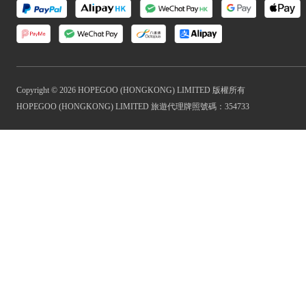
Copyright © 2026 HOPEGOO (HONGKONG) LIMITED 版權所有
HOPEGOO (HONGKONG) LIMITED 旅遊代理牌照號碼：354733