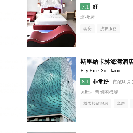
7.1
好
北欖府
套房
洗衣服務
斯里納卡林海灣酒
Bay Hotel Srinakarin
8.1
非常好
“寬敞明亮
素旺那普國際機場
機場接駁服務
套房