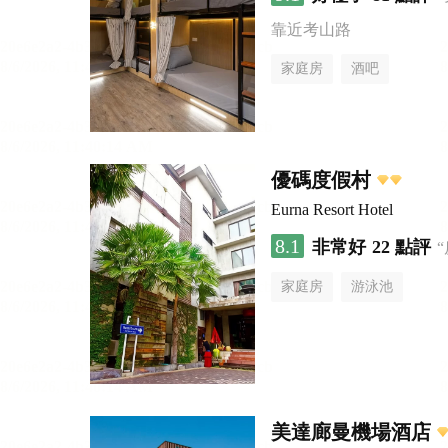
靠近考山路
家庭房
酒吧
優碼度假村
Eurna Resort Hotel
8.1
非常好
22 點評
家庭房
游泳池
美達廊曼機場酒店