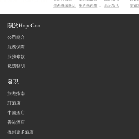
墨西哥城飯店
里約熱內盧飯店
悉尼飯店
墨爾
關於HopeGoo
公司簡介
服務保障
服務條款
私隱聲明
發現
旅遊指南
訂酒店
中國酒店
香港酒店
搵到更多酒店