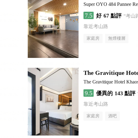
Super OYO 484 Pannee Re
7.5
好
67 點評
“考山
靠近考山路
家庭房
無煙樓層
The Gravitique Hot
The Gravitique Hotel Khao
9.5
優異的
143 點評
靠近考山路
家庭房
酒吧