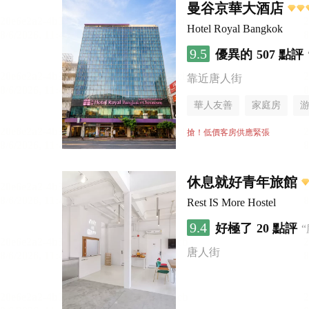
曼谷京華大酒店
Hotel Royal Bangkok
9.5
優異的
507 點評
靠近唐人街
華人友善
家庭房
搶！低價客房供應緊張
休息就好青年旅館
Rest IS More Hostel
9.4
好極了
20 點評
唐人街