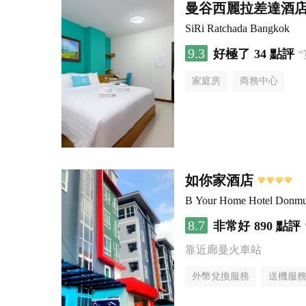
曼谷西麗拉差達酒
SiRi Ratchada Bangkok
9.3
好極了
34 點評
家庭房
商務中心
如你家酒店
B Your Home Hotel Donmu
8.7
非常好
890 點評
靠近廊曼火車站
外幣兌換服務
送機服