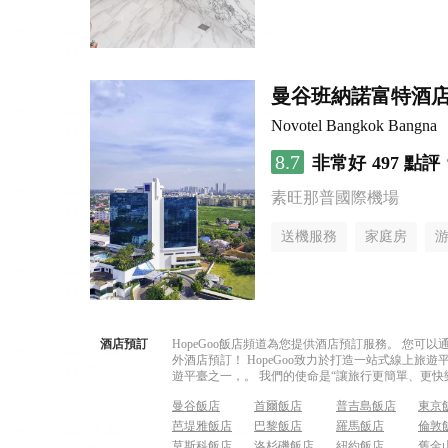
曼谷班納諾富特酒
Novotel Bangkok Bangna
8.7
非常好
497 點評
素旺那普國際機場
送機服務
家庭房
酒店預訂
HopeGoo飯店頻道為您提供酒店預訂服務。 您
外酒店預訂！ HopeGoo致力於打造一站式線上
遊平臺之一，。 我們的使命是“讓旅行更簡單、更快
曼谷飯店
首爾飯店
普吉島飯店
東京
芭堤雅飯店
巴黎飯店
羅馬飯店
倫敦
莫斯科飯店
洛杉磯飯店
紐約飯店
舊金