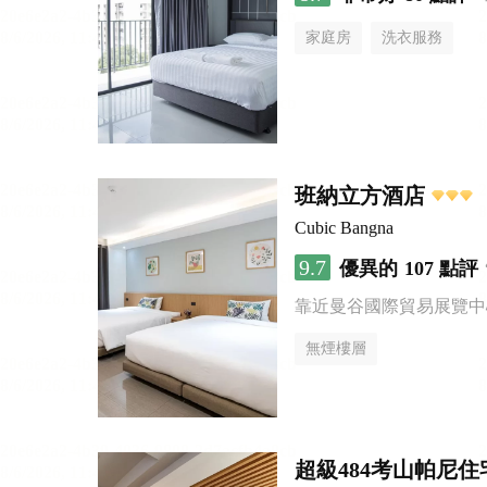
家庭房
洗衣服務
班納立方酒店
Cubic Bangna
9.7
優異的
107 點評
靠近曼谷國際貿易展覽中
無煙樓層
超級484考山帕尼住