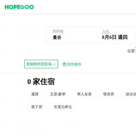
曼谷酒店預訂
目的地
入住
8月6日 週四
位置
曼徹斯特競技場
清空條件
0 家住宿
暹羅
五星/豪華
華人友善
雙床房
游泳
親子房
充電泊車位