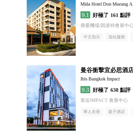
Mida Hotel Don Mueang Ai
9.1
好極了
161 點評
廊曼機場/因派特會展中
中文指示
送站服務
曼谷衝擊宜必思酒
Ibis Bangkok Impact
9.3
好極了
638 點評
靠近IMPACT 會展中心
華人友善
親子酒店