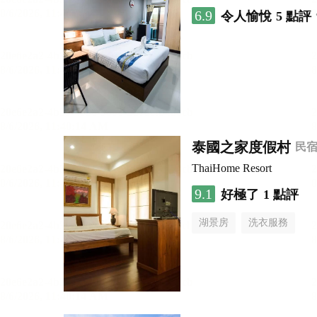
6.9
令人愉悅
5 點評
泰國之家度假村
民
ThaiHome Resort
9.1
好極了
1 點評
湖景房
洗衣服務