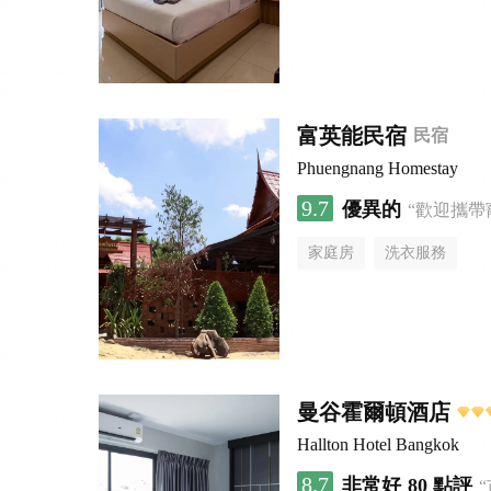
富英能民宿
民宿
Phuengnang Homestay
9.7
優異的
“歡迎攜帶
家庭房
洗衣服務
曼谷霍爾頓酒店
Hallton Hotel Bangkok
8.7
非常好
80 點評