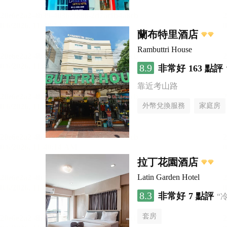
蘭布特里酒店
Rambuttri House
8.9
非常好
163 點評
靠近考山路
外幣兌換服務
家庭房
拉丁花園酒店
Latin Garden Hotel
8.3
非常好
7 點評
“
套房