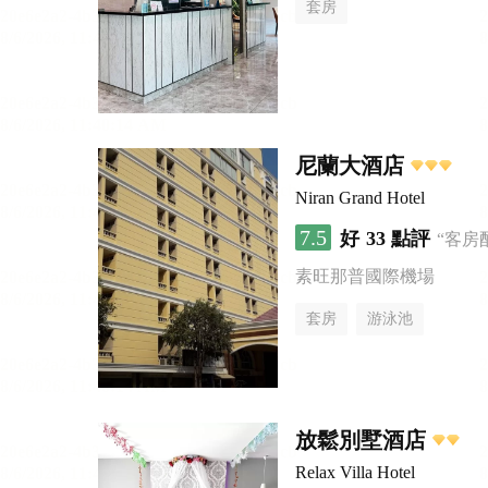
套房
尼蘭大酒店
Niran Grand Hotel
7.5
好
33 點評
“客房
素旺那普國際機場
套房
游泳池
放鬆別墅酒店
Relax Villa Hotel