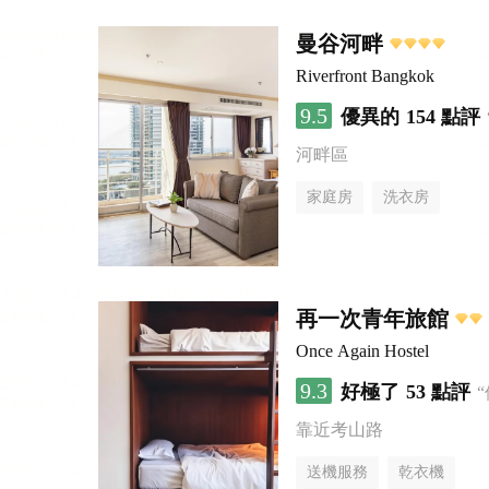
曼谷河畔
Riverfront Bangkok
9.5
優異的
154 點評
河畔區
家庭房
洗衣房
再一次青年旅館
Once Again Hostel
9.3
好極了
53 點評
靠近考山路
送機服務
乾衣機