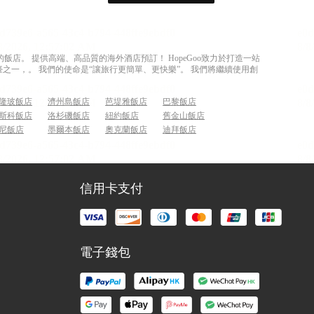
店。 提供高端、高品質的海外酒店預訂！ HopeGoo致力於打造一站
之一，。 我們的使命是“讓旅行更簡單、更快樂”。 我們將繼續使用創
隆玻飯店
濟州島飯店
芭堤雅飯店
巴黎飯店
斯科飯店
洛杉磯飯店
紐約飯店
舊金山飯店
尼飯店
墨爾本飯店
奧克蘭飯店
迪拜飯店
信用卡支付
電子錢包