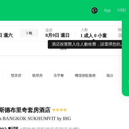
App
USD
人數
關鍵字
退房
1 晚
日 週六
8月9日 週日
1 成人 0 小童
酒店按實際入住人數收費，請選擇您的入住
價格
雙床房
吸煙房
含早餐
機場接駁服務
陽台
行
斯德布里奇套房酒店
uites BANGKOK SUKHUMVIT by IHG