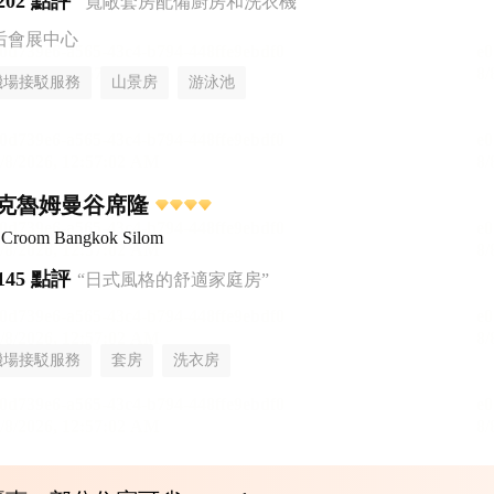
202 點評
“寬敞套房配備廚房和洗衣機”
后會展中心
機場接駁服務
山景房
游泳池
克魯姆曼谷席隆
el Croom Bangkok Silom
145 點評
“日式風格的舒適家庭房”
機場接駁服務
套房
洗衣房