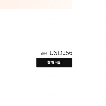
USD
256
連稅
查看可訂