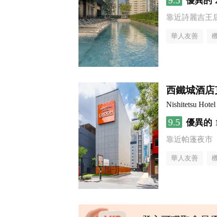
9.5
優異的
靠近詩麗吉王
華人友善
西鐵城酒店
Nishitetsu Hot
9.5
優異的
靠近帕蓬夜市
華人友善