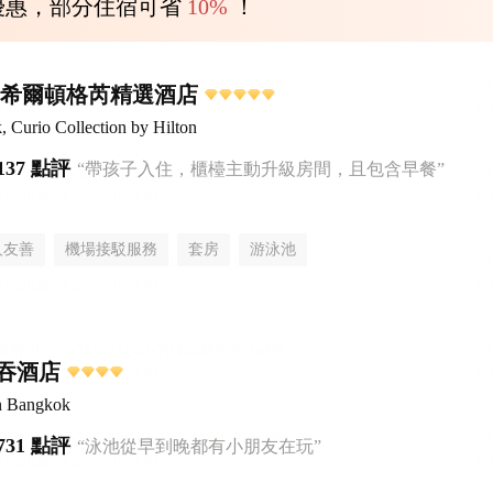
優惠，部分住宿可省
10%
！
,希爾頓格芮精選酒店
Curio Collection by Hilton
137 點評
“帶孩子入住，櫃檯主動升級房間，且包含早餐”
人友善
機場接駁服務
套房
游泳池
吞酒店
n Bangkok
731 點評
“泳池從早到晚都有小朋友在玩”