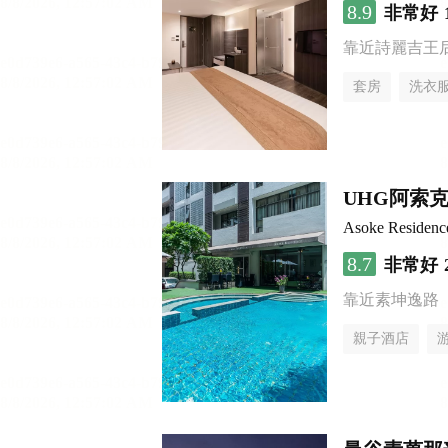
8.9
非常好
靠近詩麗吉王
套房
洗衣
UHG阿索
Asoke Residen
8.7
非常好
靠近素坤逸路
親子酒店