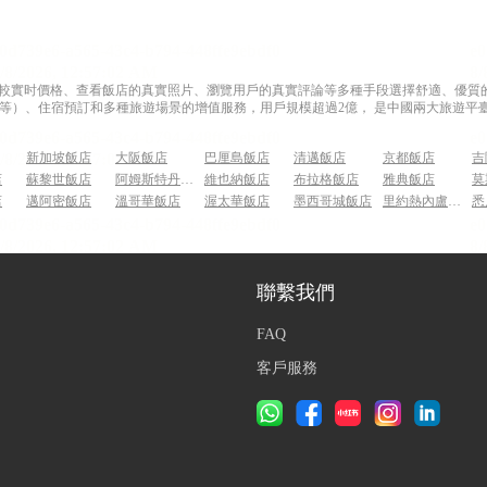
過比較實时價格、查看飯店的真實照片、瀏覽用戶的真實評論等多種手段選擇舒適、優質的飯
等）、住宿預訂和多種旅遊場景的增值服務，用戶規模超過2億， 是中國兩大旅遊平臺
新加坡飯店
大阪飯店
巴厘島飯店
清邁飯店
京都飯店
吉
店
蘇黎世飯店
阿姆斯特丹飯店
維也納飯店
布拉格飯店
雅典飯店
莫
店
邁阿密飯店
溫哥華飯店
渥太華飯店
墨西哥城飯店
里約熱內盧飯店
悉
聯繫我們
FAQ
客戶服務