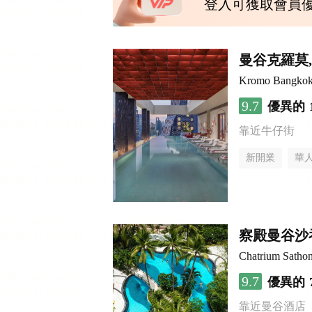
登入可獲取會員
曼谷克羅莫
Kromo Bangkok, 
9.7
優異的
靠近牛仔街
新開業
華
察殿曼谷沙
Chatrium Satho
9.7
優異的
靠近曼谷酒店