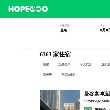
曼谷酒店預訂
目的地
入住
8月8
6363 家住宿
暹羅
五星/豪華
華人友善
游泳池
親子房
充電泊車位
曼谷素坤逸
Staybridge S