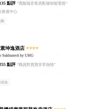
135 點評
“寬敞隔音客房配備智能電視”
后會展中心
服務
克素坤逸酒店
ce Sukhumvit by UHG
255 點評
“職員對寶寶非常熱情”
游泳池