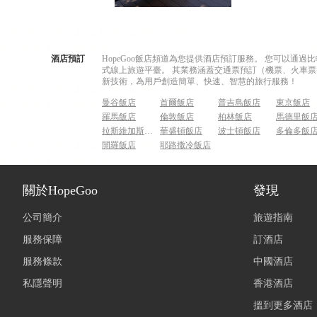
酒店預訂
HopeGoo飯店頻道為您提供酒店預訂服務。 您可以通
式線上旅遊平臺。 其業務涵蓋交通票預訂（機票、火車票
新技術，為用戶創造簡單、快速、智慧的旅行服務！
曼谷飯店
首爾飯店
普吉島飯店
東京飯店
羅馬飯店
倫敦飯店
柏林飯店
馬德里飯
拉斯維加斯飯店
華盛頓飯店
波士頓飯店
多倫多飯
開羅飯店
耶路撒冷飯店
關於HopeGoo
發現
公司簡介
旅遊指南
服務保障
訂酒店
服務條款
中國酒店
私隱聲明
香港酒店
搵到更多酒店