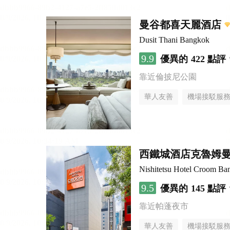
曼谷都喜天麗酒店
Dusit Thani Bangkok
9.9
優異的
422 點評
靠近倫披尼公園
華人友善
機場接駁服
西鐵城酒店克魯姆
Nishitetsu Hotel Croom Ba
9.5
優異的
145 點評
靠近帕蓬夜市
華人友善
機場接駁服