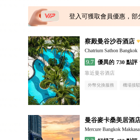
登入可獲取會員優惠，部
察殿曼谷沙吞酒店
Chatrium Sathon Bangkok
9.7
優異的
730 點評
靠近曼谷酒店
外幣兌換服務
機場接
曼谷麥卡桑美居酒
Mercure Bangkok Makkasa