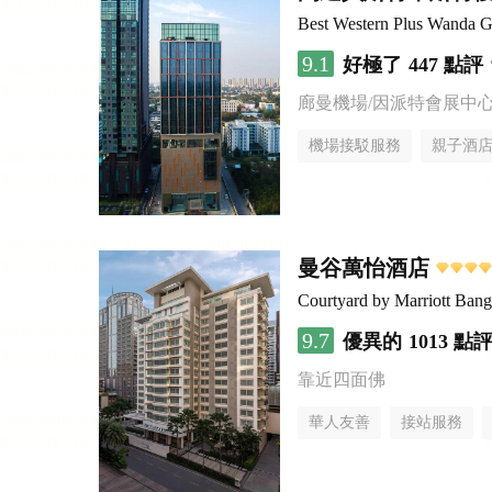
Best Western Plus Wanda G
9.1
好極了
447 點評
廊曼機場/因派特會展中
機場接駁服務
親子酒
曼谷萬怡酒店
Courtyard by Marriott Ban
9.7
優異的
1013 點
靠近四面佛
華人友善
接站服務