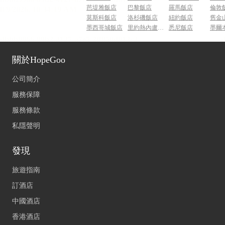
芭堤雅飯店
巴黎飯店
羅馬飯店
倫敦
莫斯科飯店
洛杉磯飯店
紐約飯店
舊金
墨西哥城飯店
里約熱內盧飯店
悉尼飯店
墨爾
關於HopeGoo
公司簡介
服務保障
服務條款
私隱聲明
發現
旅遊指南
訂酒店
中國酒店
香港酒店