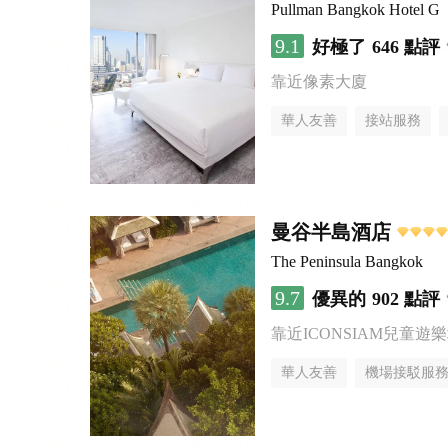
Pullman Bangkok Hotel G
9.1
好極了
646 點評
靠近像素大廈
華人友善
接站服務
曼谷半島酒店
The Peninsula Bangkok
9.7
優異的
902 點評
靠近ICONSIAM兒童遊
華人友善
機場接駁服