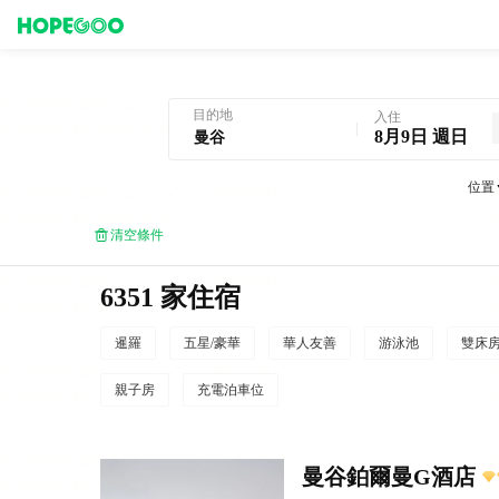
曼谷酒店預訂
目的地
入住
8月9日 週日
位置
清空條件
6351 家住宿
暹羅
五星/豪華
華人友善
游泳池
雙床
親子房
充電泊車位
曼谷鉑爾曼G酒店