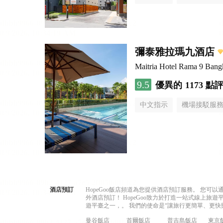
彌泰雅拉瑪九酒店
Maitria Hotel Rama 9 Bang
9.5
優異的
1173 點
中文指示
機場接駁服
酒店預訂
HopeGoo飯店頻道為您提供酒店預訂服務。 您
外酒店預訂！ HopeGoo致力於打造一站式線上
遊平臺之一，。 我們的使命是“讓旅行更簡單、更快
曼谷飯店
首爾飯店
普吉島飯店
東京