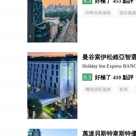
9.3
好極了
453 點評
外幣兌換服務
接站服
曼谷索伊松維亞智
Holiday Inn Express B
9.3
好極了
410 點評
機場接駁服務
套房
萬達貝斯特韋斯特