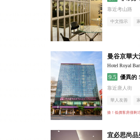
靠近考山路
中文指示
曼谷京華大
Hotel Royal Ba
9.5
優異的
靠近唐人街
華人友善
搶！低價客房僅剩1
宜必思尚品曼