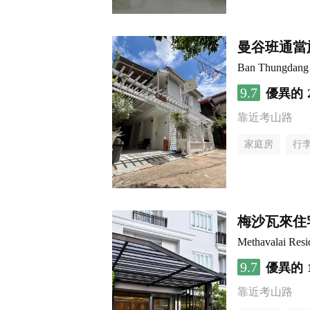
曼谷班通當
Ban Thungdang 
9.7
優異的
靠近考山路
家庭房
行
梅沙瓦來住
Methavalai Resi
9.7
優異的
靠近考山路