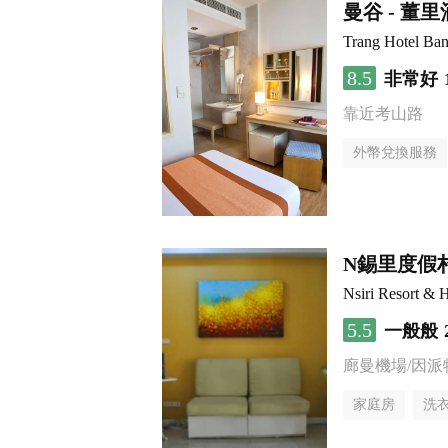
曼谷 - 董
Trang Hotel Ba
8.5
非常好
靠近考山路
外幣兌換服務
N錫里度假
Nsiri Resort & H
5.5
一般般
廊曼機場/因派
家庭房
洗