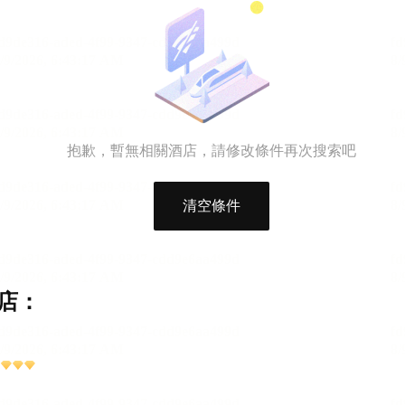
抱歉，暫無相關酒店，請修改條件再次搜索吧
清空條件
店：