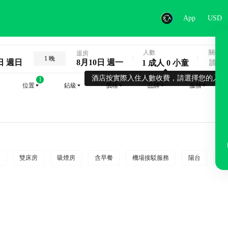
App
USD
人數
關鍵字
退房
1 晚
日 週日
8月10日 週一
1 成人 0 小童
酒店按實際入住人數收費，請選擇您的入住
1
位置
鉆級
價格
品牌
服務
雙床房
吸煙房
含早餐
機場接駁服務
陽台
行