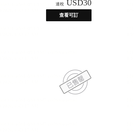
USD
30
連稅
查看可訂