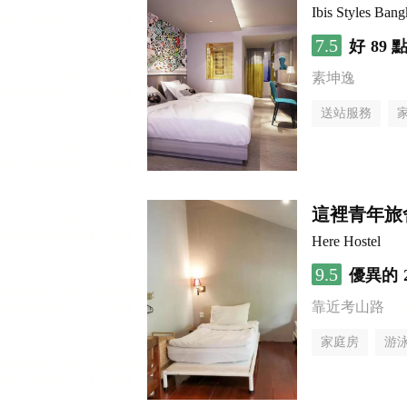
Ibis Styles Ban
7.5
好
89 
素坤逸
送站服務
這裡青年旅
Here Hostel
9.5
優異的
靠近考山路
家庭房
游