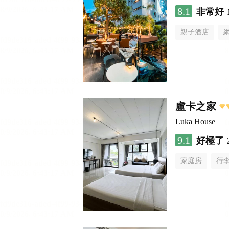
8.1
非常好
親子酒店
盧卡之家
Luka House
9.1
好極了
家庭房
行