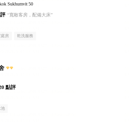
gkok Sukhumvit 50
點評
“寬敞客房，配備大床”
家庭房
乾洗服務
舍
20 點評
泳池