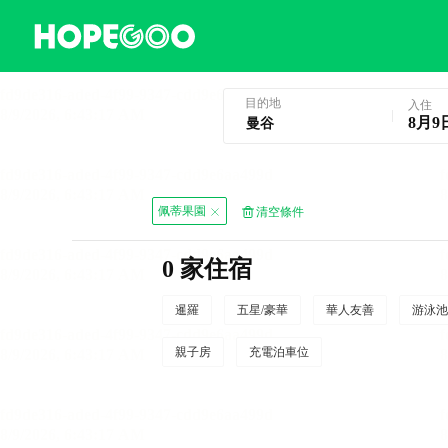
曼谷酒店預訂
目的地
入住
8月9
佩蒂果園
清空條件
0 家住宿
暹羅
五星/豪華
華人友善
游泳池
親子房
充電泊車位