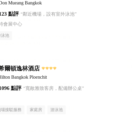
 Don Mueang Bangkok
123 點評
“鄰近機場，設有室外泳池”
特會展中心
游泳池
希爾頓逸林酒店
ilton Bangkok Ploenchit
1096 點評
“寬敞雅致客房，配備辦公桌”
機場接駁服務
家庭房
游泳池