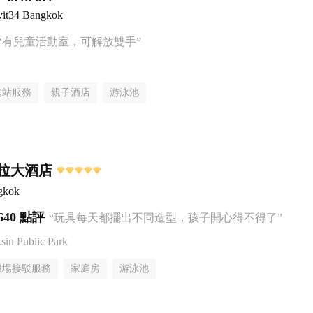
it34 Bangkok
“有兒童活動室，可解放雙手”
送站服務
親子酒店
游泳池
拉大酒店
gkok
640 點評
“玩具每天都擺出不同造型，孩子開心得不得了”
n Public Park
機場接駁服務
家庭房
游泳池