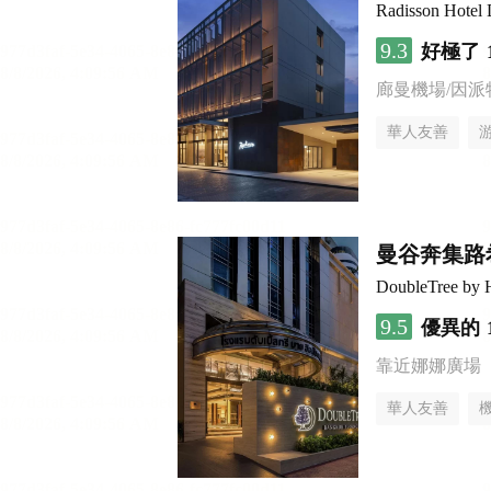
Radisson Hotel
9.3
好極了
廊曼機場/因派
華人友善
曼谷奔集路
DoubleTree by H
9.5
優異的
靠近娜娜廣場
華人友善