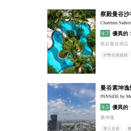
察殿曼谷沙
Chatrium Satho
9.7
優異的
靠近曼谷酒店
外幣兌換服務
曼谷素坤逸
INNSiDE by Me
9.5
優異的
素坤逸
華人友善