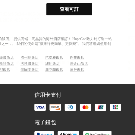
查看可訂
店。 提供高端、高品質的海外酒店預訂！ HopeGoo致力於打造一站
之一，。 我們的使命是“讓旅行更簡單、更快樂”。 我們將繼續使用創
隆玻飯店
濟州島飯店
芭堤雅飯店
巴黎飯店
斯科飯店
洛杉磯飯店
紐約飯店
舊金山飯店
尼飯店
墨爾本飯店
奧克蘭飯店
迪拜飯店
信用卡支付
電子錢包