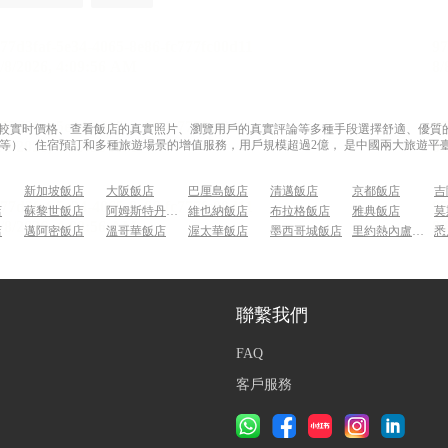
過比較實时價格、查看飯店的真實照片、瀏覽用戶的真實評論等多種手段選擇舒適、優質的飯
等）、住宿預訂和多種旅遊場景的增值服務，用戶規模超過2億， 是中國兩大旅遊平臺
新加坡飯店
大阪飯店
巴厘島飯店
清邁飯店
京都飯店
吉
店
蘇黎世飯店
阿姆斯特丹飯店
維也納飯店
布拉格飯店
雅典飯店
莫
店
邁阿密飯店
溫哥華飯店
渥太華飯店
墨西哥城飯店
里約熱內盧飯店
悉
聯繫我們
FAQ
客戶服務