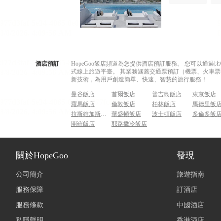
酒店預訂
HopeGoo飯店頻道為您提供酒店預訂服務。 您可以通
式線上旅遊平臺。 其業務涵蓋交通票預訂（機票、火車票
新技術，為用戶創造簡單、快速、智慧的旅行服務！
曼谷飯店
首爾飯店
普吉島飯店
東京飯店
羅馬飯店
倫敦飯店
柏林飯店
馬德里飯
拉斯維加斯飯店
華盛頓飯店
波士頓飯店
多倫多飯
開羅飯店
耶路撒冷飯店
關於HopeGoo
發現
公司簡介
旅遊指南
服務保障
訂酒店
服務條款
中國酒店
私隱聲明
香港酒店