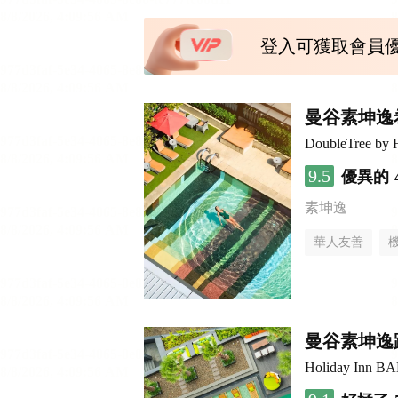
登入可獲取會員
曼谷素坤逸
DoubleTree by 
9.5
優異的
素坤逸
華人友善
曼谷素坤逸
Holiday Inn