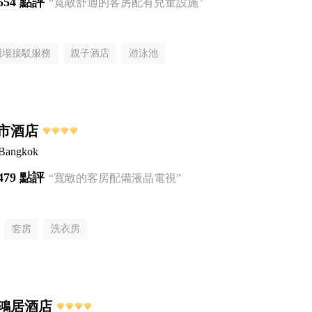
554 點評
“寬敞舒適的客房配有兒童設施”
機場接駁服務
親子酒店
游泳池
市酒店
 Bangkok
479 點評
“寬敞的客房配備液晶電視”
套房
洗衣房
鴻居酒店