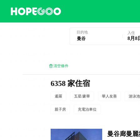
曼谷酒店預訂
目的地
入住
8月8
清空條件
6358 家住宿
暹羅
五星/豪華
華人友善
游泳池
親子房
充電泊車位
曼谷廊曼麗