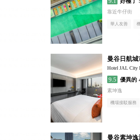
9.1
好極了
靠近牛仔街
華人友善
曼谷日航城
Hotel JAL City
9.5
優異的
素坤逸
機場接駁服務
曼谷素坤逸