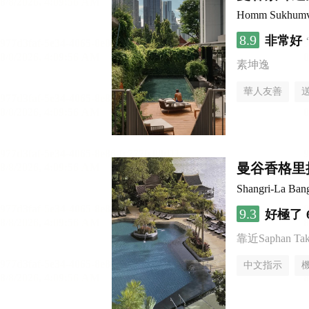
Homm Sukhumv
8.9
非常好
素坤逸
華人友善
曼谷香格里
Shangri-La Ban
9.3
好極了
靠近Saphan Taksi
中文指示