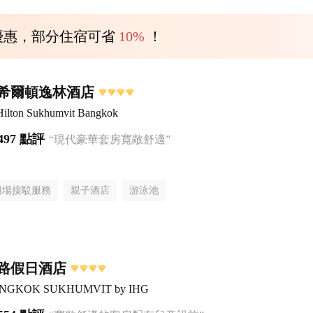
優惠，部分住宿可省
10%
！
希爾頓逸林酒店
Hilton Sukhumvit Bangkok
497 點評
“現代豪華套房寬敞舒適”
機場接駁服務
親子酒店
游泳池
路假日酒店
 BANGKOK SUKHUMVIT by IHG