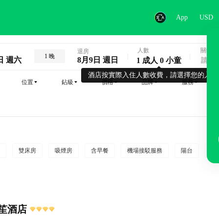
App
USD
人數
關鍵字
退房
1 晚
日 週六
8月9日 週日
1 成人 0 小童
酒店按實際入住人數收費，請選擇您的入住
位置
鉆級
價格
品牌
服務
雙床房
吸煙房
含早餐
機場接駁服務
陽台
行
笙酒店