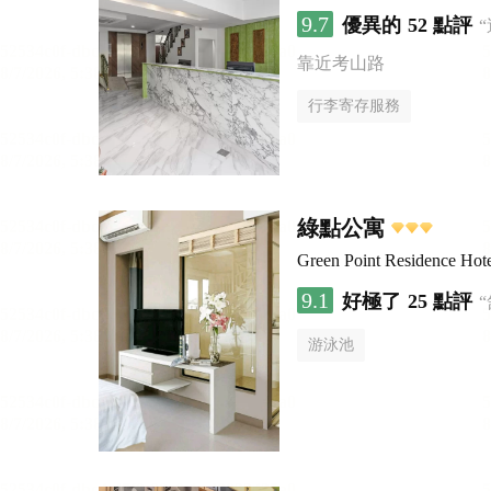
9.7
優異的
52 點評
靠近考山路
行李寄存服務
綠點公寓
Green Point Residence Hot
9.1
好極了
25 點評
游泳池