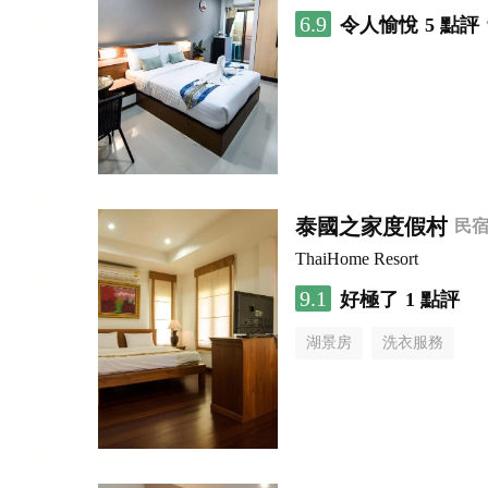
6.9
令人愉悅
5 點評
泰國之家度假村
民
ThaiHome Resort
9.1
好極了
1 點評
湖景房
洗衣服務