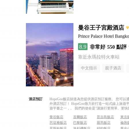
曼谷王子宮殿酒店
Prince Palace Hotel Bangk
8.9
非常好
550 點評
靠近永瑪拉特火車站
中文指示
親子酒店
酒店預訂
HopeGoo飯店頻道為您提供酒店預訂服務。 您
外酒店預訂！ HopeGoo致力於打造一站式線上
遊平臺之一，。 我們的使命是“讓旅行更簡單、更快
曼谷飯店
首爾飯店
普吉島飯店
東京
芭堤雅飯店
巴黎飯店
羅馬飯店
倫敦
莫斯科飯店
洛杉磯飯店
紐約飯店
舊金