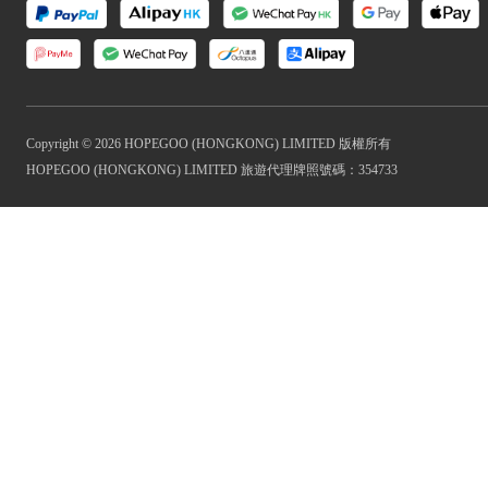
Copyright © 2026 HOPEGOO (HONGKONG) LIMITED 版權所有
HOPEGOO (HONGKONG) LIMITED 旅遊代理牌照號碼：354733