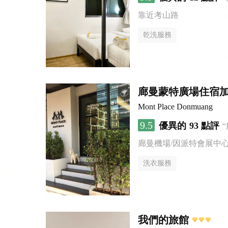
靠近考山路
乾洗服務
廊曼蒙特廣場住宿
Mont Place Donmuang
9.5
優異的
93 點評
廊曼機場/因派特會展中
洗衣服務
我們的旅館