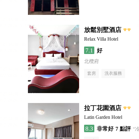
放鬆別墅酒店
Relax Villa Hotel
7.1
好
北欖府
套房
洗衣服務
拉丁花園酒店
Latin Garden Hotel
8.3
非常好
7 點評
“