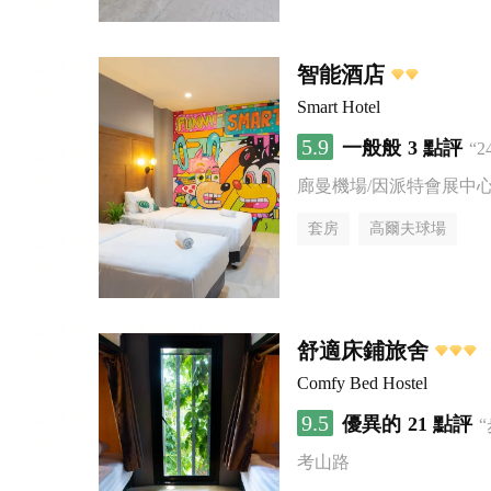
智能酒店
Smart Hotel
5.9
一般般
3 點評
“
廊曼機場/因派特會展中
套房
高爾夫球場
舒適床鋪旅舍
Comfy Bed Hostel
9.5
優異的
21 點評
考山路