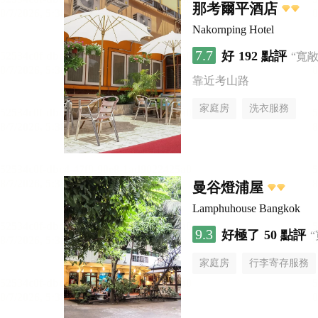
那考爾平酒店
Nakornping Hotel
7.7
好
192 點評
“寬
靠近考山路
家庭房
洗衣服務
曼谷燈浦屋
Lamphuhouse Bangkok
9.3
好極了
50 點評
家庭房
行李寄存服務