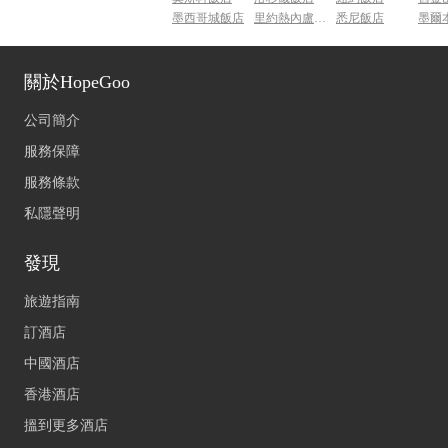
墨西哥城飯店
里約熱內盧飯店
悉尼飯店
墨爾
關於HopeGoo
公司簡介
服務保障
服務條款
私隱聲明
發現
旅遊指南
訂酒店
中國酒店
香港酒店
搵到更多酒店