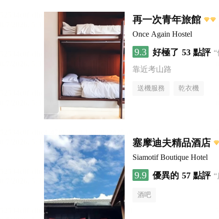
再一次青年旅館
Once Again Hostel
9.3
好極了
53 點評
靠近考山路
送機服務
乾衣機
塞摩迪夫精品酒店
Siamotif Boutique Hotel
9.9
優異的
57 點評
酒吧