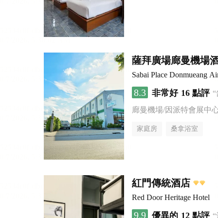
薩拜廣場廊曼機場
Sabai Place Donmueang Air
8.3
非常好
16 點評
廊曼機場/因派特會展中
家庭房
桑拿浴室
紅門傳統酒店
Red Door Heritage Hotel
9.9
優異的
12 點評