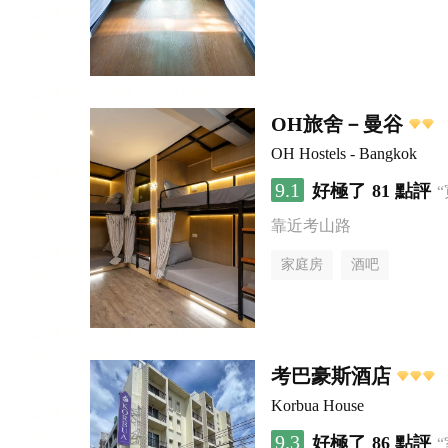
OH旅舍－曼谷
OH Hostels - Bangkok
9.1
好極了
81 點評
靠近考山路
家庭房
酒吧
考巴豪斯酒店
Korbua House
9.3
好極了
86 點評