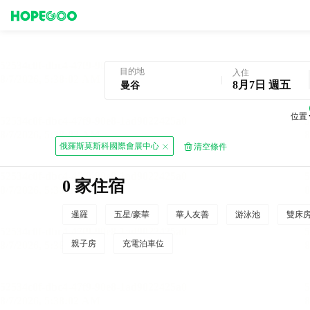
曼谷酒店預訂
目的地
入住
8月7日 週五
位置
俄羅斯莫斯科國際會展中心
清空條件
0 家住宿
暹羅
五星/豪華
華人友善
游泳池
雙床
親子房
充電泊車位