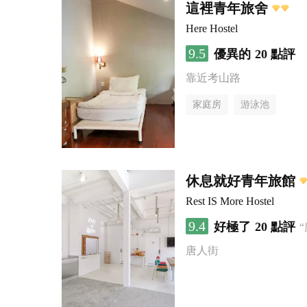
這裡青年旅舍
Here Hostel
9.5
優異的
20 點評
靠近考山路
家庭房
游泳池
休息就好青年旅館
Rest IS More Hostel
9.4
好極了
20 點評
唐人街