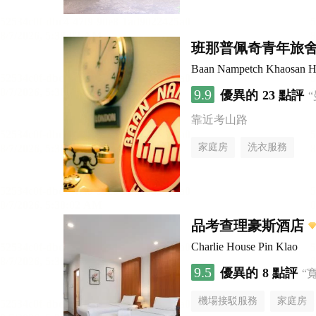
班那普佩奇青年旅
Baan Nampetch Khaosan H
9.9
優異的
23 點評
靠近考山路
家庭房
洗衣服務
品考查理豪斯酒店
Charlie House Pin Klao
9.5
優異的
8 點評
“
機場接駁服務
家庭房