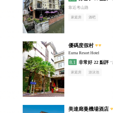
靠近考山路
家庭房
酒吧
優碼度假村
Eurna Resort Hotel
8.1
非常好
22 點評
家庭房
游泳池
美達廊曼機場酒店