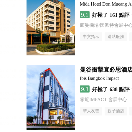
Mida Hotel Don Mueang Ai
9.1
好極了
161 點評
廊曼機場/因派特會展中
中文指示
送站服務
曼谷衝擊宜必思酒
Ibis Bangkok Impact
9.3
好極了
638 點評
靠近IMPACT 會展中心
華人友善
親子酒店