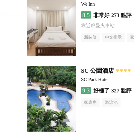
We Inn
8.5
非常好
273 點評
靠近廊曼火車站
新裝修
中文指示
SC 公園酒店
SC Park Hotel
9.3
好極了
327 點評
家庭房
游泳池