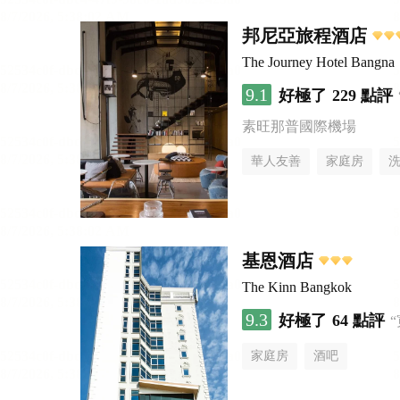
邦尼亞旅程酒店
The Journey Hotel Bangna
9.1
好極了
229 點評
素旺那普國際機場
華人友善
家庭房
基恩酒店
The Kinn Bangkok
9.3
好極了
64 點評
家庭房
酒吧