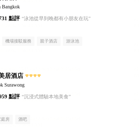
n Bangkok
731 點評
“泳池從早到晚都有小朋友在玩”
機場接駁服務
親子酒店
游泳池
美居酒店
ok Surawong
959 點評
“沉浸式體驗本地美食”
家庭房
酒吧