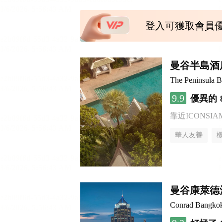
登入可獲取會員
曼谷半島酒
The Peninsula 
9.9
優異的
靠近ICONSI
華人友善
曼谷康萊德
Conrad Bangko