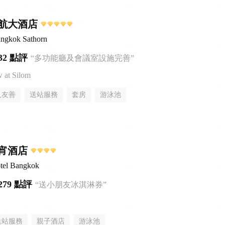
航大酒店
ngkok Sathorn
32 點評
“多功能廳及會議室設施完善”
at Silom
人友善
送站服務
套房
游泳池
宵酒店
tel Bangkok
279 點評
“送小朋友冰淇淋券”
送站服務
親子酒店
游泳池