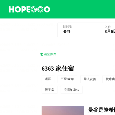
曼谷酒店預訂
目的地
入住
8月6
清空條件
6363 家住宿
暹羅
五星/豪華
華人友善
雙床房
親子房
充電泊車位
曼谷是隆希