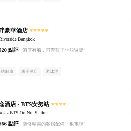
畔豪華酒店
Riverside Bangkok
920 點評
“酒店有船，可帶孩子坐船遊覽”
接站服務
親子酒店
游泳池
酒店 - BTS安努站
kok - BTS On Nut Station
566 點評
“裝修精美的客房配備平板電視”