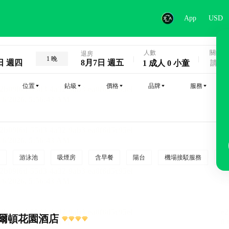
App
USD
人數
關鍵字
退房
1 晚
日 週四
8月7日 週五
1 成人 0 小童
位置
鉆級
價格
品牌
服務
游泳池
吸煙房
含早餐
陽台
機場接駁服務
吸
爾頓花園酒店