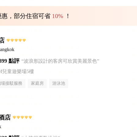
優惠，部分住宿可省
10%
！
店
Bangkok
899 點評
“波浪形設計的客房可欣賞美麗景色”
AM兒童遊樂場5樓
機場接駁服務
家庭房
游泳池
酒店
k