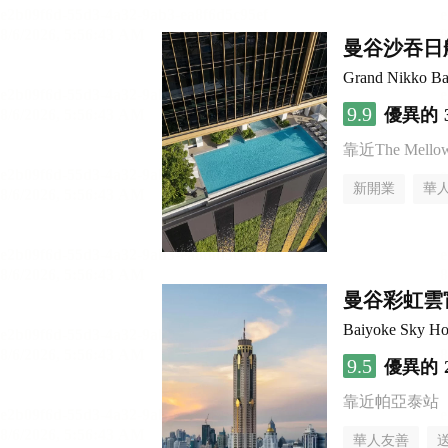
曼谷沙吞日
Grand Nikko Ba
9.9
優異的
靠近The Mellow 
新開業
華
曼谷彩虹雲
Baiyoke Sky Ho
9.5
優異的
靠近帕亞泰站
華人友善