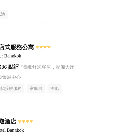
泳池
店式服務公寓
er Bangkok
536 點評
“寬敞舒適客房，配備大床”
后會展中心
機場接駁服務
家庭房
酒吧
殿酒店
otel Bangkok