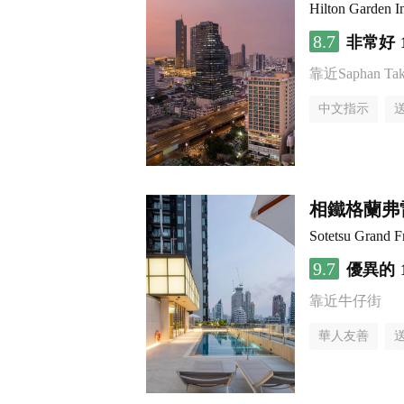
Hilton Garden 
8.7
非常好
靠近Saphan Taksi
中文指示
相鐵格蘭弗雷
Sotetsu Grand 
9.7
優異的
靠近牛仔街
華人友善