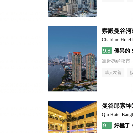
察殿曼谷河
Chatrium Hotel 
9.8
優異的
靠近碼頭夜市
華人友善
曼谷邱素坤逸
Qiu Hotel Bang
9.1
好極了