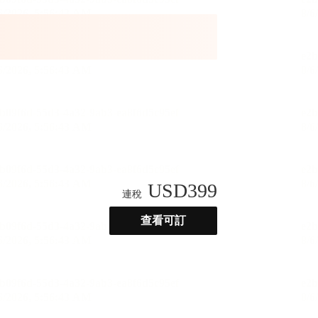
USD
399
連稅
查看可訂