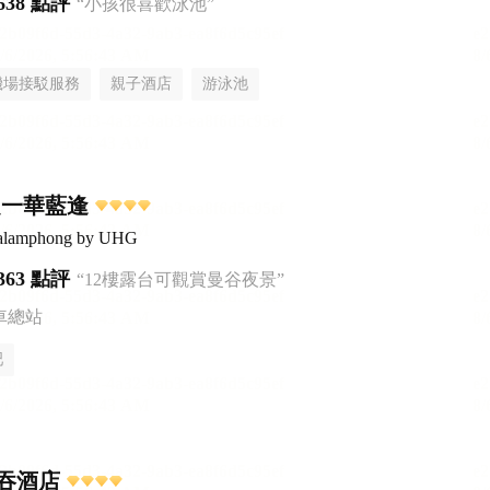
638 點評
“小孩很喜歡泳池”
機場接駁服務
親子酒店
游泳池
之一華藍逢
ualamphong by UHG
363 點評
“12樓露台可觀賞曼谷夜景”
車總站
吧
吞酒店