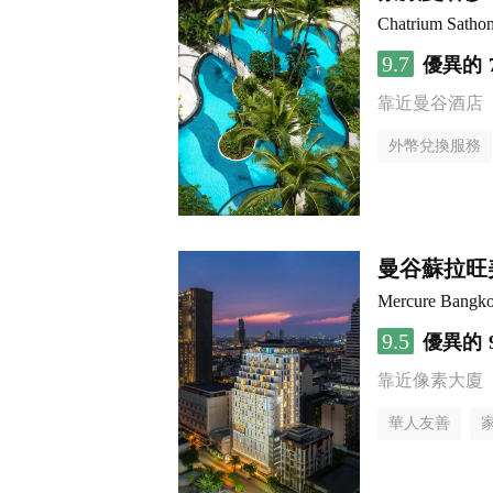
Chatrium Satho
9.7
優異的
靠近曼谷酒店
外幣兌換服務
曼谷蘇拉旺
Mercure Bangk
9.5
優異的
靠近像素大廈
華人友善