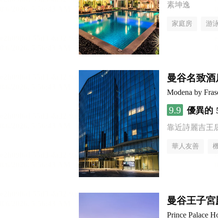
素坤逸
家庭房
游
曼谷名致酒
Modena by Fras
9.9
優異的
靠近詩麗吉王
華人友善
曼谷王子宮
Prince Palace H