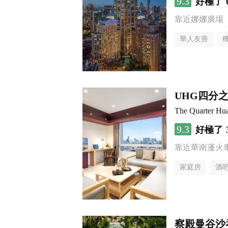
9.3
好極了
靠近娜娜廣場
華人友善
UHG四分
The Quarter H
9.3
好極了
靠近華南蓬火
家庭房
酒
察殿曼谷沙