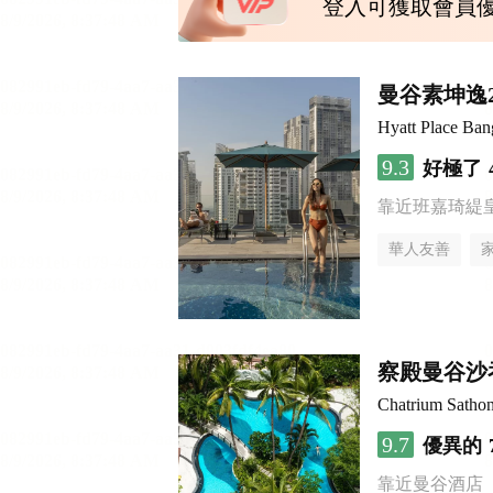
登入可獲取會員
曼谷素坤逸
Hyatt Place Ba
9.3
好極了
靠近班嘉琦緹
華人友善
察殿曼谷沙
Chatrium Satho
9.7
優異的
靠近曼谷酒店