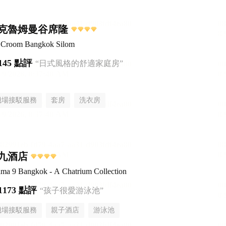
克魯姆曼谷席隆
el Croom Bangkok Silom
145 點評
“日式風格的舒適家庭房”
機場接駁服務
套房
洗衣房
九酒店
ama 9 Bangkok - A Chatrium Collection
1173 點評
“孩子很愛游泳池”
機場接駁服務
親子酒店
游泳池