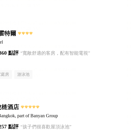
霍特爾
el
360 點評
“寬敞舒適的客房，配有智能電視”
家庭房
游泳池
悅梿酒店
Bangkok, part of Banyan Group
257 點評
“孩子們很喜歡屋頂泳池”