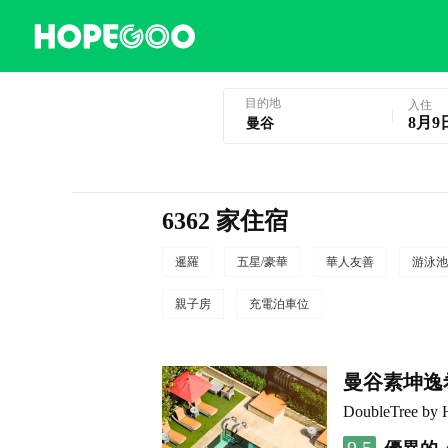
曼谷酒店預訂
目的地
入住
8月9
6362 家住宿
暹羅
五星/豪華
華人友善
游泳池
親子房
充電泊車位
曼谷素坤逸
DoubleTree by 