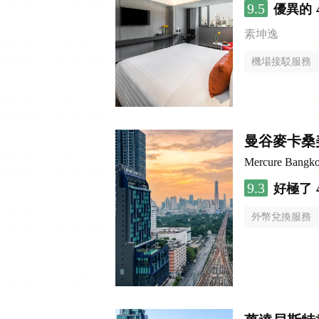
9.5
優異的
素坤逸
機場接駁服務
曼谷麥卡桑
Mercure Bangk
9.3
好極了
外幣兌換服務