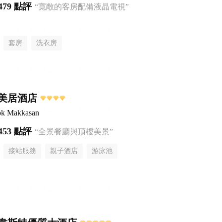
479 點評
“寬敞的客房配備液晶電視”
套房
洗衣房
美居酒店
ok Makkasan
453 點評
“全景餐廳與頂樓美景”
接站服務
親子酒店
游泳池