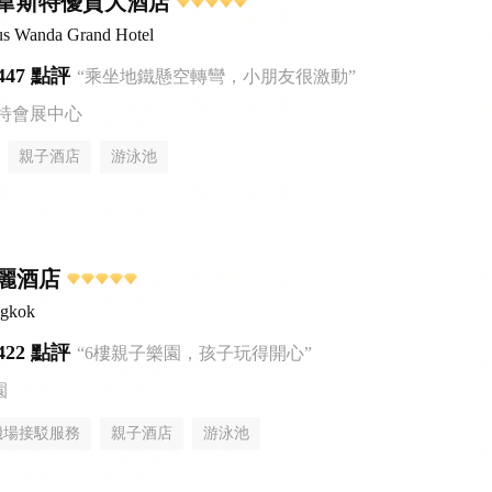
韋斯特優質大酒店
us Wanda Grand Hotel
447 點評
“乘坐地鐵懸空轉彎，小朋友很激動”
特會展中心
親子酒店
游泳池
麗酒店
ngkok
422 點評
“6樓親子樂園，孩子玩得開心”
園
機場接駁服務
親子酒店
游泳池