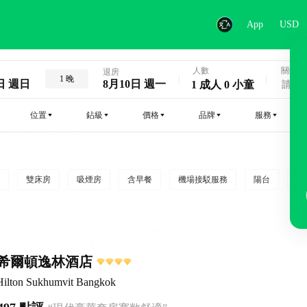
App
USD
人數
關鍵字
退房
1 晚
日 週日
8月10日 週一
1 成人 0 小童
位置
鉆級
價格
品牌
服務
雙床房
吸煙房
含早餐
機場接駁服務
陽台
行
希爾頓逸林酒店
Hilton Sukhumvit Bangkok