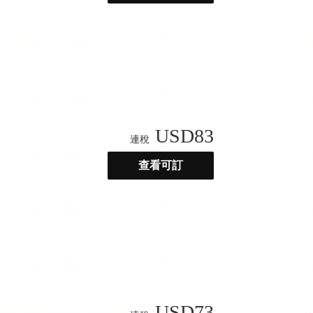
USD
83
連稅
查看可訂
USD
73