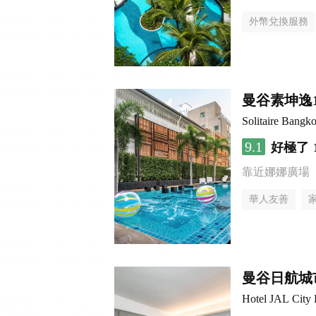
外幣兌換服務
曼谷素坤逸
Solitaire Bangk
9.1
好極了
靠近娜娜廣場
華人友善
曼谷日航城
Hotel JAL City