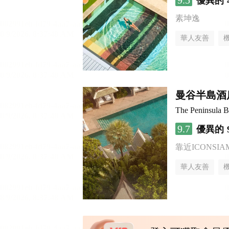
9.5
優異的
素坤逸
華人友善
曼谷半島酒
The Peninsula 
9.7
優異的
靠近ICONSI
華人友善