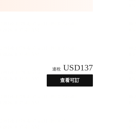
USD
137
連稅
查看可訂