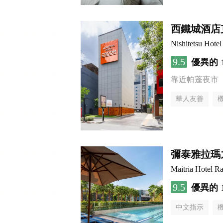
西鐵城酒店
Nishitetsu Hot
9.5
優異的
靠近帕蓬夜市
華人友善
彌泰雅拉瑪
Maitria Hotel R
9.5
優異的
中文指示