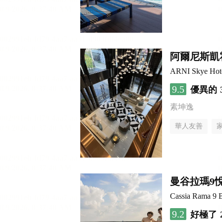
阿爾尼斯凱
ARNI Skye Hot
9.5
優異的
素坤逸
華人友善
曼谷拉瑪9
Cassia Rama 9 
9.2
好極了