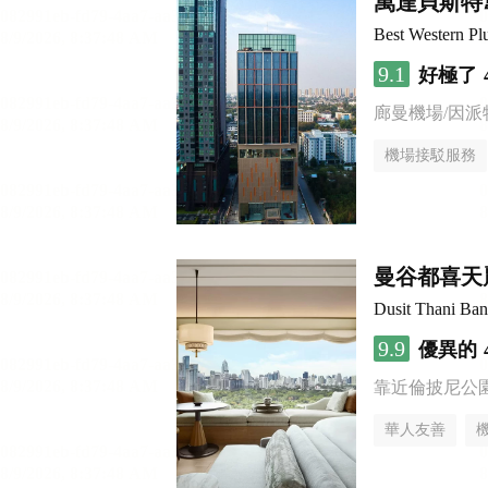
萬達貝斯特
Best Western Pl
9.1
好極了
廊曼機場/因派
機場接駁服務
曼谷都喜天
Dusit Thani Ba
9.9
優異的
靠近倫披尼公
華人友善