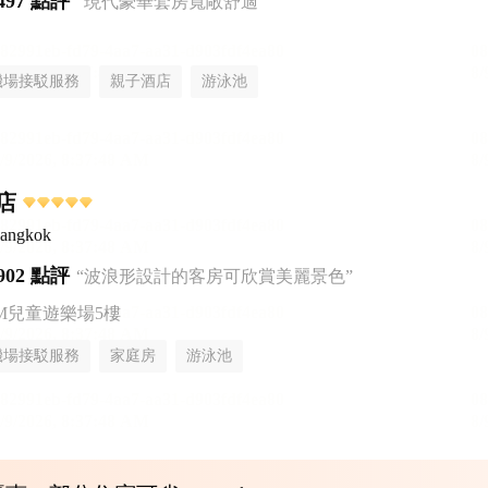
497 點評
“現代豪華套房寬敞舒適”
機場接駁服務
親子酒店
游泳池
店
Bangkok
902 點評
“波浪形設計的客房可欣賞美麗景色”
AM兒童遊樂場5樓
機場接駁服務
家庭房
游泳池