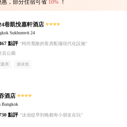
優惠，部分住宿可省
10%
！
24巷凱悅嘉軒酒店
ngkok Sukhumvit 24
467 點評
“時尚寬敞的客房配備現代化設施”
皇后公園
家庭房
游泳池
吞酒店
n Bangkok
730 點評
“泳池從早到晚都有小朋友在玩”