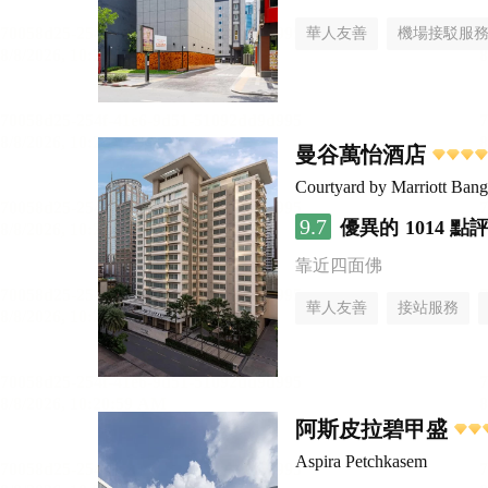
華人友善
機場接駁服
曼谷萬怡酒店
Courtyard by Marriott Ban
9.7
優異的
1014 點
靠近四面佛
華人友善
接站服務
阿斯皮拉碧甲盛
Aspira Petchkasem