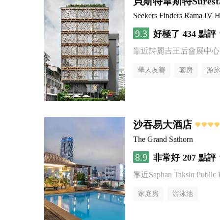
貝斯特韋斯特Sure
Seekers Finders Rama IV H
9.3
好極了
434 點評
靠近詩麗吉王后會展中心
華人友善
套房
游
沙吞易大酒店
The Grand Sathorn
8.9
非常好
207 點評
靠近Saphan Taksin Public 
家庭房
游泳池