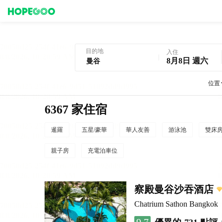
曼谷酒店預訂
目的地
入住
8月8日 週六
位置
6367 家住宿
暹羅
五星/豪華
華人友善
游泳池
雙床
親子房
充電泊車位
察殿曼谷沙吞酒店
Chatrium Sathon Bangkok