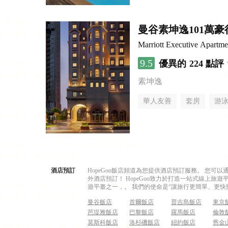
曼谷素坤逸101萬
Marriott Executive Apartm
9.5
優異的
224 點評
素坤逸
華人友善
套房
游
酒店預訂
HopeGoo飯店頻道為您提供酒店預訂服務。 您
外酒店預訂！ HopeGoo致力於打造一站式線上
遊平臺之一，。 我們的使命是“讓旅行更簡單、更快
曼谷飯店
首爾飯店
普吉島飯店
東京
芭堤雅飯店
巴黎飯店
羅馬飯店
倫敦
莫斯科飯店
洛杉磯飯店
紐約飯店
舊金