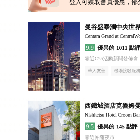
登入可獲取會員優惠，部
曼谷盛泰瀾中央世
Centara Grand at CentralWo
9.9
優異的
1011 點
靠近C55活動新聞發佈會
華人友善
機場接駁服
西鐵城酒店克魯姆
Nishitetsu Hotel Croom Ba
9.5
優異的
145 點評
靠近帕蓬夜市