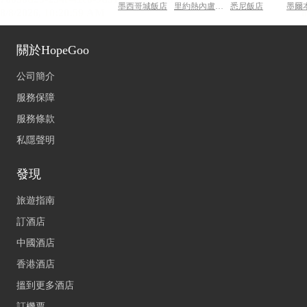
墨西哥城飯店
里約熱內盧飯店
悉尼飯店
墨爾
關於HopeGoo
公司簡介
服務保障
服務條款
私隱聲明
發現
旅遊指南
訂酒店
中國酒店
香港酒店
搵到更多酒店
訂機票