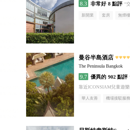
8.3
非常好
8 點評
“
新開業
套房
無煙
曼谷半島酒店
The Peninsula Bangkok
9.7
優異的
902 點評
靠近ICONSIAM兒童遊
華人友善
機場接駁服