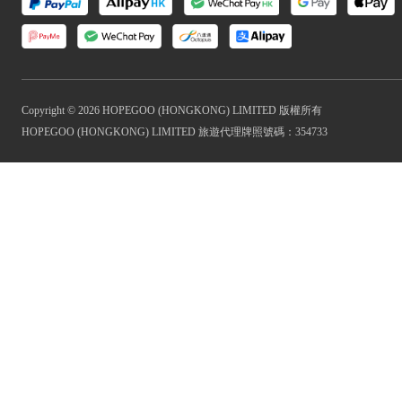
Copyright © 2026 HOPEGOO (HONGKONG) LIMITED 版權所有
HOPEGOO (HONGKONG) LIMITED 旅遊代理牌照號碼：354733