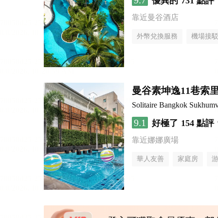
9.7
優異的
731 點評
靠近曼谷酒店
外幣兌換服務
機場接
曼谷素坤逸11巷索里
Solitaire Bangkok Sukhumv
9.1
好極了
154 點評
靠近娜娜廣場
華人友善
家庭房