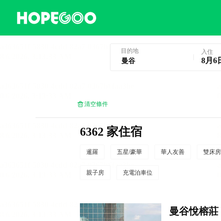
曼谷酒店預訂
目的地
入住
8月6
清空條件
6362 家住宿
暹羅
五星/豪華
華人友善
雙床房
親子房
充電泊車位
曼谷悅榕莊