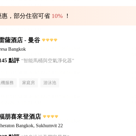
優惠，部分住宿可省
10%
！
薩酒店 - 曼谷
Fresa Bangkok
145 點評
“智能馬桶與空氣淨化器”
送機服務
家庭房
游泳池
2福朋喜來登酒店
Sheraton Bangkok, Sukhumvit 22