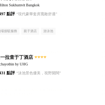
Hilton Sukhumvit Bangkok
497 點評
“現代豪華套房寬敞舒適”
機場接駁服務
親子酒店
游泳池
之一拉查于丁酒店
tchayothin by UHG
431 點評
“泳池景色優美，視野開闊”