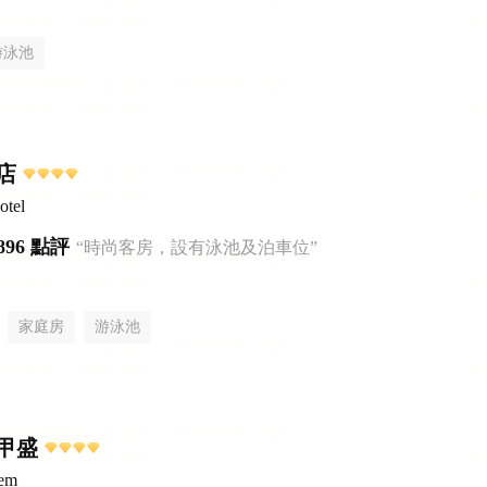
游泳池
店
otel
896 點評
“時尚客房，設有泳池及泊車位”
家庭房
游泳池
甲盛
sem