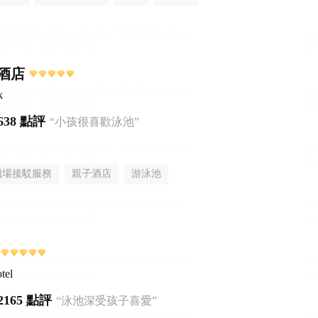
酒店
k
638 點評
“小孩很喜歡泳池”
機場接駁服務
親子酒店
游泳池
tel
2165 點評
“泳池深受孩子喜愛”