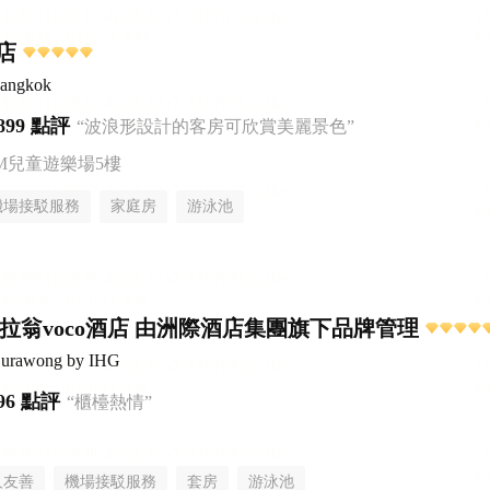
店
Bangkok
899 點評
“波浪形設計的客房可欣賞美麗景色”
AM兒童遊樂場5樓
機場接駁服務
家庭房
游泳池
谷素拉翁voco酒店 由洲際酒店集團旗下品牌管理
Surawong by IHG
96 點評
“櫃檯熱情”
人友善
機場接駁服務
套房
游泳池