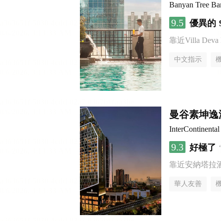
Banyan Tree B
9.5
優異的
靠近Villa Deva R
中文指示
曼谷素坤逸
InterContine
9.3
好極了
靠近安納塔拉
華人友善