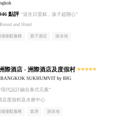
angkok
946 點評
“送生日蛋糕，孩子超開心”
esort and Hotel
機場接駁服務
親子酒店
游泳池
洲際酒店 - 洲際酒店及度假村
ntal BANGKOK SUKHUMVIT by IHG
“現代設計融合泰式元素”
酒店度假村及水療中心
機場接駁服務
套房
游泳池