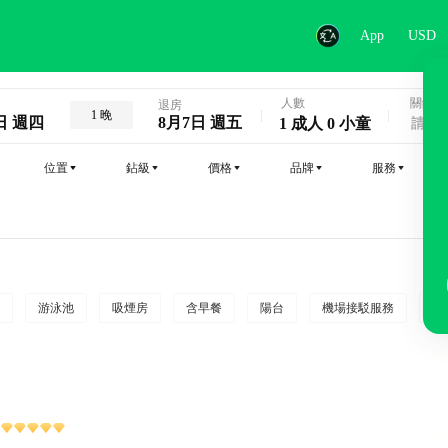
App
USD
人數
關鍵字
退房
1 晚
日 週四
8月7日 週五
1 成人 0 小童
位置
鉆級
價格
品牌
服務
游泳池
吸煙房
含早餐
陽台
機場接駁服務
吸