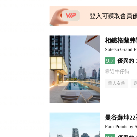
登入可獲取會員
相鐵格蘭弗雷
Sotetsu Grand 
9.7
優異的
靠近牛仔街
華人友善
曼谷蘇坤2
Four Points by 