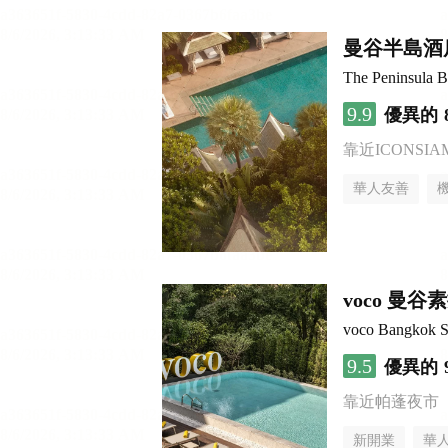
曼谷半島酒
The Peninsula 
9.9
優異的
靠近ICONSI
華人友善
voco 曼
voco Bangkok 
9.5
優異的
靠近帕蓬夜市
新開業
華