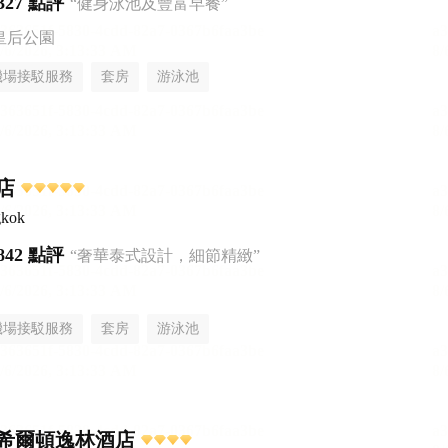
327 點評
“健身泳池及豐富早餐”
皇后公園
機場接駁服務
套房
游泳池
店
gkok
842 點評
“奢華泰式設計，細節精緻”
機場接駁服務
套房
游泳池
希爾頓逸林酒店