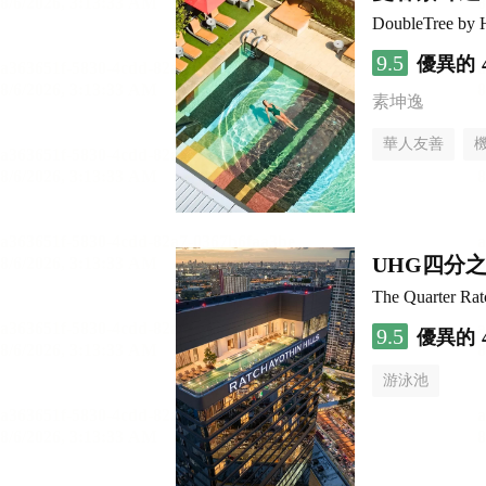
DoubleTree by 
9.5
優異的
素坤逸
華人友善
UHG四分
The Quarter Ra
9.5
優異的
游泳池