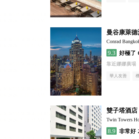
曼谷康萊德
Conrad Bangko
9.3
好極了
靠近娜娜廣場
華人友善
雙子塔酒店
Twin Towers Ho
8.9
非常好