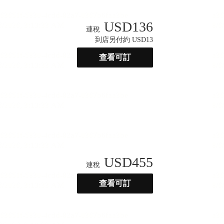
USD
136
連稅
到店另付約 USD13
查看可訂
USD
455
連稅
查看可訂