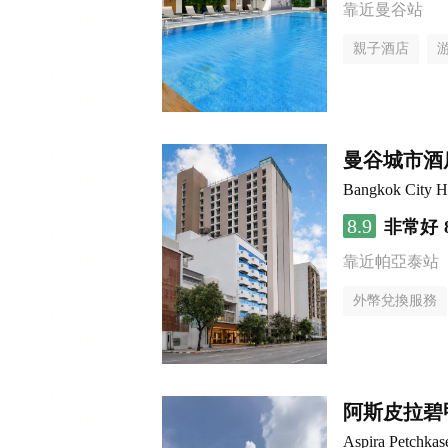
靠近曼谷站
親子酒店
曼谷城市酒
Bangkok City H
8.9
非常好
靠近帕亞泰站
外幣兌換服務
阿斯皮拉碧
Aspira Petchka