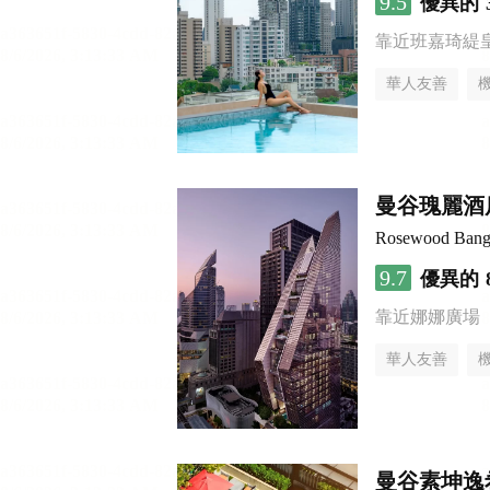
9.5
優異的
靠近班嘉琦緹
華人友善
曼谷瑰麗酒
Rosewood Ban
9.7
優異的
靠近娜娜廣場
華人友善
曼谷素坤逸