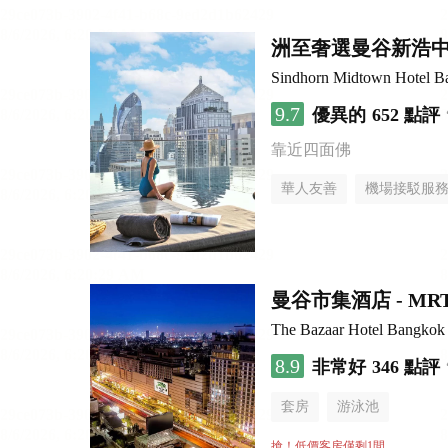
洲至奢選曼谷新浩
Sindhorn Midtown Hotel Ba
9.7
優異的
652 點評
靠近四面佛
華人友善
機場接駁服
曼谷市集酒店 - M
The Bazaar Hotel Bangkok
8.9
非常好
346 點評
套房
游泳池
搶！低價客房僅剩1間