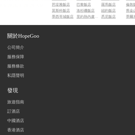
芭堤雅飯店
巴黎飯店
羅馬飯店
倫敦
莫斯科飯店
洛杉磯飯店
紐約飯店
舊金
墨西哥城飯店
里約熱內盧飯店
悉尼飯店
墨爾
關於HopeGoo
公司簡介
服務保障
服務條款
私隱聲明
發現
旅遊指南
訂酒店
中國酒店
香港酒店