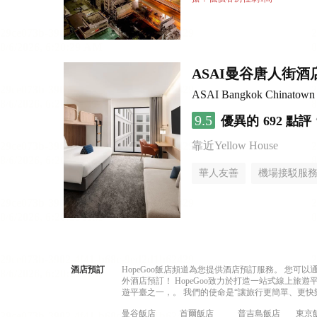
ASAI曼谷唐人街酒
ASAI Bangkok Chinatown
9.5
優異的
692 點評
靠近Yellow House
華人友善
機場接駁服
酒店預訂
HopeGoo飯店頻道為您提供酒店預訂服務。 您
外酒店預訂！ HopeGoo致力於打造一站式線上
遊平臺之一，。 我們的使命是“讓旅行更簡單、更快
曼谷飯店
首爾飯店
普吉島飯店
東京