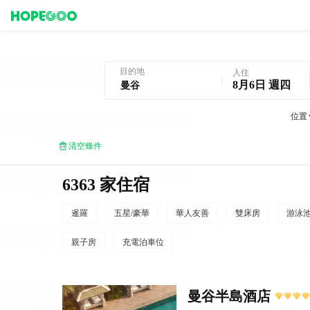
曼谷酒店預訂
目的地
入住
8月6日 週四
位置
清空條件
6363 家住宿
暹羅
五星/豪華
華人友善
雙床房
游泳
親子房
充電泊車位
曼谷半島酒店