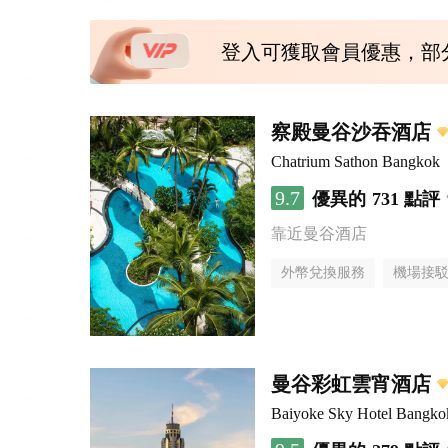
登入可獲取會員優惠，部
察殿曼谷沙吞酒店
Chatrium Sathon Bangkok
9.7
優異的
731 點評
靠近曼谷酒店
外幣兌換服務
機場接
曼谷彩虹雲宵酒店
Baiyoke Sky Hotel Bangko