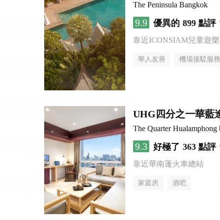
The Peninsula Bangkok
9.9
優異的
899 點評
靠近ICONSIAM兒童遊
華人友善
機場接駁服
UHG四分之一華藍
The Quarter Hualamphon
9.3
好極了
363 點評
靠近華南蓬火車總站
家庭房
酒吧