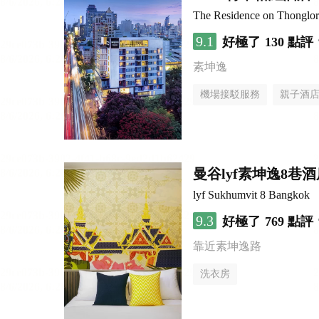
The Residence on Thongl
9.1
好極了
130 點評
素坤逸
機場接駁服務
親子酒
曼谷lyf素坤逸8巷酒
lyf Sukhumvit 8 Bangkok
9.3
好極了
769 點評
靠近素坤逸路
洗衣房