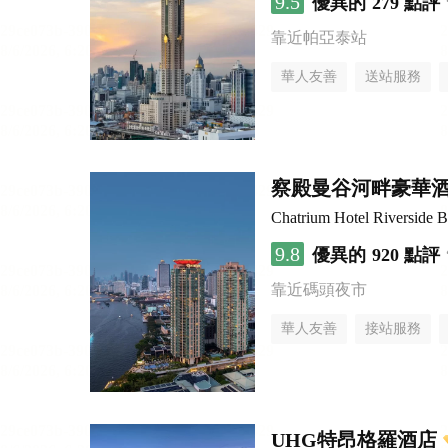
9.5
優異的
279 點評
靠近帕亞泰站
華人友善
送站服務
察殿曼谷河畔豪華
Chatrium Hotel Riverside 
9.8
優異的
920 點評
靠近碼頭夜市
華人友善
接站服務
UHG特昂格羅酒店