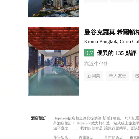
曼谷克羅莫,希爾頓
Kromo Bangkok, Curio Coll
9.7
優異的
135 點評
靠近牛仔街
新開業
華人友善
酒店預訂
HopeGoo飯店頻道為您提供酒店預訂服務。 您
外酒店預訂！ HopeGoo致力於打造一站式線上
遊平臺之一，。 我們的使命是“讓旅行更簡單、更快
曼谷飯店
首爾飯店
普吉島飯店
東京