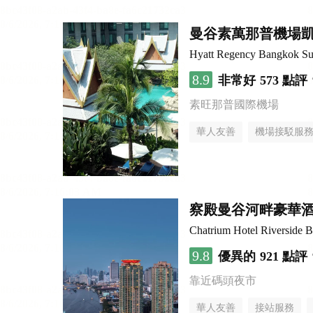
曼谷素萬那普機場
Hyatt Regency Bangkok Su
8.9
非常好
573 點評
素旺那普國際機場
華人友善
機場接駁服
察殿曼谷河畔豪華
Chatrium Hotel Riverside 
9.8
優異的
921 點評
靠近碼頭夜市
華人友善
接站服務