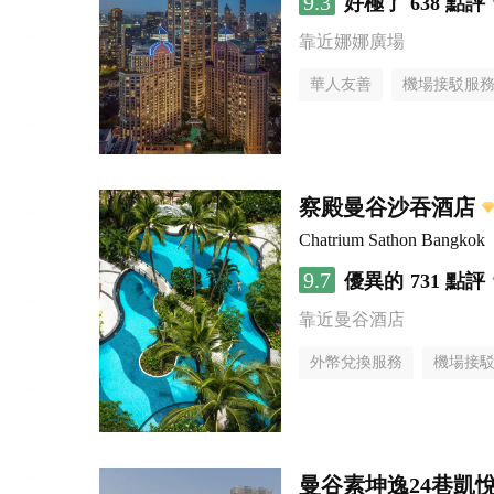
9.3
好極了
638 點評
靠近娜娜廣場
華人友善
機場接駁服
察殿曼谷沙吞酒店
Chatrium Sathon Bangkok
9.7
優異的
731 點評
靠近曼谷酒店
外幣兌換服務
機場接
曼谷素坤逸24巷凱