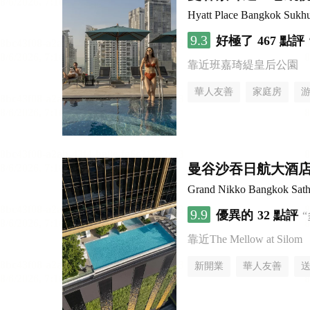
Hyatt Place Bangkok Sukh
9.3
好極了
467 點評
靠近班嘉琦緹皇后公園
華人友善
家庭房
曼谷沙吞日航大酒
Grand Nikko Bangkok Sath
9.9
優異的
32 點評
靠近The Mellow at Silom
新開業
華人友善