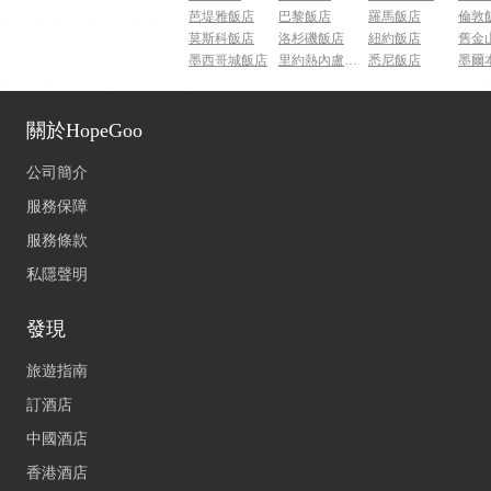
芭堤雅飯店
巴黎飯店
羅馬飯店
倫敦
莫斯科飯店
洛杉磯飯店
紐約飯店
舊金
墨西哥城飯店
里約熱內盧飯店
悉尼飯店
墨爾
關於HopeGoo
公司簡介
服務保障
服務條款
私隱聲明
發現
旅遊指南
訂酒店
中國酒店
香港酒店