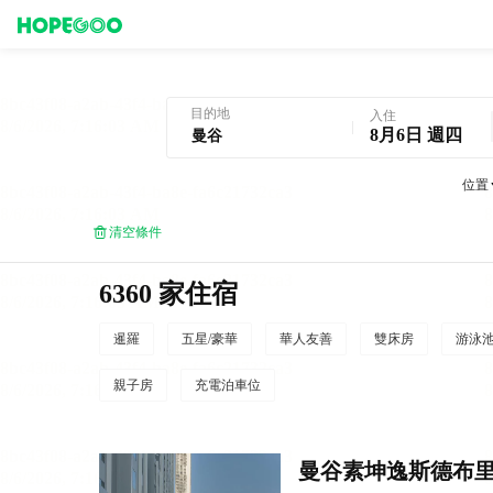
曼谷酒店預訂
目的地
入住
8月6日 週四
位置
清空條件
6360 家住宿
暹羅
五星/豪華
華人友善
雙床房
游泳
親子房
充電泊車位
曼谷素坤逸斯德布