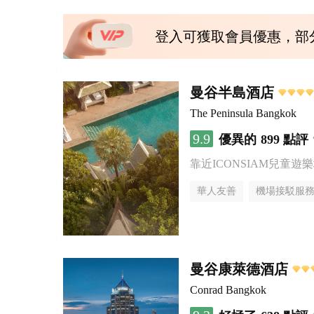
登入可獲取會員優惠，部
曼谷半島酒店
The Peninsula Bangkok
9.9
優異的
899 點評
靠近ICONSIAM兒童遊
華人友善
機場接駁服
曼谷康萊德酒店
Conrad Bangkok