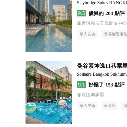
Staybridge Suites BAN
9.5
優異的
204 點評
靠近詩麗吉王后會展中心
華人友善
機場接駁服
曼谷素坤逸11巷索里
Solitaire Bangkok Sukhumv
9.1
好極了
153 點評
靠近娜娜廣場
華人友善
家庭房