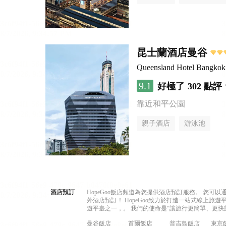
昆士蘭酒店曼谷
Queensland Hotel Bangkok
9.1
好極了
302 點評
靠近和平公園
親子酒店
游泳池
酒店預訂
HopeGoo飯店頻道為您提供酒店預訂服務。 您
外酒店預訂！ HopeGoo致力於打造一站式線上
遊平臺之一，。 我們的使命是“讓旅行更簡單、更快
曼谷飯店
首爾飯店
普吉島飯店
東京