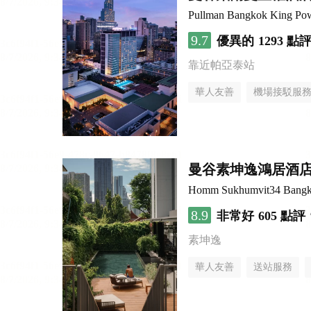
Pullman Bangkok King Po
9.7
優異的
1293 點
靠近帕亞泰站
華人友善
機場接駁服
曼谷素坤逸鴻居酒
Homm Sukhumvit34 Bang
8.9
非常好
605 點評
素坤逸
華人友善
送站服務