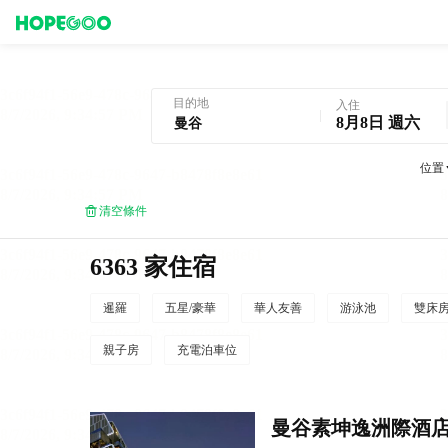
曼谷酒店預訂
目的地
入住
8月8日 週六
位置
清空條件
6363 家住宿
暹羅
五星/豪華
華人友善
游泳池
雙床
親子房
充電泊車位
曼谷素坤逸洲際酒店