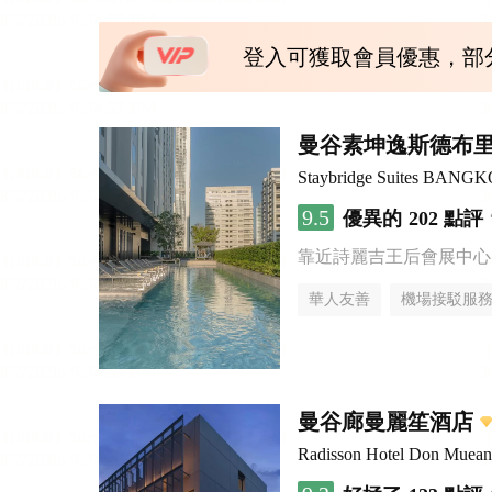
登入可獲取會員優惠，部
曼谷素坤逸斯德布
Staybridge Suites BAN
9.5
優異的
202 點評
靠近詩麗吉王后會展中心
華人友善
機場接駁服
曼谷廊曼麗笙酒店
Radisson Hotel Don Muea