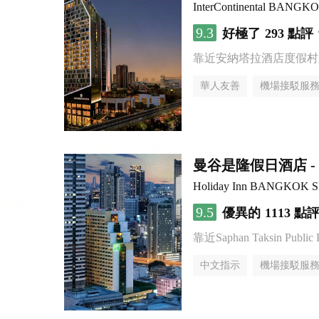
InterContinental BANG
9.3
好極了
293 點評
靠近安納塔拉酒店度假村
華人友善
機場接駁服
曼谷是隆假日酒店 - 
Holiday Inn BANGKOK 
9.5
優異的
1113 點
靠近Saphan Taksin Public 
中文指示
機場接駁服