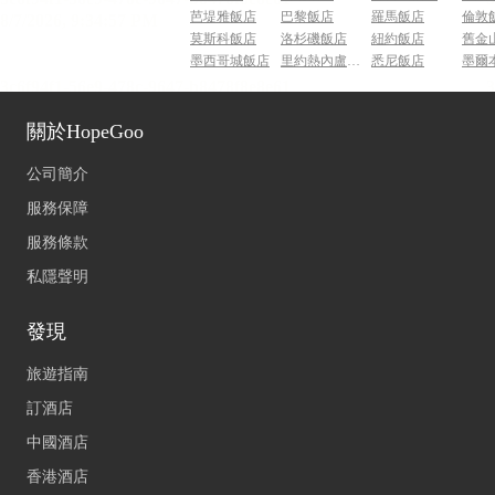
芭堤雅飯店
巴黎飯店
羅馬飯店
倫敦
莫斯科飯店
洛杉磯飯店
紐約飯店
舊金
墨西哥城飯店
里約熱內盧飯店
悉尼飯店
墨爾
關於HopeGoo
公司簡介
服務保障
服務條款
私隱聲明
發現
旅遊指南
訂酒店
中國酒店
香港酒店