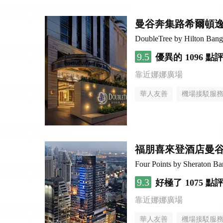
曼谷奔集路希爾頓
DoubleTree by Hilton Bang
9.5
優異的
1096 點
靠近娜娜廣場
華人友善
機場接駁服
福朋喜來登酒店曼
Four Points by Sheraton B
9.3
好極了
1075 點
靠近娜娜廣場
華人友善
機場接駁服