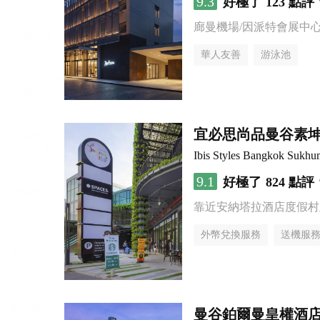
9.3
好極了
123 點評
廊曼機場/因派特會展中
華人友善
游泳池
宜必思尚品曼谷素
Ibis Styles Bangkok Sukhu
9.1
好極了
824 點評
靠近安納塔拉酒店度假村
外幣兌換服務
送機服
曼谷鉑爾曼皇權酒