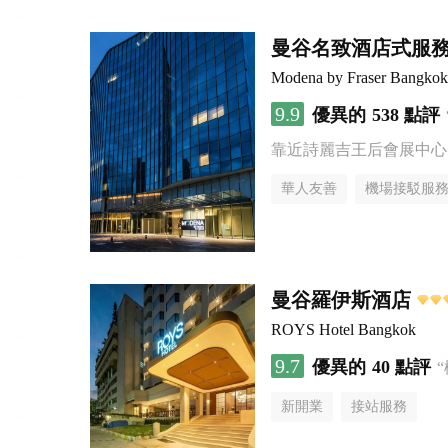
曼谷名致酒店式服
Modena by Fraser Bangkok
9.9
優異的
538 點評
靠近詩麗吉王后會展中心
華人友善
機場接駁服
曼谷羅伊斯酒店
ROYS Hotel Bangkok
9.7
優異的
40 點評
新開業
接站服務