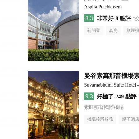
Aspira Petchkasem
8.3
非常好
8 點評
“
新開業
套房
無煙
曼谷素萬那普機場
Suvarnabhumi Suite Hotel 
9.3
好極了
249 點評
素旺那普國際機場
機場接駁服務
親子酒