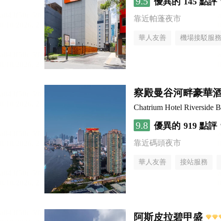
9.5
優異的
145 點評
靠近帕蓬夜市
華人友善
機場接駁服
察殿曼谷河畔豪華
Chatrium Hotel Riverside 
9.8
優異的
919 點評
靠近碼頭夜市
華人友善
接站服務
阿斯皮拉碧甲盛