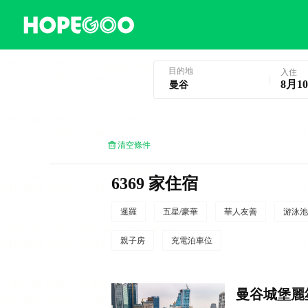
曼谷酒店預訂
目的地
入住
8月1
清空條件
6369 家住宿
暹羅
五星/豪華
華人友善
游泳池
親子房
充電泊車位
曼谷城堡麗