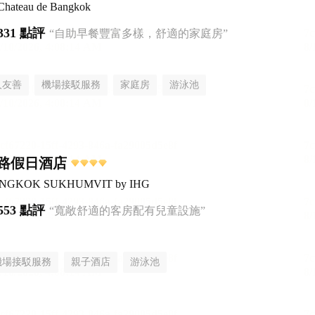
 Chateau de Bangkok
331 點評
“自助早餐豐富多樣，舒適的家庭房”
人友善
機場接駁服務
家庭房
游泳池
路假日酒店
 BANGKOK SUKHUMVIT by IHG
553 點評
“寬敞舒適的客房配有兒童設施”
機場接駁服務
親子酒店
游泳池