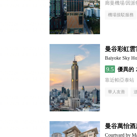
廊曼機場/因派
機場接駁服務
曼谷彩虹雲
Baiyoke Sky Ho
9.5
優異的
靠近帕亞泰站
華人友善
曼谷萬怡酒
Courtyard by Ma