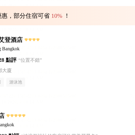
優惠，部分住宿可省
10%
！
艾登酒店
g Bangkok
28 點評
“位置不錯”
都大廈
房
游泳池
店
Bangkok