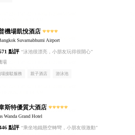
普機場凱悅酒店
Bangkok Suvarnabhumi Airport
571 點評
“泳池很漂亮，小朋友玩得很開心”
機場
機場接駁服務
親子酒店
游泳池
韋斯特優質大酒店
us Wanda Grand Hotel
446 點評
“乘坐地鐵懸空轉彎，小朋友很激動”