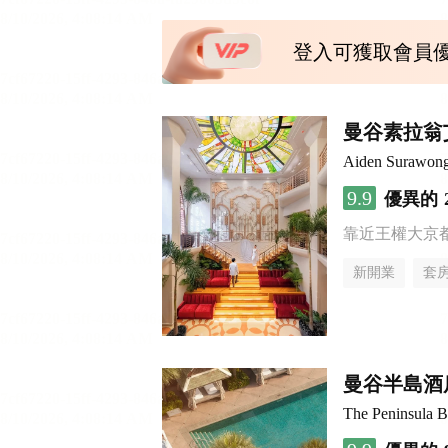
登入可獲取會員
曼谷素拉翁
Aiden Surawon
9.9
優異的
靠近王權大京
新開業
套
曼谷半島酒
The Peninsula 