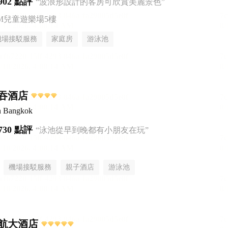
902 點評
“波浪形設計的客房可欣賞美麗景色”
AM兒童遊樂場5樓
機場接駁服務
家庭房
游泳池
吞酒店
n Bangkok
730 點評
“泳池從早到晚都有小朋友在玩”
機場接駁服務
親子酒店
游泳池
航大酒店