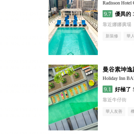
Radisson Hotel
9.7
優異的
靠近娜娜廣場
新裝修
華
曼谷素坤逸
Holiday Inn
9.1
好極了
靠近牛仔街
華人友善