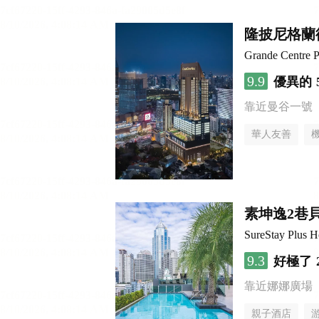
隆披尼格蘭
Grande Centre 
9.9
優異的
靠近曼谷一號
華人友善
素坤逸2巷貝斯
SureStay Plus H
9.3
好極了
靠近娜娜廣場
親子酒店