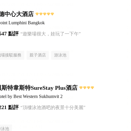
德中心大酒店
Point Lumphini Bangkok
547 點評
“遊樂場很大，娃玩了一下午”
機場接駁服務
親子酒店
游泳池
特韋斯特SureStay Plus酒店
otel by Best Western Sukhumvit 2
221 點評
“頂樓泳池酒吧的夜景十分美麗”
游泳池