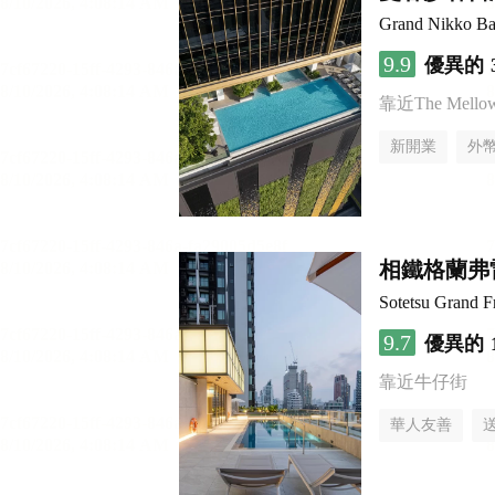
Grand Nikko Ba
9.9
優異的
靠近The Mellow 
新開業
外
相鐵格蘭弗雷
Sotetsu Grand 
9.7
優異的
靠近牛仔街
華人友善