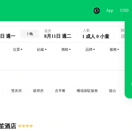
App
USD
人數
關鍵字
退房
1 晚
0日 週一
8月11日 週二
1 成人 0 小童
位置
鉆級
價格
品牌
服務
雙床房
吸煙房
含早餐
機場接駁服務
陽台
行
笙酒店