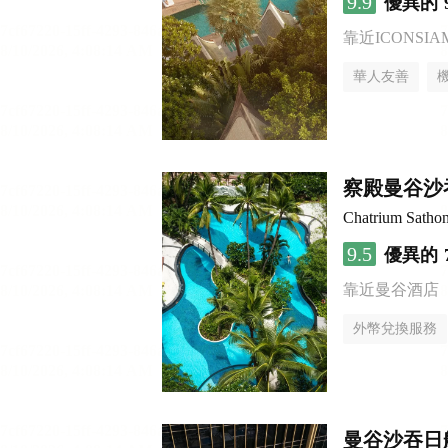
9.9
優異的
靠近ICONSI
華人友善
察殿曼谷沙
Chatrium Satho
9.5
優異的
靠近曼谷酒店
外幣兌換服務
曼谷沙吞日