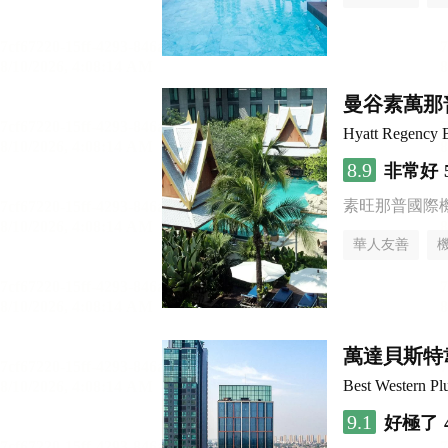
曼谷素萬那
Hyatt Regency 
8.9
非常好
素旺那普國際
華人友善
萬達貝斯特
Best Western Pl
9.1
好極了