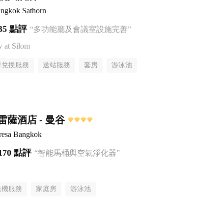
ngkok Sathorn
35 點評
“多功能廳及會議室設施完善”
at Silom
幣兌換服務
送站服務
套房
游泳池
薩酒店 - 曼谷
Fresa Bangkok
170 點評
“智能馬桶與空氣淨化器”
送機服務
家庭房
游泳池