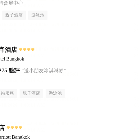
特會展中心
親子酒店
游泳池
宵酒店
tel Bangkok
275 點評
“送小朋友冰淇淋券”
送站服務
親子酒店
游泳池
店
rriott Bangkok