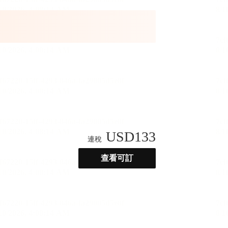
USD
133
連稅
查看可訂