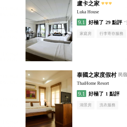
盧卡之家
Luka House
9.1
好極了
29 點評
家庭房
行李寄存服務
泰國之家度假村
民
ThaiHome Resort
9.1
好極了
1 點評
湖景房
洗衣服務