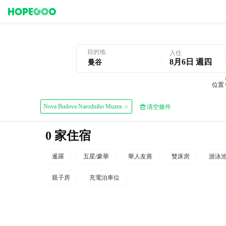
曼谷酒店預訂
目的地
入住
8月6日 週四
位置
Nova Budova Narodniho Muzea
清空條件
0 家住宿
暹羅
五星/豪華
華人友善
雙床房
游泳
親子房
充電泊車位