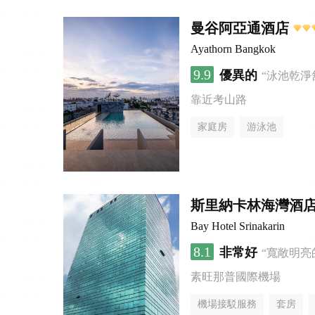
曼谷阿亞通酒店
Ayathorn Bangkok
9.9
優異的
“泳池乾淨
靠近考山路
家庭房
游泳池
斯里納卡林海灣酒
Bay Hotel Srinakarin
8.1
非常好
“寬敞明亮
素旺那普國際機場
機場接駁服務
套房