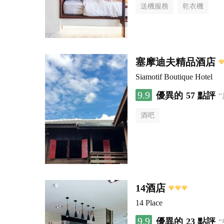
送機服務
乾衣機
塞摩迪夫精品酒店
Siamotif Boutique Hotel
9.9
優異的
57 點評
酒吧
14酒店
14 Place
9.9
優異的
23 點評