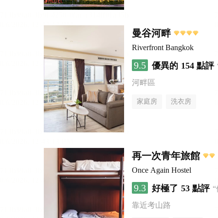
曼谷河畔
Riverfront Bangkok
9.5
優異的
154 點評
河畔區
家庭房
洗衣房
再一次青年旅館
Once Again Hostel
9.3
好極了
53 點評
靠近考山路