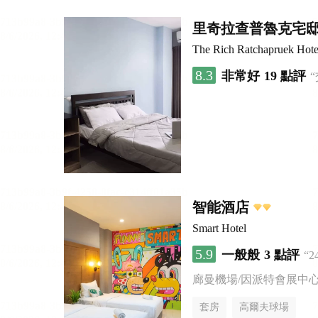
里奇拉查普魯克宅
The Rich Ratchapruek Hote
8.3
非常好
19 點評
智能酒店
Smart Hotel
5.9
一般般
3 點評
“
廊曼機場/因派特會展中
套房
高爾夫球場