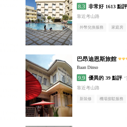
8.3
非常好
1613 點
靠近考山路
外幣兌換服務
家庭房
巴昂迪恩斯旅館
Baan Dinso
9.9
優異的
39 點評
靠近考山路
新裝修
機場接駁服務