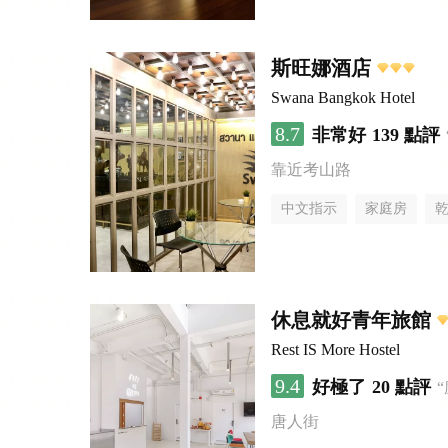
斯旺娜酒店
Swana Bangkok Hotel
8.7
非常好
139 點評
靠近考山路
中文指示
家庭房
休息就好青年旅館
Rest IS More Hostel
9.4
好極了
20 點評
唐人街