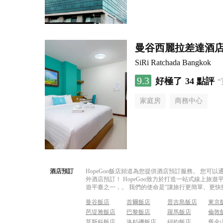
曼谷西麗拉差達酒
SiRi Ratchada Bangkok
9.3
好極了
34 點評
家庭房
商務中心
酒店預訂
HopeGoo飯店頻道為您提供酒店預訂服務。 您
外酒店預訂！ HopeGoo致力於打造一站式線上
遊平臺之一，。 我們的使命是“讓旅行更簡單、更快
曼谷飯店
首爾飯店
普吉島飯店
東京
芭堤雅飯店
巴黎飯店
羅馬飯店
倫敦
莫斯科飯店
洛杉磯飯店
紐約飯店
舊金