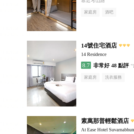
靠近考山路
家庭房
酒吧
14號住宅酒店
14 Residence
8.7
非常好
48 點評
家庭房
洗衣服務
素萬那普輕鬆酒店
At Ease Hotel Suvarnabhu