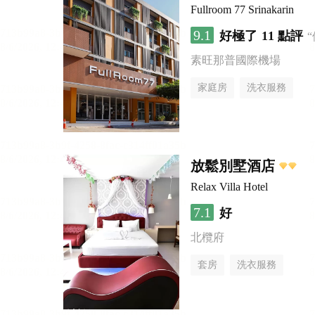
Fullroom 77 Srinakarin
9.1
好極了
11 點評
素旺那普國際機場
家庭房
洗衣服務
放鬆別墅酒店
Relax Villa Hotel
7.1
好
北欖府
套房
洗衣服務