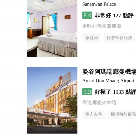
Sananwan Palace
8.4
非常好
127 點評
素旺那普國際機場
家庭房
行李寄存服務
曼谷阿瑪瑞廊曼機
Amari Don Muang Airport
9.3
好極了
1133 點
靠近廊曼火車站
華人友善
機場接駁服