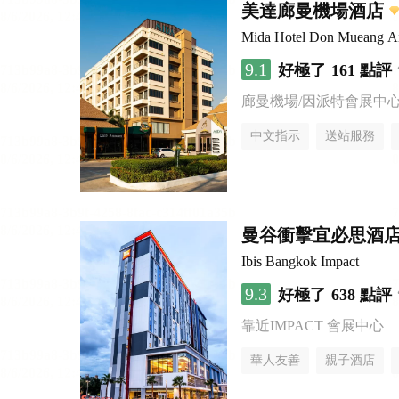
美達廊曼機場酒店
Mida Hotel Don Mueang Ai
9.1
好極了
161 點評
廊曼機場/因派特會展中
中文指示
送站服務
曼谷衝擊宜必思酒
Ibis Bangkok Impact
9.3
好極了
638 點評
靠近IMPACT 會展中心
華人友善
親子酒店