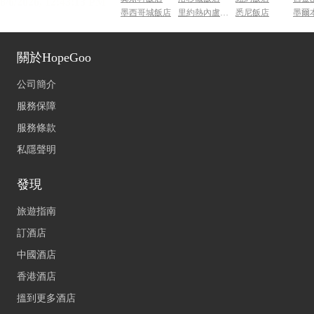
墨西哥城飯店
里約熱內盧飯店
悉尼飯店
墨爾
關於HopeGoo
公司簡介
服務保障
服務條款
私隱聲明
發現
旅遊指南
訂酒店
中國酒店
香港酒店
搵到更多酒店