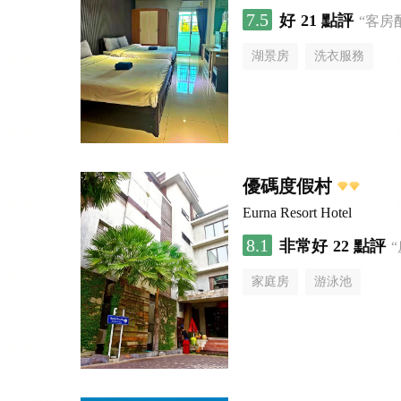
7.5
好
21 點評
“客房
湖景房
洗衣服務
優碼度假村
Eurna Resort Hotel
8.1
非常好
22 點評
家庭房
游泳池