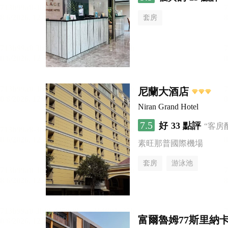
套房
尼蘭大酒店
Niran Grand Hotel
7.5
好
33 點評
“客房
素旺那普國際機場
套房
游泳池
富爾魯姆77斯里納