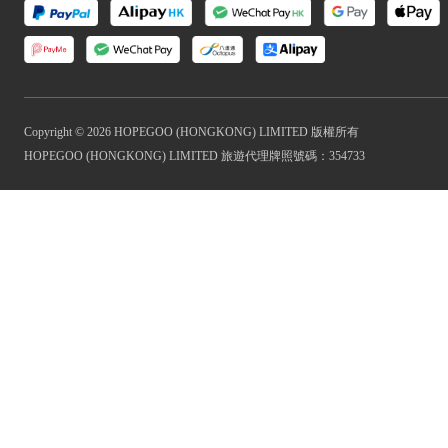
Copyright © 2026 HOPEGOO (HONGKONG) LIMITED 版權所有
HOPEGOO (HONGKONG) LIMITED 旅遊代理牌照號碼：354733