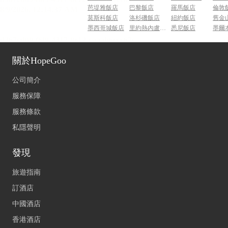
芭堤雅飯店
巴黎飯店
羅馬飯店
倫敦
莫斯科飯店
洛杉磯飯店
紐約飯店
舊金
墨西哥城飯店
里約熱內盧飯店
悉尼飯店
墨爾
關於HopeGoo
公司簡介
服務保障
服務條款
私隱聲明
發現
旅遊指南
訂酒店
中國酒店
香港酒店