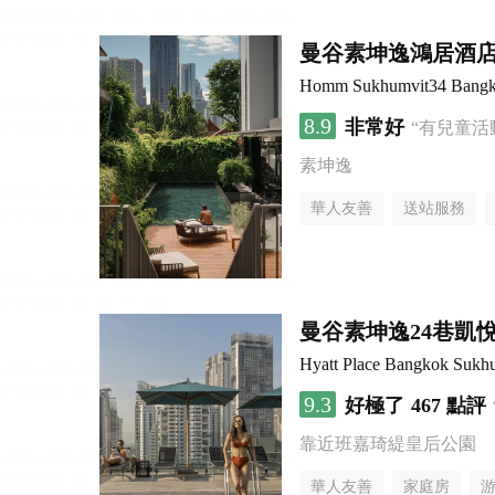
曼谷素坤逸鴻居酒
Homm Sukhumvit34 Bang
8.9
非常好
“有兒童活
素坤逸
華人友善
送站服務
曼谷素坤逸24巷凱
Hyatt Place Bangkok Sukh
9.3
好極了
467 點評
靠近班嘉琦緹皇后公園
華人友善
家庭房