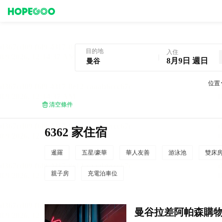
曼谷酒店預訂
目的地
入住
8月9日 週日
位置
清空條件
6362 家住宿
暹羅
五星/豪華
華人友善
游泳池
雙床
親子房
充電泊車位
曼谷拉差阿帕森購物區