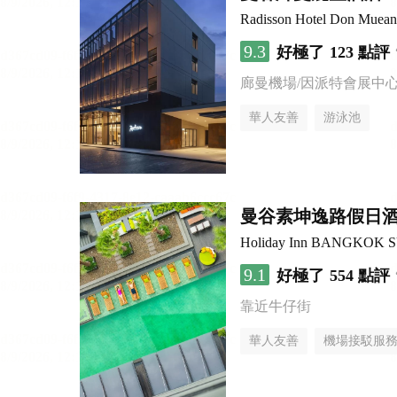
Radisson Hotel Don Muea
9.3
好極了
123 點評
廊曼機場/因派特會展中
華人友善
游泳池
曼谷素坤逸路假日
Holiday Inn BANGKOK 
9.1
好極了
554 點評
靠近牛仔街
華人友善
機場接駁服