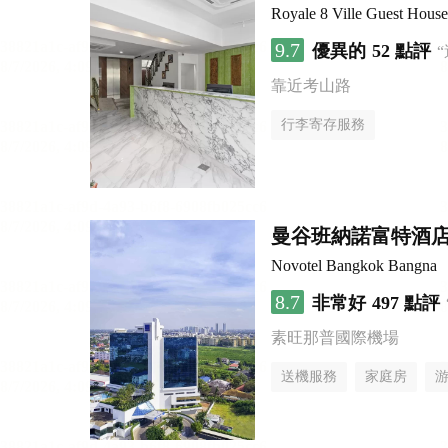
Royale 8 Ville Guest House
9.7
優異的
52 點評
靠近考山路
行李寄存服務
曼谷班納諾富特酒
Novotel Bangkok Bangna
8.7
非常好
497 點評
素旺那普國際機場
送機服務
家庭房