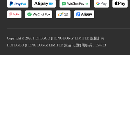
Copyright © 2026 HOPEGOO (HONGKONG) LIMITED 版權所有
HOPEGOO (HONGKONG) LIMITED 旅遊代理牌照號碼：354733