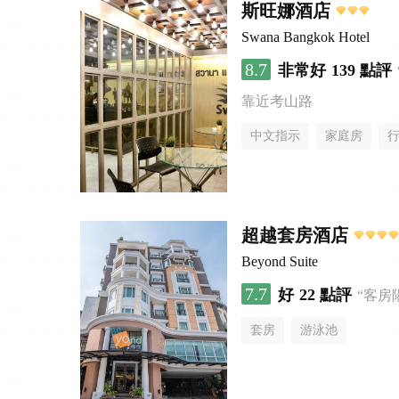
斯旺娜酒店
Swana Bangkok Hotel
8.7
非常好
139 點評
靠近考山路
中文指示
家庭房
超越套房酒店
Beyond Suite
7.7
好
22 點評
“客房
套房
游泳池