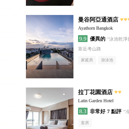
曼谷阿亞通酒店
Ayathorn Bangkok
9.9
優異的
“泳池乾淨
靠近考山路
家庭房
游泳池
拉丁花園酒店
Latin Garden Hotel
8.3
非常好
7 點評
“
套房