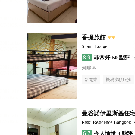
香提旅館
Shanti Lodge
8.9
非常好
50 點評
河畔區
新開業
機場接駁服務
曼谷諾伊里斯基住
Riski Residence Bangkok-N
6.7
令人愉悅
3 點評