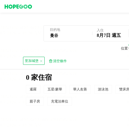
曼谷酒店預訂
目的地
入住
8月7日 週五
位置
里加城堡
清空條件
0 家住宿
暹羅
五星/豪華
華人友善
游泳池
雙床
親子房
充電泊車位