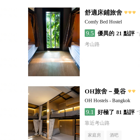
舒適床鋪旅舍
Comfy Bed Hostel
9.5
優異的
21 點評
考山路
OH旅舍－曼谷
OH Hostels - Bangkok
9.1
好極了
81 點評
靠近考山路
家庭房
酒吧