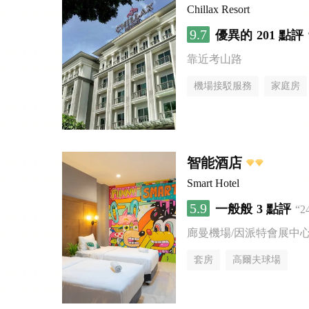
Chillax Resort
9.7
優異的
201 點評
靠近考山路
機場接駁服務
家庭房
智能酒店
Smart Hotel
5.9
一般般
3 點評
“
廊曼機場/因派特會展中
套房
高爾夫球場