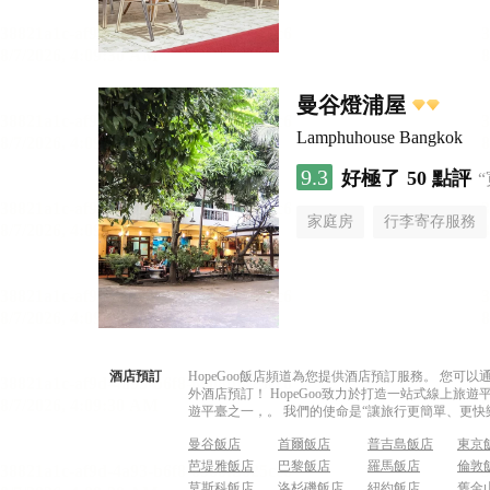
曼谷燈浦屋
Lamphuhouse Bangkok
9.3
好極了
50 點評
家庭房
行李寄存服務
酒店預訂
HopeGoo飯店頻道為您提供酒店預訂服務。 您
外酒店預訂！ HopeGoo致力於打造一站式線上
遊平臺之一，。 我們的使命是“讓旅行更簡單、更快
曼谷飯店
首爾飯店
普吉島飯店
東京
芭堤雅飯店
巴黎飯店
羅馬飯店
倫敦
莫斯科飯店
洛杉磯飯店
紐約飯店
舊金