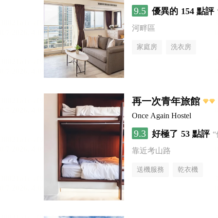
9.5
優異的
154 點評
河畔區
家庭房
洗衣房
再一次青年旅館
Once Again Hostel
9.3
好極了
53 點評
靠近考山路
送機服務
乾衣機