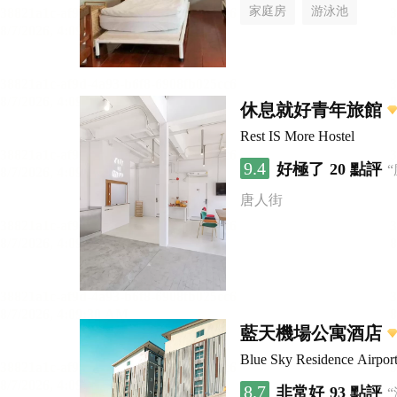
家庭房
游泳池
休息就好青年旅館
Rest IS More Hostel
9.4
好極了
20 點評
唐人街
藍天機場公寓酒店
Blue Sky Residence Airpor
8.7
非常好
93 點評