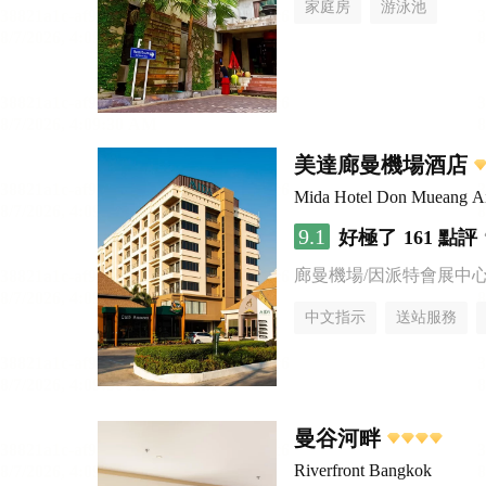
家庭房
游泳池
美達廊曼機場酒店
Mida Hotel Don Mueang Ai
9.1
好極了
161 點評
廊曼機場/因派特會展中
中文指示
送站服務
曼谷河畔
Riverfront Bangkok