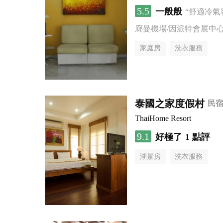
5.5
一般般
“舒適冷氣
廊曼機場/因派特會展中
家庭房
洗衣服務
泰國之家度假村
民
ThaiHome Resort
9.1
好極了
1 點評
湖景房
洗衣服務