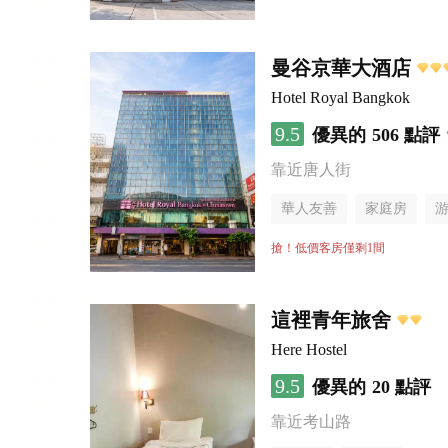
曼谷京華大酒店
Hotel Royal Bangkok
9.5
優異的
506 點評
靠近唐人街
華人友善
家庭房
搶！低價客房僅剩1間
這裡青年旅舍
Here Hostel
9.5
優異的
20 點評
靠近考山路