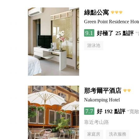
綠點公寓
Green Point Residence Hot
9.1
好極了
25 點評
游泳池
那考爾平酒店
Nakornping Hotel
7.7
好
192 點評
“寬
靠近考山路
家庭房
洗衣服務