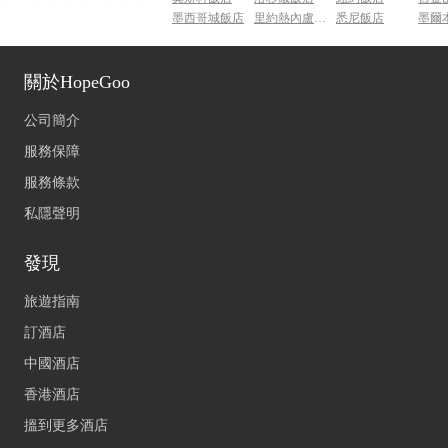
墨西哥城飯店
里約熱內盧飯店
悉尼飯店
墨爾
關於HopeGoo
公司簡介
服務保障
服務條款
私隱聲明
發現
旅遊指南
訂酒店
中國酒店
香港酒店
搵到更多酒店