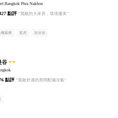
otel Bangkok Phra Nakhon
427 點評
“寬敞的大床房，環境優美”
送機服務
套房
游泳池
曼谷
angkok
76 點評
“寬敞舒適的房間配備冷氣”
吧