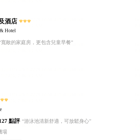
及酒店
 & Hotel
“寬敞的家庭房，更包含兒童早餐”
e
127 點評
“游泳池清新舒適，可放鬆身心”
機場