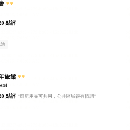
舍
20 點評
泳池
年旅館
stel
20 點評
“廚房用品可共用，公共區域很有情調”