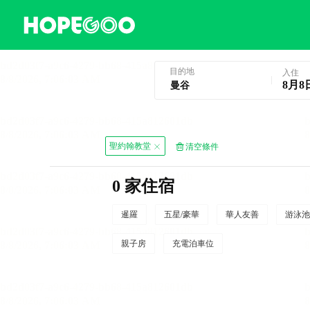
曼谷酒店預訂
目的地
入住
8月8
聖約翰教堂
清空條件
0 家住宿
暹羅
五星/豪華
華人友善
游泳池
親子房
充電泊車位