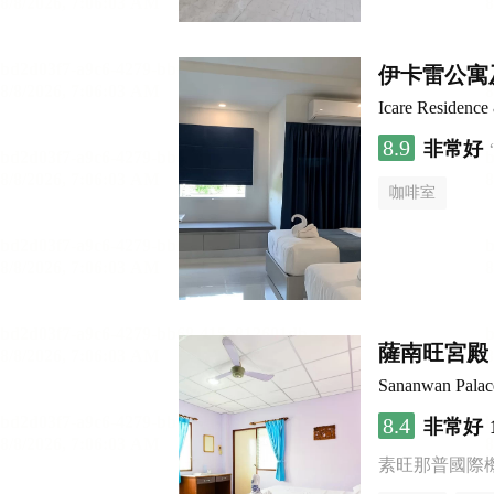
伊卡雷公寓
Icare Residence
8.9
非常好
咖啡室
薩南旺宮殿
Sananwan Palac
8.4
非常好
素旺那普國際