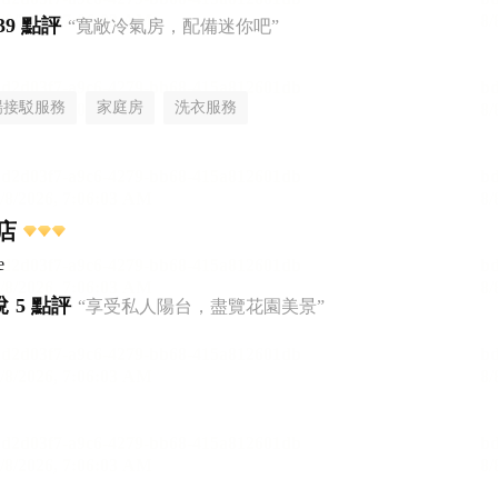
39 點評
“寬敞冷氣房，配備迷你吧”
場接駁服務
家庭房
洗衣服務
店
e
悅
5 點評
“享受私人陽台，盡覽花園美景”