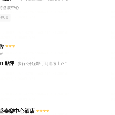
特會展中心
夫球場
舍
el
21 點評
“步行3分鐘即可到達考山路”
盛泰樂中心酒店