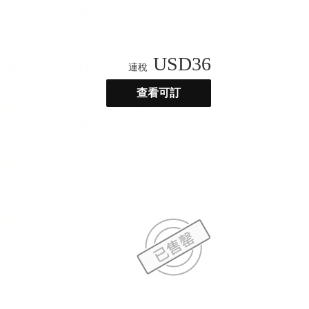
USD
36
連稅
查看可訂