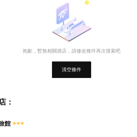
抱歉，暫無相關酒店，請修改條件再次搜索吧
清空條件
店：
旅館