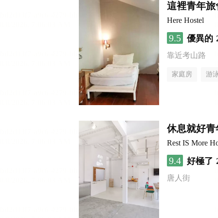
這裡青年旅
Here Hostel
9.5
優異的
靠近考山路
家庭房
游
休息就好青
Rest IS More Ho
9.4
好極了
唐人街