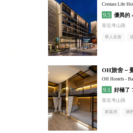
Centara Life H
9.5
優異的
靠近考山路
華人友善
OH旅舍－
OH Hostels - B
9.1
好極了
靠近考山路
家庭房
酒