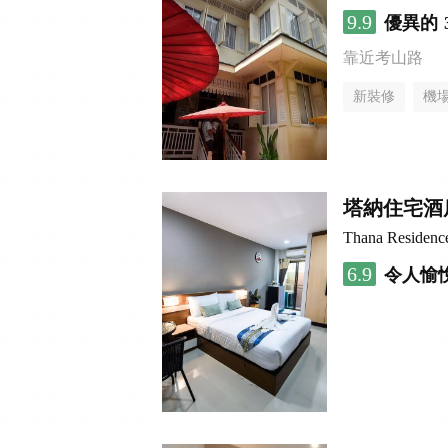
9.9
優異的
靠近考山路
新裝修
機
塔納住宅酒
Thana Residenc
6.9
令人愉