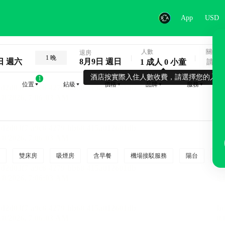
App
USD
人數
關鍵字
退房
1 晚
日 週六
8月9日 週日
1 成人 0 小童
酒店按實際入住人數收費，請選擇您的入住
1
位置
鉆級
價格
品牌
服務
雙床房
吸煙房
含早餐
機場接駁服務
陽台
行