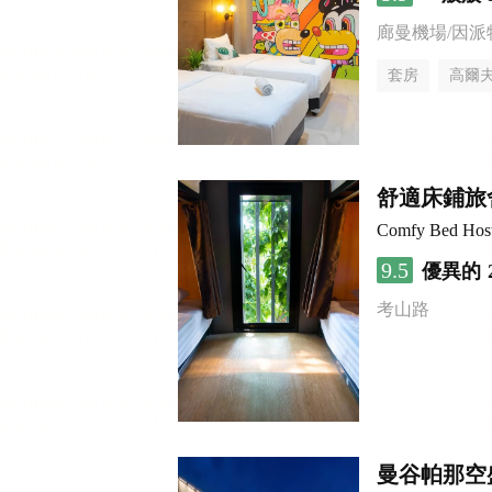
廊曼機場/因派
套房
高爾
舒適床鋪旅
Comfy Bed Host
9.5
優異的
考山路
曼谷帕那空