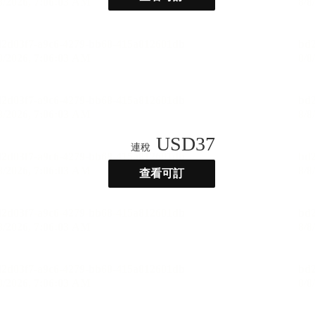
USD
37
連稅
查看可訂