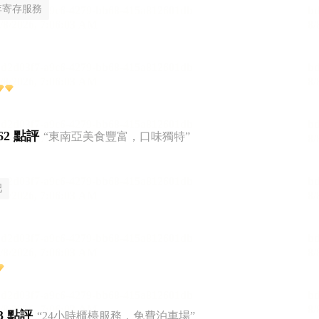
李寄存服務
62 點評
“東南亞美食豐富，口味獨特”
吧
3 點評
“24小時櫃檯服務，免費泊車場”