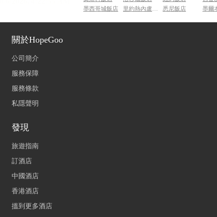
墨西哥城飯店
里約熱內盧飯店
悉尼飯店
墨爾
關於HopeGoo
公司簡介
服務保障
服務條款
私隱聲明
發現
旅遊指南
訂酒店
中國酒店
香港酒店
搵到更多酒店