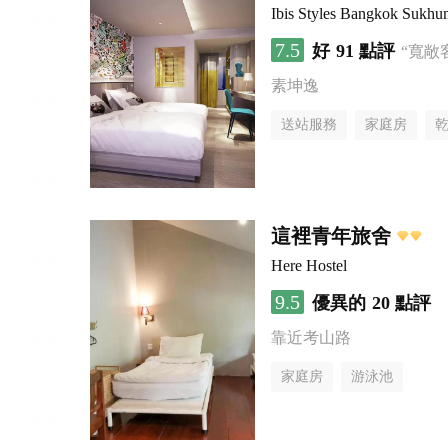
Ibis Styles Bangkok Sukhu
7.5
好
91 點評
“寬敞
素坤逸
送站服務
家庭房
這裡青年旅舍
Here Hostel
9.5
優異的
20 點評
靠近考山路
家庭房
游泳池