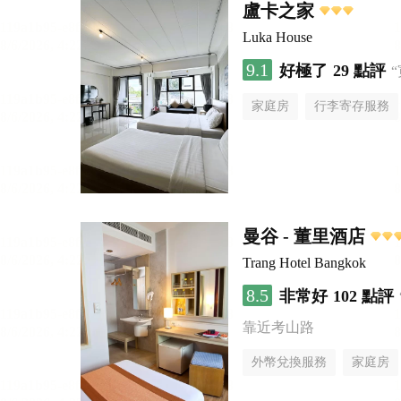
盧卡之家
Luka House
9.1
好極了
29 點評
家庭房
行李寄存服務
曼谷 - 董里酒店
Trang Hotel Bangkok
8.5
非常好
102 點評
靠近考山路
外幣兌換服務
家庭房