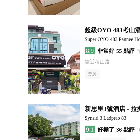
超級OYO 483考山
Super OYO 483 Pannee Ho
8.9
非常好
55 點評
靠近考山路
套房
新思里3號酒店 - 拉
Synsiri 3 Ladprao 83
9.1
好極了
36 點評