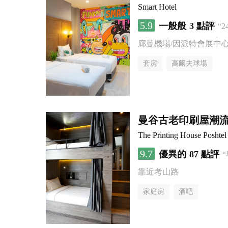
Smart Hotel
5.9
一般般
3 點評
“
廊曼機場/因派特會展中
套房
高爾夫球場
曼谷古老印刷屋潮
The Printing House Poshtel
9.7
優異的
87 點評
靠近考山路
家庭房
酒吧