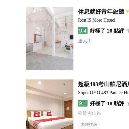
休息就好青年旅館
Rest IS More Hostel
9.4
好極了
20 點評
唐人街
超級483考山帕尼酒
Super OYO 483 Pannee Ho
9.1
好極了
18 點評
靠近考山路
無煙樓層