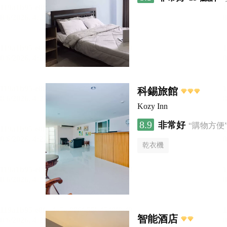
科錫旅館
Kozy Inn
8.9
非常好
“購物方便
乾衣機
智能酒店