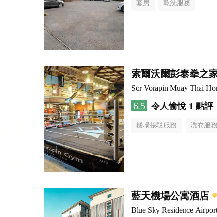
套房
乾洗服務
索爾沃爾彭泰拳之
Sor Vorapin Muay Thai H
6.5
令人愉悅
1 點評
機場接駁服務
洗衣服
藍天機場公寓酒店
Blue Sky Residence Airpor