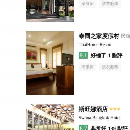
家庭房
洗衣服務
泰國之家度假村
民
ThaiHome Resort
9.1
好極了
1 點評
湖景房
洗衣服務
斯旺娜酒店
Swana Bangkok Hotel
8.7
非常好
139 點評