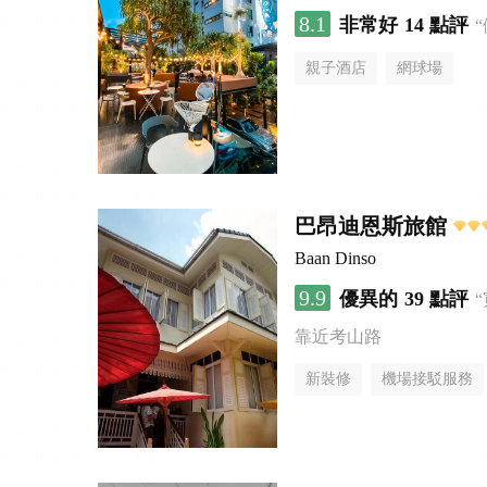
8.1
非常好
14 點評
親子酒店
網球場
巴昂迪恩斯旅館
Baan Dinso
9.9
優異的
39 點評
靠近考山路
新裝修
機場接駁服務