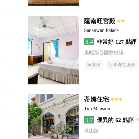
薩南旺宮殿
Sananwan Palace
8.4
非常好
127 點評
素旺那普國際機場
家庭房
行李寄存服務
蒂姆住宅
Tim Mansion
9.7
優異的
62 點評
考山路