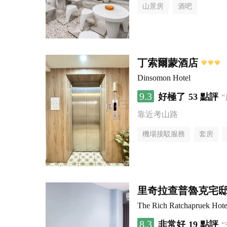
山景房
酒吧
丁索爾蒙酒店
Dinsomon Hotel
9.3
好極了
53 點評
靠近考山路
機場接駁服務
套房
里奇拉查普魯克宅
The Rich Ratchapruek Hote
8.3
非常好
19 點評