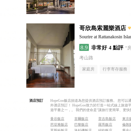
哥欣島索麗樂酒店
Sourire at Rattanakosin Isla
8.9
非常好
4 點評
“
考山路
家庭房
行李寄存服務
酒店預訂
HopeGoo飯店頻道為您提供酒店預訂服務。 您
外酒店預訂！ HopeGoo致力於打造一站式線上
遊平臺之一，。 我們的使命是“讓旅行更簡單、更快
曼谷飯店
首爾飯店
普吉島飯店
東京
芭堤雅飯店
巴黎飯店
羅馬飯店
倫敦
莫斯科飯店
洛杉磯飯店
紐約飯店
舊金