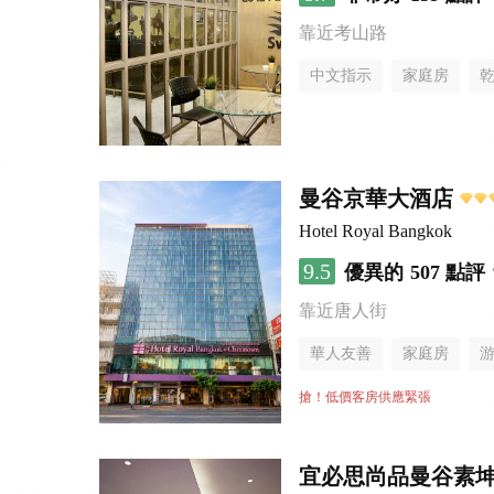
靠近考山路
中文指示
家庭房
曼谷京華大酒店
Hotel Royal Bangkok
9.5
優異的
507 點評
靠近唐人街
華人友善
家庭房
搶！低價客房供應緊張
宜必思尚品曼谷素坤逸