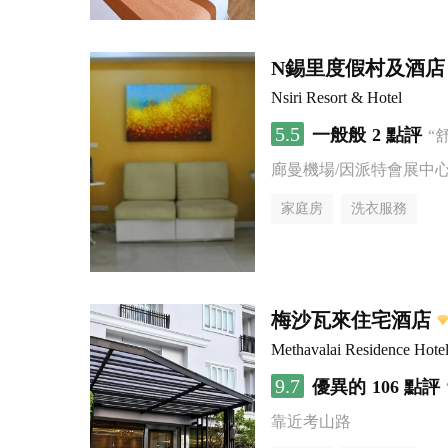
N錫里度假村及酒店
Nsiri Resort & Hotel
5.5
一般般
2 點評
“
廊曼機場/因派特會展中
家庭房
洗衣服務
梅沙瓦來住宅酒店
Methavalai Residence Hote
9.7
優異的
106 點評
靠近考山路