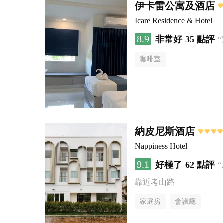
伊卡雷公寓及酒店
Icare Residence & Hotel
8.9
非常好
35 點評
咖啡室
納皮尼斯酒店
Nappiness Hotel
9.1
好極了
62 點評
靠近考山路
家庭房
會議廳