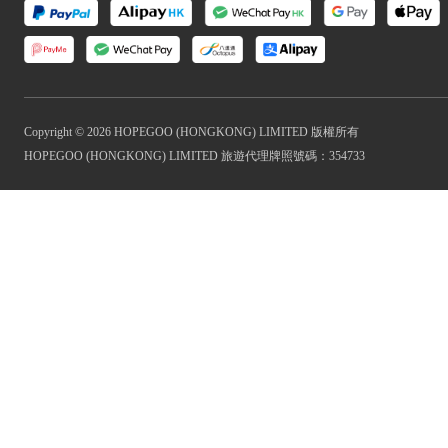
Copyright © 2026 HOPEGOO (HONGKONG) LIMITED 版權所有
HOPEGOO (HONGKONG) LIMITED 旅遊代理牌照號碼：354733