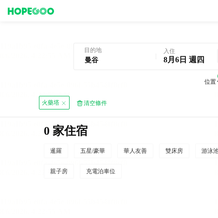
曼谷酒店預訂
目的地
入住
8月6日 週四
位置
火藥塔
清空條件
0 家住宿
暹羅
五星/豪華
華人友善
雙床房
游泳
親子房
充電泊車位