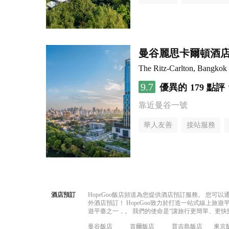
曼谷麗思卡爾頓酒
The Ritz-Carlton, Bangkok
9.7
優異的
179 點評
靠近曼谷一號
華人友善
接站服務
酒店預訂
HopeGoo飯店頻道為您提供酒店預訂服務。 您
外酒店預訂！ HopeGoo致力於打造一站式線上
遊平臺之一，。 我們的使命是“讓旅行更簡單、更快
曼谷飯店
首爾飯店
普吉島飯店
東京