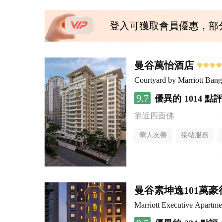
登入可獲取會員優惠，部
曼谷萬怡酒店
Courtyard by Marriott Ban
9.7
優異的
1014 點
靠近四面佛
華人友善
接站服務
曼谷素坤逸101萬
Marriott Executive Apartm