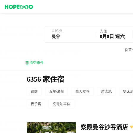
曼谷酒店預訂
目的地
入住
8月8日 週六
位置
清空條件
6356 家住宿
暹羅
五星/豪華
華人友善
游泳池
雙床
親子房
充電泊車位
察殿曼谷沙吞酒店