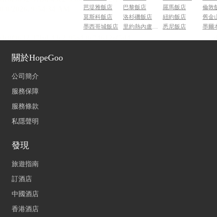
芭堤雅飯店
巴黎飯店
羅馬飯店
倫敦
莫斯科飯店
洛杉磯飯店
紐約飯店
舊金
墨西哥城飯店
里約熱內盧飯店
悉尼飯店
墨爾
關於HopeGoo
公司簡介
服務保障
服務條款
私隱聲明
發現
旅遊指南
訂酒店
中國酒店
香港酒店