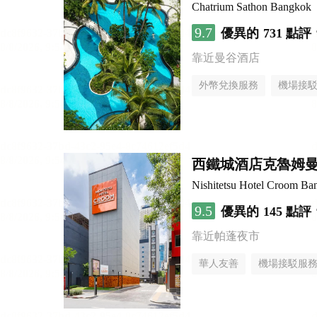
Chatrium Sathon Bangkok
9.7
優異的
731 點評
靠近曼谷酒店
外幣兌換服務
機場接
西鐵城酒店克魯姆
Nishitetsu Hotel Croom Ba
9.5
優異的
145 點評
靠近帕蓬夜市
華人友善
機場接駁服