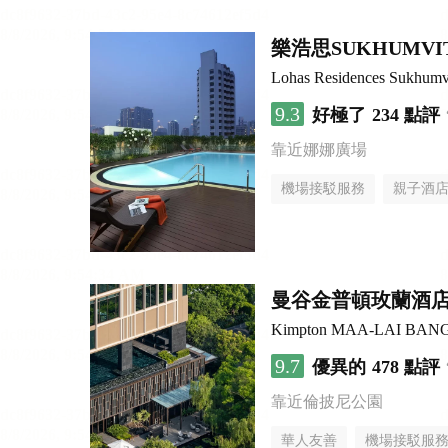
樂浩思SUKHUMV
Lohas Residences Sukhumv
9.3
好極了
234 點評
靠近娜娜廣場
機場接駁服務
親子酒
曼谷金普頓玫蘭酒
Kimpton MAA-LAI BAN
9.7
優異的
478 點評
靠近倫披尼公園
華人友善
機場接駁服