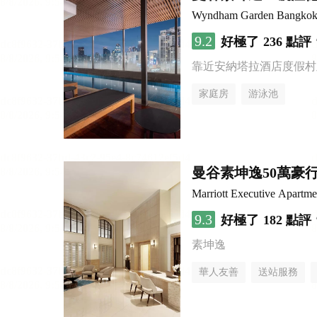
Wyndham Garden Bangkok
9.2
好極了
236 點評
靠近安納塔拉酒店度假村
家庭房
游泳池
曼谷素坤逸50萬豪
Marriott Executive Apartm
9.3
好極了
182 點評
素坤逸
華人友善
送站服務