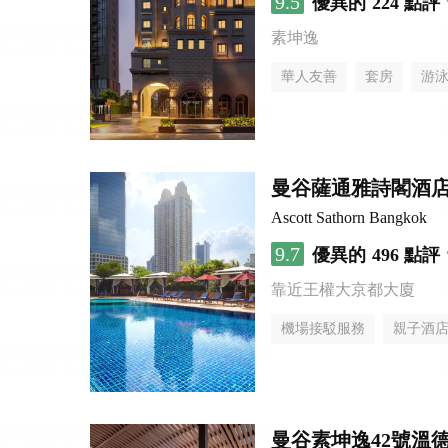
9.5
優異的
224 點評
素坤逸
華人友善
套房
游
曼谷薩通雅詩閣酒
Ascott Sathorn Bangkok
9.7
優異的
496 點評
靠近王權大京都大廈
機場接駁服務
親子酒
曼谷素坤逸42號溫