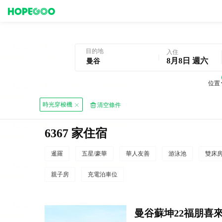
曼谷酒店預訂
目的地
入住
8月8日 週六
位置
時光穿梭機
清空條件
6367 家住宿
暹羅
五星/豪華
華人友善
游泳池
雙床
親子房
充電泊車位
曼谷蘇坤22福朋喜