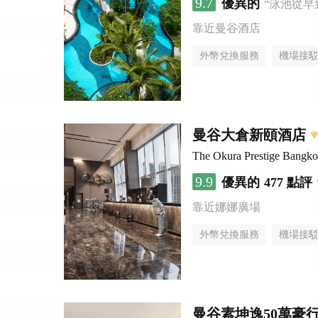
9.7
優異的
“泳池從早
靠近曼谷酒店
外幣兌換服務
機場接
曼谷大倉新頤酒店
The Okura Prestige Bangk
9.9
優異的
477 點評
靠近娜娜廣場
外幣兌換服務
機場接
曼谷素坤逸50萬豪