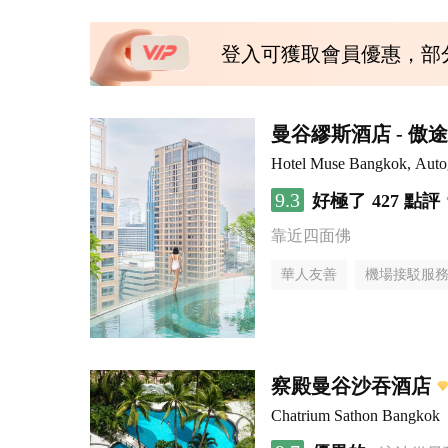
登入可獲取會員優惠，部
曼谷繆斯酒店 - 傲
Hotel Muse Bangkok, Autog
9.3
好極了
427 點評
靠近四面佛
華人友善
機場接駁服
察殿曼谷沙吞酒店
Chatrium Sathon Bangkok