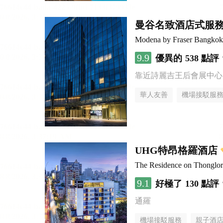
曼谷名致酒店式服
Modena by Fraser Bangkok
9.9
優異的
538 點評
靠近詩麗吉王后會展中心
華人友善
機場接駁服
UHG特昂格羅酒店
The Residence on Thongl
9.1
好極了
130 點評
通羅
機場接駁服務
親子酒