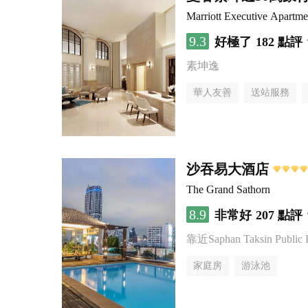
Marriott Executive Apartm
9.3
好極了
182 點評
素坤逸
華人友善
送站服務
沙吞易大酒店
The Grand Sathorn
8.9
非常好
207 點評
靠近Saphan Taksin Public 
家庭房
游泳池