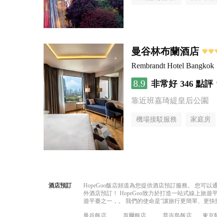
曼谷林布蘭酒店
Rembrandt Hotel Bangkok
8.9
非常好
346 點評
靠近班嘉琦緹皇后公園
機場接駁服務
家庭房
酒店預訂
HopeGoo飯店頻道為您提供酒店預訂服務。 您
外酒店預訂！ HopeGoo致力於打造一站式線上
遊平臺之一，。 我們的使命是“讓旅行更簡單、更快
曼谷飯店
首爾飯店
普吉島飯店
東京