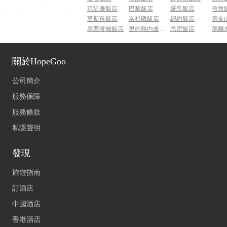
芭堤雅飯店
巴黎飯店
羅馬飯店
倫敦
莫斯科飯店
洛杉磯飯店
紐約飯店
舊金
墨西哥城飯店
里約熱內盧飯店
悉尼飯店
墨爾
關於HopeGoo
公司簡介
服務保障
服務條款
私隱聲明
發現
旅遊指南
訂酒店
中國酒店
香港酒店