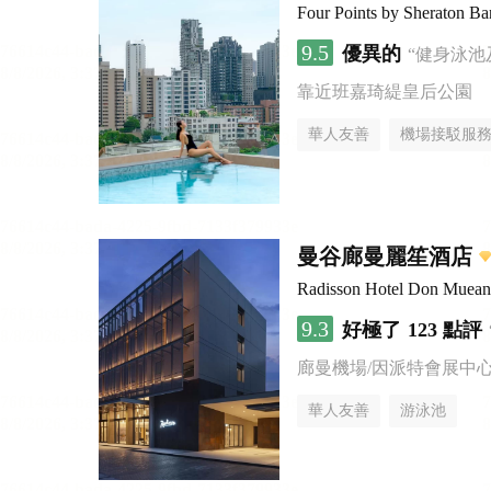
Four Points by Sheraton B
9.5
優異的
“健身泳池
靠近班嘉琦緹皇后公園
華人友善
機場接駁服
曼谷廊曼麗笙酒店
Radisson Hotel Don Muea
9.3
好極了
123 點評
廊曼機場/因派特會展中
華人友善
游泳池