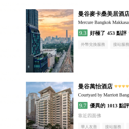
曼谷麥卡桑美居酒
Mercure Bangkok Makkasa
9.3
好極了
453 點評
外幣兌換服務
接站服
曼谷萬怡酒店
Courtyard by Marriott Ban
9.7
優異的
1013 點
靠近四面佛
華人友善
接站服務