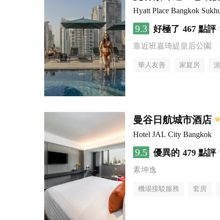
Hyatt Place Bangkok Sukh
9.3
好極了
467 點評
靠近班嘉琦緹皇后公園
華人友善
家庭房
曼谷日航城市酒店
Hotel JAL City Bangkok
9.5
優異的
479 點評
素坤逸
機場接駁服務
套房