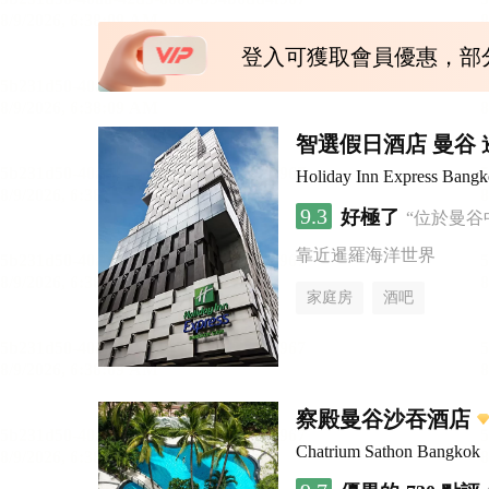
登入可獲取會員優惠，部
智選假日酒店 曼谷 暹
Holiday Inn Express Bang
9.3
好極了
“位於曼谷
靠近暹羅海洋世界
家庭房
酒吧
察殿曼谷沙吞酒店
Chatrium Sathon Bangkok