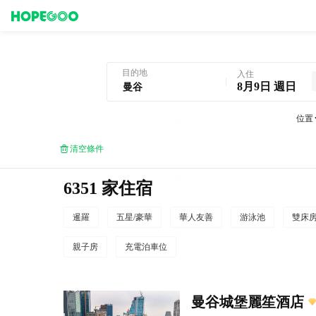
曼谷酒店預訂
目的地
入住
8月9日 週日
位置
清空條件
6351 家住宿
暹羅
五星/豪華
華人友善
游泳池
雙床
親子房
充電泊車位
曼谷城堡麗笙酒店