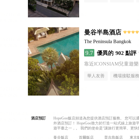
曼谷半島酒店
The Peninsula Bangkok
9.7
優異的
902 點評
靠近ICONSIAM兒童遊
華人友善
機場接駁服
酒店預訂
HopeGoo飯店頻道為您提供酒店預訂服務。 您
外酒店預訂！ HopeGoo致力於打造一站式線上
遊平臺之一，。 我們的使命是“讓旅行更簡單、更快
曼谷飯店
首爾飯店
普吉島飯店
東京