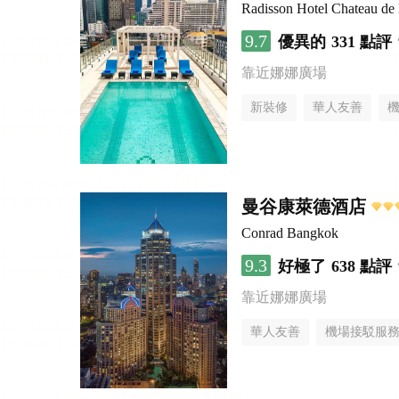
Radisson Hotel Chateau d
9.7
優異的
331 點評
靠近娜娜廣場
新裝修
華人友善
曼谷康萊德酒店
Conrad Bangkok
9.3
好極了
638 點評
靠近娜娜廣場
華人友善
機場接駁服