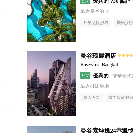
9.7
優異的
730 點評
靠近曼谷酒店
外幣兌換服務
機場接
曼谷瑰麗酒店
Rosewood Bangkok
9.7
優異的
“奢華泰式
靠近娜娜廣場
華人友善
機場接駁服
曼谷素坤逸24巷凱