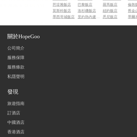
芭堤雅飯店
巴黎飯店
羅馬飯店
倫敦
莫斯科飯店
洛杉磯飯店
紐約飯店
舊金
墨西哥城飯店
里約熱內盧飯店
悉尼飯店
墨爾
關於HopeGoo
公司簡介
服務保障
服務條款
私隱聲明
發現
旅遊指南
訂酒店
中國酒店
香港酒店