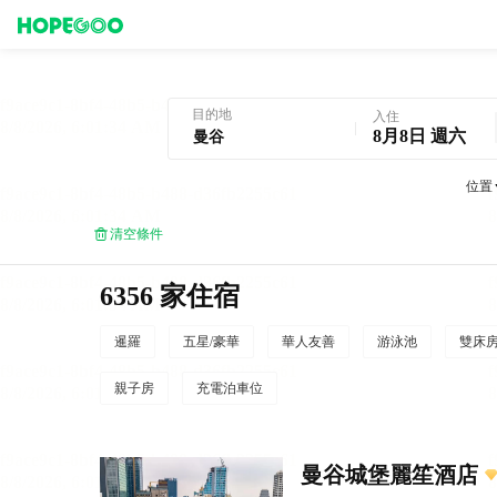
曼谷酒店預訂
目的地
入住
8月8日 週六
位置
清空條件
6356 家住宿
暹羅
五星/豪華
華人友善
游泳池
雙床
親子房
充電泊車位
曼谷城堡麗笙酒店