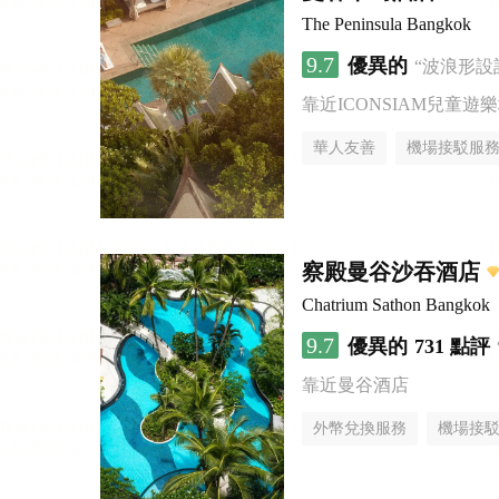
The Peninsula Bangkok
9.7
優異的
“波浪形設
靠近ICONSIAM兒童遊
華人友善
機場接駁服
察殿曼谷沙吞酒店
Chatrium Sathon Bangkok
9.7
優異的
731 點評
靠近曼谷酒店
外幣兌換服務
機場接