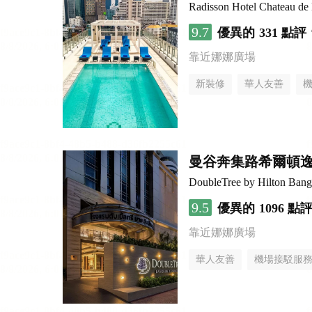
Radisson Hotel Chateau d
9.7
優異的
331 點評
靠近娜娜廣場
新裝修
華人友善
曼谷奔集路希爾頓
DoubleTree by Hilton Bang
9.5
優異的
1096 點
靠近娜娜廣場
華人友善
機場接駁服