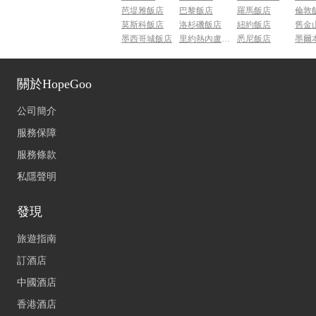
芭堤雅飯店
巴黎飯店
羅馬飯店
倫敦
莫斯科飯店
洛杉磯飯店
紐約飯店
舊金
墨西哥城飯店
里約熱內盧飯店
悉尼飯店
墨爾
關於HopeGoo
公司簡介
服務保障
服務條款
私隱聲明
發現
旅遊指南
訂酒店
中國酒店
香港酒店