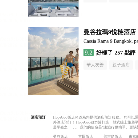
曼谷拉瑪9悅梿酒店
Cassia Rama 9 Bangkok, pa
9.2
好極了
257 點評
華人友善
親子酒店
酒店預訂
HopeGoo飯店頻道為您提供酒店預訂服務。 您
外酒店預訂！ HopeGoo致力於打造一站式線上
遊平臺之一，。 我們的使命是“讓旅行更簡單、更快
曼谷飯店
首爾飯店
普吉島飯店
東京