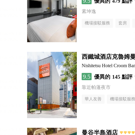
9.5
優異的
479 點評
素坤逸
機場接駁服務
套房
西鐵城酒店克魯姆
Nishitetsu Hotel Croom Ba
9.5
優異的
145 點評
靠近帕蓬夜市
華人友善
機場接駁服
曼谷半島酒店