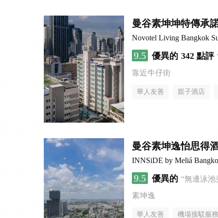
曼谷素坤坤特傳承
Novotel Living Bangkok S
9.5
優異的
342 點評
靠近牛仔街
華人友善
親子酒店
曼谷素坤逸怡思得
INNSiDE by Meliá Bangko
9.5
優異的
“無邊泳池
素坤逸
華人友善
機場接駁服