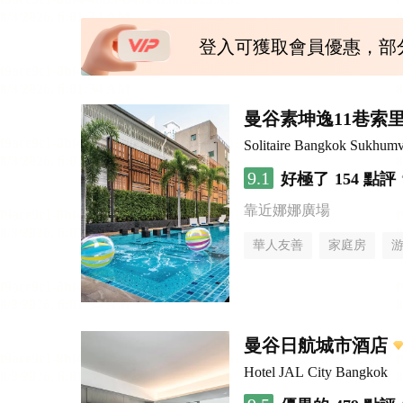
登入可獲取會員優惠，部
曼谷素坤逸11巷索里
Solitaire Bangkok Sukhumv
9.1
好極了
154 點評
靠近娜娜廣場
華人友善
家庭房
曼谷日航城市酒店
Hotel JAL City Bangkok