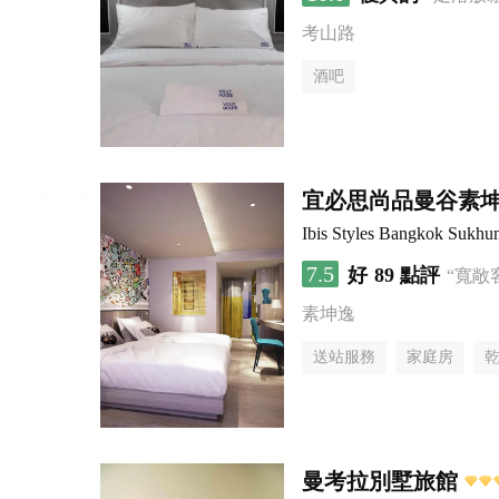
考山路
酒吧
宜必思尚品曼谷素坤逸
Ibis Styles Bangkok Sukhu
7.5
好
89 點評
“寬敞
素坤逸
送站服務
家庭房
曼考拉別墅旅館