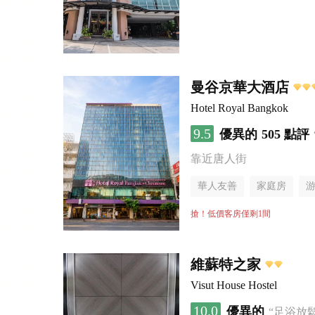
曼谷京華大酒店
Hotel Royal Bangkok
9.5
優異的
505 點評
靠近唐人街
華人友善
家庭房
搶！低價客房僅剩1間
維蘇特之家
Visut House Hostel
10.0
優異的
“足浴放