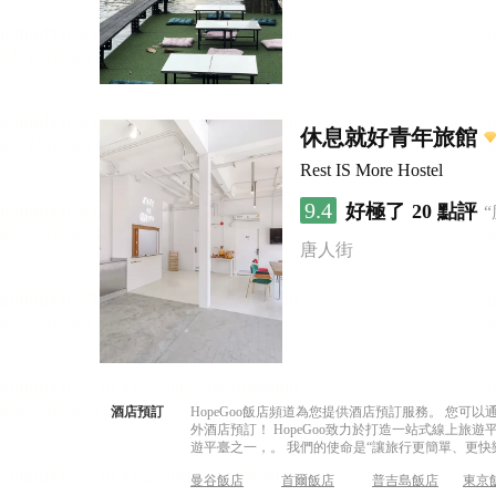
休息就好青年旅館
Rest IS More Hostel
9.4
好極了
20 點評
唐人街
酒店預訂
HopeGoo飯店頻道為您提供酒店預訂服務。 您
外酒店預訂！ HopeGoo致力於打造一站式線上
遊平臺之一，。 我們的使命是“讓旅行更簡單、更快
曼谷飯店
首爾飯店
普吉島飯店
東京