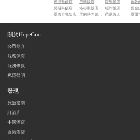
芭堤雅飯店
巴黎飯店
羅馬飯店
倫敦
莫斯科飯店
洛杉磯飯店
紐約飯店
舊金
墨西哥城飯店
里約熱內盧飯店
悉尼飯店
墨爾
關於HopeGoo
公司簡介
服務保障
服務條款
私隱聲明
發現
旅遊指南
訂酒店
中國酒店
香港酒店