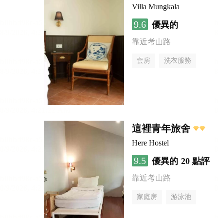
Villa Mungkala
9.6
優異的
靠近考山路
套房
洗衣服務
這裡青年旅舍
Here Hostel
9.5
優異的
20 點評
靠近考山路
家庭房
游泳池