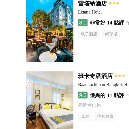
雷塔納酒店
Letana Hotel
8.1
非常好
14 點評
親子酒店
網球場
班卡奇潘酒店
Baankachitpan Bangkok Ho
9.6
優異的
11 點評
靠近考山路
套房
洗衣服務