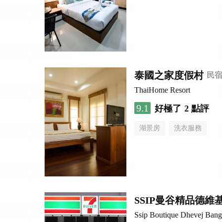
泰國之家度假村
民
ThaiHome Resort
9.1
好極了
2 點評
湖景房
洗衣服務
SSIP曼谷精品德維基
Ssip Boutique Dhevej Ban