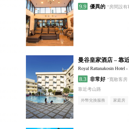
9.9
優異的
“房間設有
曼谷皇家酒店 – 
Royal Rattanakosin Hotel 
8.3
非常好
“寬敞客房
靠近考山路
外幣兌換服務
家庭房