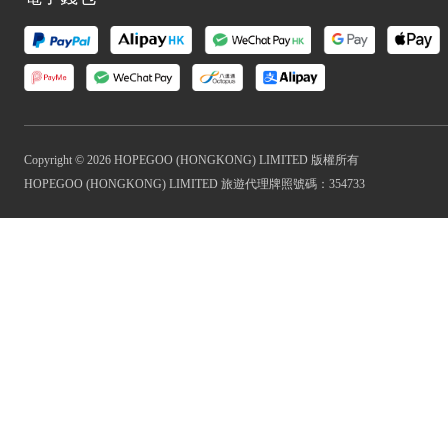
Copyright © 2026 HOPEGOO (HONGKONG) LIMITED 版權所有
HOPEGOO (HONGKONG) LIMITED 旅遊代理牌照號碼：354733