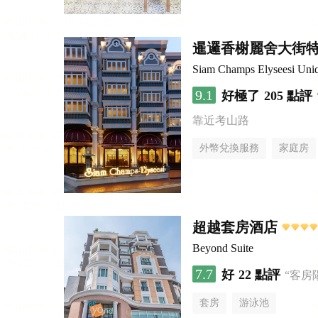
暹邏香榭麗舍大街
Siam Champs Elyseesi Uni
9.1
好極了
205 點評
靠近考山路
外幣兌換服務
家庭房
超越套房酒店
Beyond Suite
7.7
好
22 點評
“客房
套房
游泳池