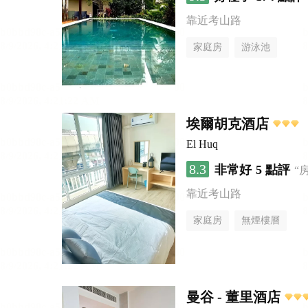
靠近考山路
家庭房
游泳池
埃爾胡克酒店
El Huq
8.3
非常好
5 點評
“
靠近考山路
家庭房
無煙樓層
曼谷 - 董里酒店