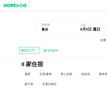
曼谷酒店預訂
目的地
入住
8月9日 週日
位置
國技院正門
清空條件
0 家住宿
暹羅
五星/豪華
華人友善
游泳池
雙床
親子房
充電泊車位