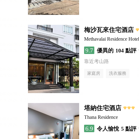
梅沙瓦來住宅酒店
Methavalai Residence Hote
9.7
優異的
104 點評
靠近考山路
家庭房
洗衣服務
塔納住宅酒店
Thana Residence
6.9
令人愉悅
5 點評