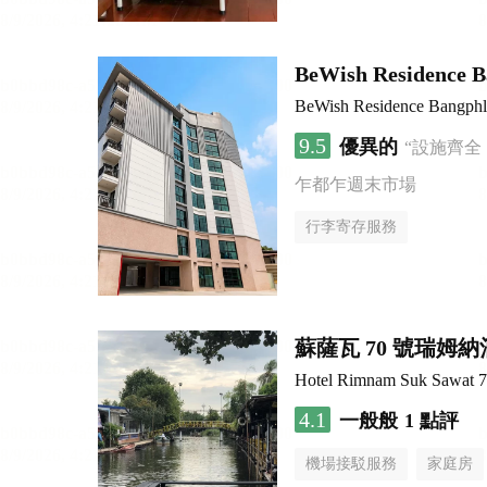
BeWish Residence B
BeWish Residence Bangphl
9.5
優異的
“設施齊全
乍都乍週末市場
行李寄存服務
蘇薩瓦 70 號瑞姆
Hotel Rimnam Suk Sawat 
4.1
一般般
1 點評
機場接駁服務
家庭房