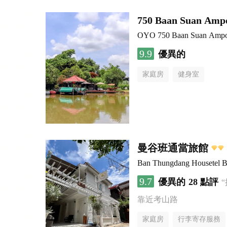
750 Baan Suan Amp
OYO 750 Baan Suan Amp
9.9
優異的
家庭房
健身室
曼谷班通當旅館
Ban Thungdang Housetel 
9.7
優異的
28 點評
靠近考山路
家庭房
行李寄存服務