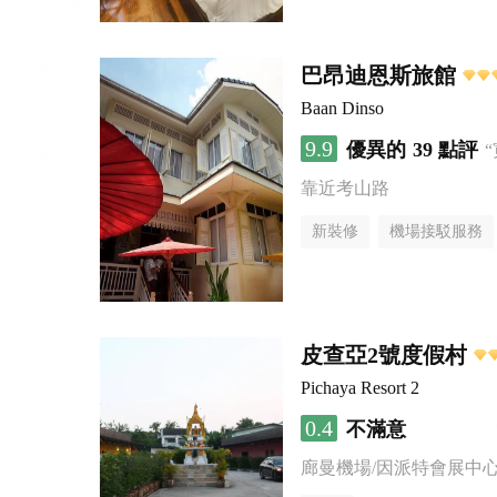
巴昂迪恩斯旅館
Baan Dinso
9.9
優異的
39 點評
靠近考山路
新裝修
機場接駁服務
皮查亞2號度假村
Pichaya Resort 2
0.4
不滿意
廊曼機場/因派特會展中