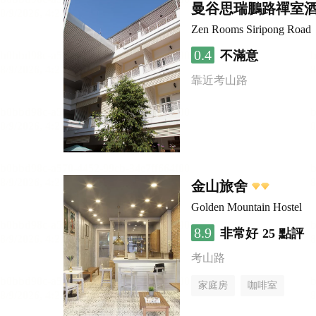
曼谷思瑞鵬路禪室
Zen Rooms Siripong Road
0.4
不滿意
靠近考山路
金山旅舍
Golden Mountain Hostel
8.9
非常好
25 點評
考山路
家庭房
咖啡室