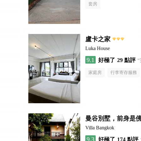
套房
盧卡之家
Luka House
9.1
好極了
29 點評
家庭房
行李寄存服務
曼谷別墅，前身是
Villa Bangkok
9.3
好極了
174 點評