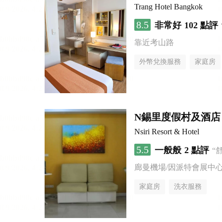
Trang Hotel Bangkok
8.5
非常好
102 點評
靠近考山路
外幣兌換服務
家庭房
N錫里度假村及酒店
Nsiri Resort & Hotel
5.5
一般般
2 點評
“
廊曼機場/因派特會展中
家庭房
洗衣服務