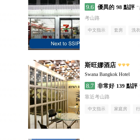
9.6
優異的
98 點評
考山路
中文指示
套房
洗
斯旺娜酒店
Swana Bangkok Hotel
8.7
非常好
139 點評
靠近考山路
中文指示
家庭房